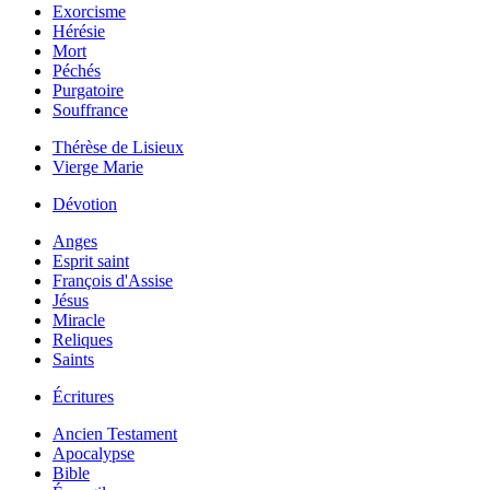
Exorcisme
Hérésie
Mort
Péchés
Purgatoire
Souffrance
Thérèse de Lisieux
Vierge Marie
Dévotion
Anges
Esprit saint
François d'Assise
Jésus
Miracle
Reliques
Saints
Écritures
Ancien Testament
Apocalypse
Bible