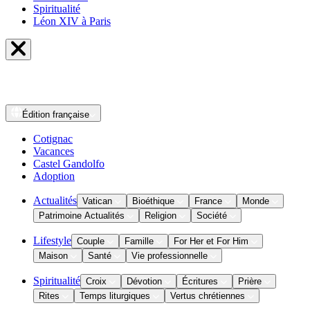
Spiritualité
Léon XIV à Paris
Édition
française
Cotignac
Vacances
Castel Gandolfo
Adoption
Actualités
Vatican
Bioéthique
France
Monde
Patrimoine Actualités
Religion
Société
Lifestyle
Couple
Famille
For Her et For Him
Maison
Santé
Vie professionnelle
Spiritualité
Croix
Dévotion
Écritures
Prière
Rites
Temps liturgiques
Vertus chrétiennes