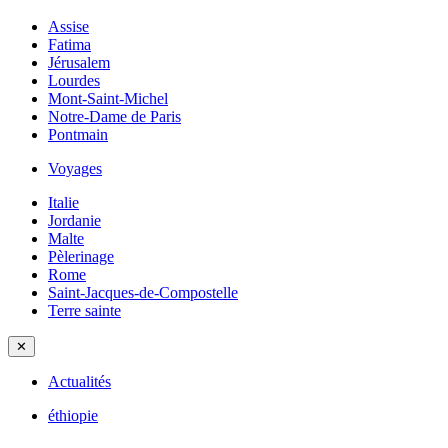
Assise
Fatima
Jérusalem
Lourdes
Mont-Saint-Michel
Notre-Dame de Paris
Pontmain
Voyages
Italie
Jordanie
Malte
Pèlerinage
Rome
Saint-Jacques-de-Compostelle
Terre sainte
✕
Actualités
éthiopie