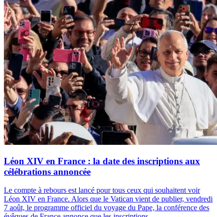
Léon XIV en France : la date des inscriptions aux
célébrations annoncée
Le compte à rebours est lancé pour tous ceux qui souhaitent voir
Léon XIV en France. Alors que le Vatican vient de publier, vendredi
7 août, le programme officiel du voyage du Pape, la conférence des
évêques de France annonce que les inscriptions...