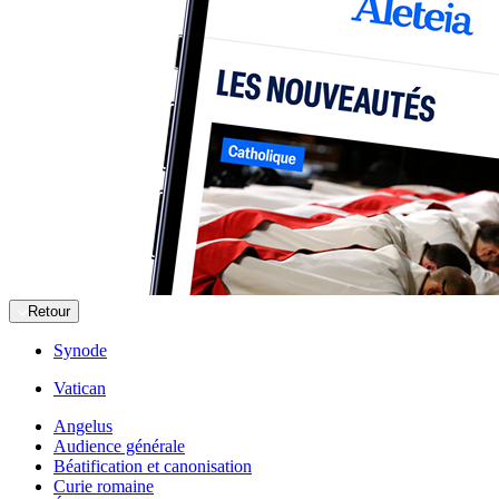
Retour
Synode
Vatican
Angelus
Audience générale
Béatification et canonisation
Curie romaine