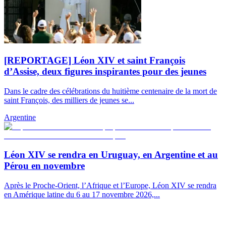
[REPORTAGE] Léon XIV et saint François
d’Assise, deux figures inspirantes pour des jeunes
Dans le cadre des célébrations du huitième centenaire de la mort de
saint François, des milliers de jeunes se...
Argentine
Léon XIV se rendra en Uruguay, en Argentine et au
Pérou en novembre
Après le Proche-Orient, l’Afrique et l’Europe, Léon XIV se rendra
en Amérique latine du 6 au 17 novembre 2026,...