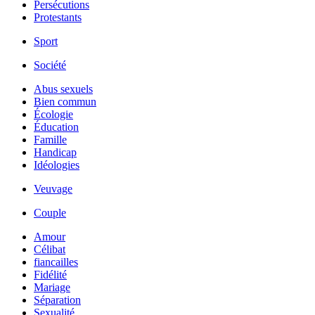
Persécutions
Protestants
Sport
Société
Abus sexuels
Bien commun
Écologie
Éducation
Famille
Handicap
Idéologies
Veuvage
Couple
Amour
Célibat
fiancailles
Fidélité
Mariage
Séparation
Sexualité