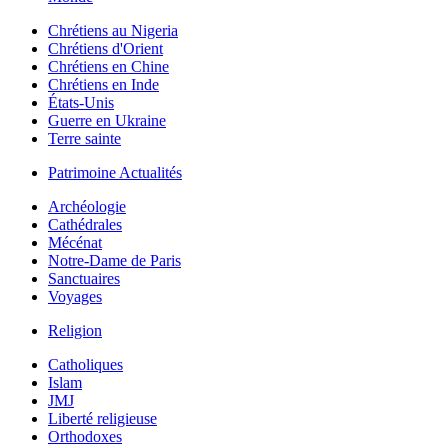
Chrétiens au Nigeria
Chrétiens d'Orient
Chrétiens en Chine
Chrétiens en Inde
États-Unis
Guerre en Ukraine
Terre sainte
Patrimoine Actualités
Archéologie
Cathédrales
Mécénat
Notre-Dame de Paris
Sanctuaires
Voyages
Religion
Catholiques
Islam
JMJ
Liberté religieuse
Orthodoxes