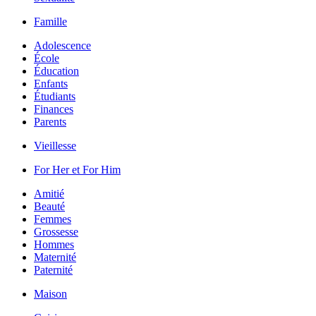
Famille
Adolescence
École
Éducation
Enfants
Étudiants
Finances
Parents
Vieillesse
For Her et For Him
Amitié
Beauté
Femmes
Grossesse
Hommes
Maternité
Paternité
Maison