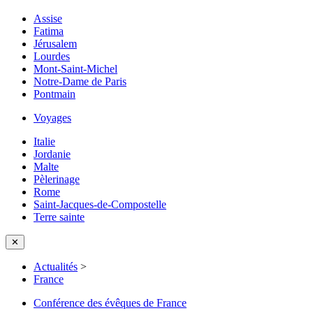
Assise
Fatima
Jérusalem
Lourdes
Mont-Saint-Michel
Notre-Dame de Paris
Pontmain
Voyages
Italie
Jordanie
Malte
Pèlerinage
Rome
Saint-Jacques-de-Compostelle
Terre sainte
✕
Actualités
>
France
Conférence des évêques de France