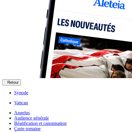
Retour
Synode
Vatican
Angelus
Audience générale
Béatification et canonisation
Curie romaine