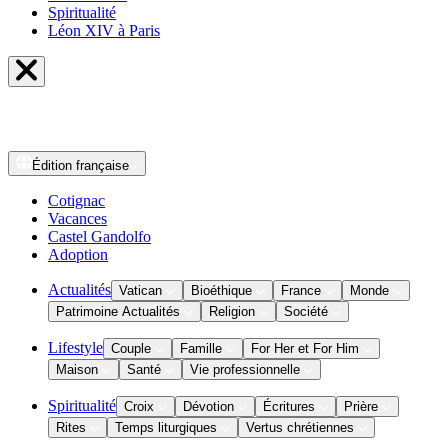
Spiritualité
Léon XIV à Paris
Édition
française
Cotignac
Vacances
Castel Gandolfo
Adoption
Actualités
Vatican
Bioéthique
France
Monde
Patrimoine Actualités
Religion
Société
Lifestyle
Couple
Famille
For Her et For Him
Maison
Santé
Vie professionnelle
Spiritualité
Croix
Dévotion
Écritures
Prière
Rites
Temps liturgiques
Vertus chrétiennes