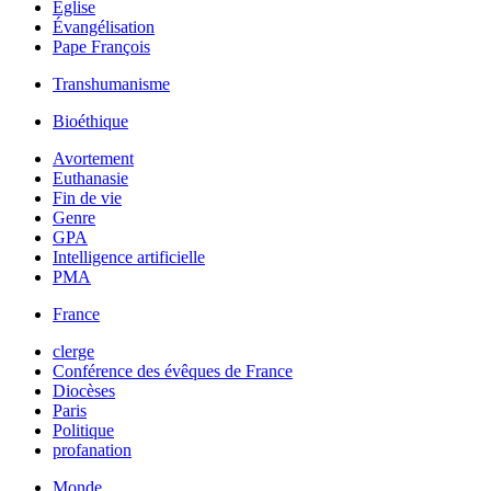
Église
Évangélisation
Pape François
Transhumanisme
Bioéthique
Avortement
Euthanasie
Fin de vie
Genre
GPA
Intelligence artificielle
PMA
France
clerge
Conférence des évêques de France
Diocèses
Paris
Politique
profanation
Monde