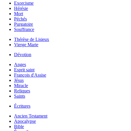
Exorcisme
Hérésie
Mort
Péchés
Purgatoire
Souffrance
Thérèse de Lisieux
Vierge Marie
Dévotion
Anges
Esprit saint
François d'Assise
Jésus
Miracle
Reliques
Saints
Écritures
Ancien Testament
Apocalypse
Bible