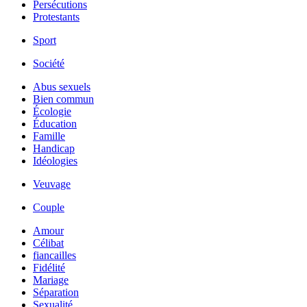
Persécutions
Protestants
Sport
Société
Abus sexuels
Bien commun
Écologie
Éducation
Famille
Handicap
Idéologies
Veuvage
Couple
Amour
Célibat
fiancailles
Fidélité
Mariage
Séparation
Sexualité