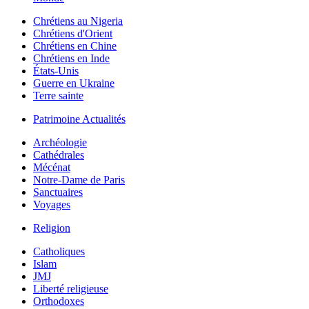
Chrétiens au Nigeria
Chrétiens d'Orient
Chrétiens en Chine
Chrétiens en Inde
États-Unis
Guerre en Ukraine
Terre sainte
Patrimoine Actualités
Archéologie
Cathédrales
Mécénat
Notre-Dame de Paris
Sanctuaires
Voyages
Religion
Catholiques
Islam
JMJ
Liberté religieuse
Orthodoxes