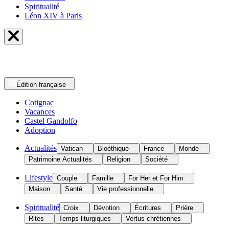
Spiritualité
Léon XIV à Paris
Édition
française
Cotignac
Vacances
Castel Gandolfo
Adoption
Actualités
Vatican
Bioéthique
France
Monde
Patrimoine Actualités
Religion
Société
Lifestyle
Couple
Famille
For Her et For Him
Maison
Santé
Vie professionnelle
Spiritualité
Croix
Dévotion
Écritures
Prière
Rites
Temps liturgiques
Vertus chrétiennes