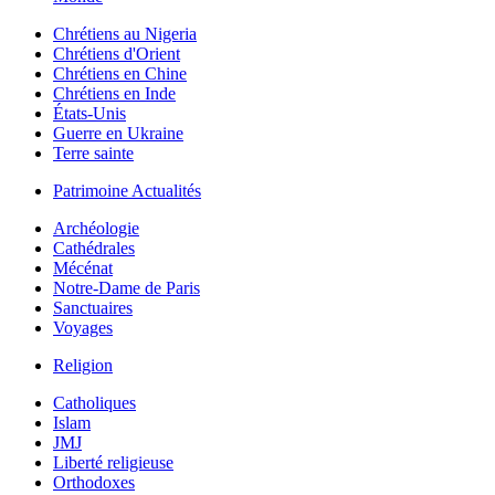
Chrétiens au Nigeria
Chrétiens d'Orient
Chrétiens en Chine
Chrétiens en Inde
États-Unis
Guerre en Ukraine
Terre sainte
Patrimoine Actualités
Archéologie
Cathédrales
Mécénat
Notre-Dame de Paris
Sanctuaires
Voyages
Religion
Catholiques
Islam
JMJ
Liberté religieuse
Orthodoxes