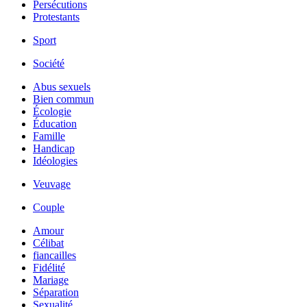
Persécutions
Protestants
Sport
Société
Abus sexuels
Bien commun
Écologie
Éducation
Famille
Handicap
Idéologies
Veuvage
Couple
Amour
Célibat
fiancailles
Fidélité
Mariage
Séparation
Sexualité