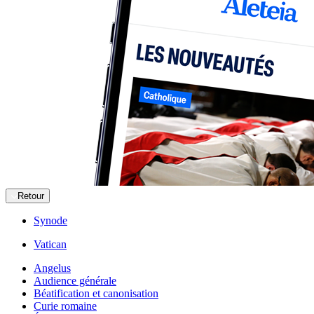
Retour
Synode
Vatican
Angelus
Audience générale
Béatification et canonisation
Curie romaine