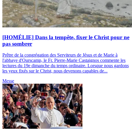
[HOMÉLIE] Dans la tempête, fixer le Christ pour ne
pas sombrer
Prêtre de la congrégation des Serviteurs de Jésus et de Marie à
l'abbaye d'Ourscamp, le Fr. Pierre-Marie Castaignos commente les
lectures du 19e dimanche du temps ordinaire. Lorsque nous gardons
les yeux fixés sur le Christ, nous devenons capables de...
Messe