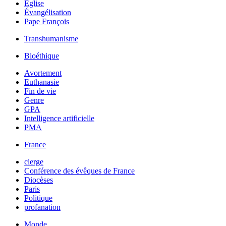
Église
Évangélisation
Pape François
Transhumanisme
Bioéthique
Avortement
Euthanasie
Fin de vie
Genre
GPA
Intelligence artificielle
PMA
France
clerge
Conférence des évêques de France
Diocèses
Paris
Politique
profanation
Monde