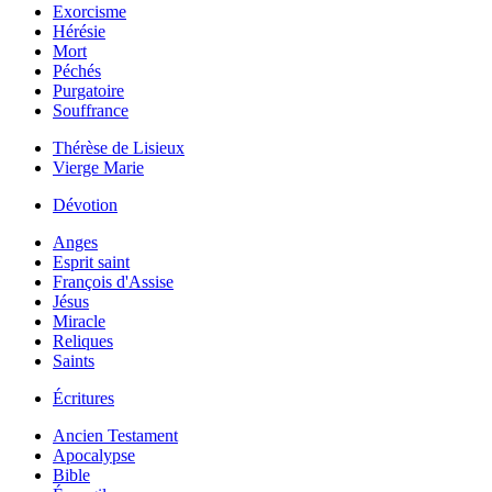
Exorcisme
Hérésie
Mort
Péchés
Purgatoire
Souffrance
Thérèse de Lisieux
Vierge Marie
Dévotion
Anges
Esprit saint
François d'Assise
Jésus
Miracle
Reliques
Saints
Écritures
Ancien Testament
Apocalypse
Bible