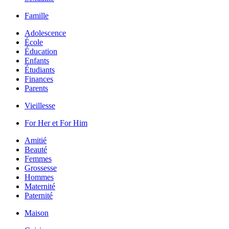
Famille
Adolescence
École
Éducation
Enfants
Étudiants
Finances
Parents
Vieillesse
For Her et For Him
Amitié
Beauté
Femmes
Grossesse
Hommes
Maternité
Paternité
Maison