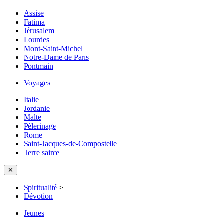
Assise
Fatima
Jérusalem
Lourdes
Mont-Saint-Michel
Notre-Dame de Paris
Pontmain
Voyages
Italie
Jordanie
Malte
Pèlerinage
Rome
Saint-Jacques-de-Compostelle
Terre sainte
✕
Spiritualité
>
Dévotion
Jeunes