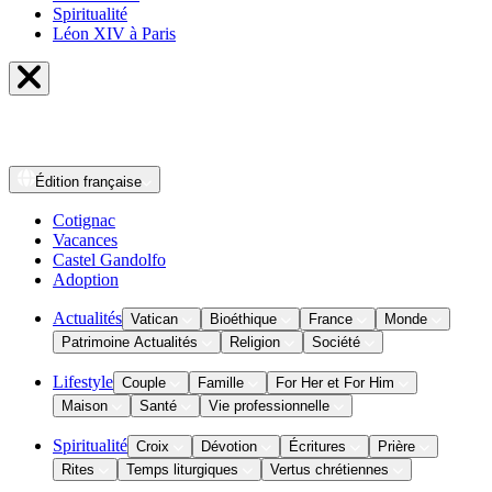
Spiritualité
Léon XIV à Paris
Édition
française
Cotignac
Vacances
Castel Gandolfo
Adoption
Actualités
Vatican
Bioéthique
France
Monde
Patrimoine Actualités
Religion
Société
Lifestyle
Couple
Famille
For Her et For Him
Maison
Santé
Vie professionnelle
Spiritualité
Croix
Dévotion
Écritures
Prière
Rites
Temps liturgiques
Vertus chrétiennes