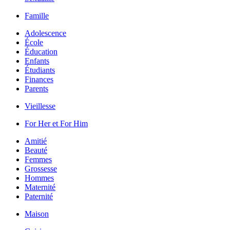
Famille
Adolescence
École
Éducation
Enfants
Étudiants
Finances
Parents
Vieillesse
For Her et For Him
Amitié
Beauté
Femmes
Grossesse
Hommes
Maternité
Paternité
Maison