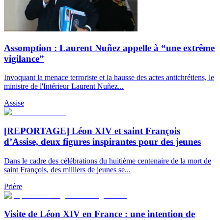
Assomption : Laurent Nuñez appelle à “une extrême
vigilance”
Invoquant la menace terroriste et la hausse des actes antichrétiens, le
ministre de l'Intérieur Laurent Nuñez...
Assise
[REPORTAGE] Léon XIV et saint François
d’Assise, deux figures inspirantes pour des jeunes
Dans le cadre des célébrations du huitième centenaire de la mort de
saint François, des milliers de jeunes se...
Prière
Visite de Léon XIV en France : une intention de