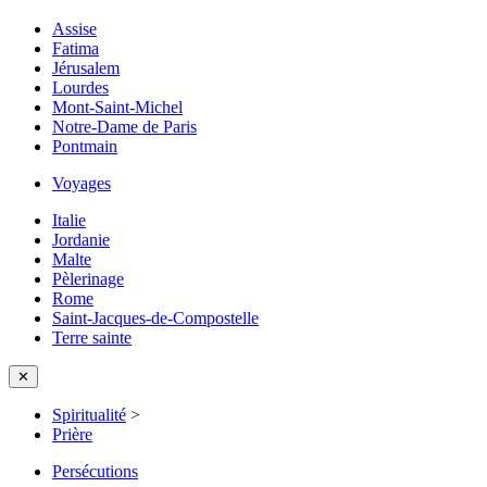
Assise
Fatima
Jérusalem
Lourdes
Mont-Saint-Michel
Notre-Dame de Paris
Pontmain
Voyages
Italie
Jordanie
Malte
Pèlerinage
Rome
Saint-Jacques-de-Compostelle
Terre sainte
✕
Spiritualité
>
Prière
Persécutions