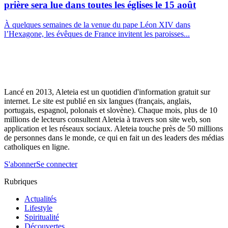
prière sera lue dans toutes les églises le 15 août
À quelques semaines de la venue du pape Léon XIV dans
l’Hexagone, les évêques de France invitent les paroisses...
Lancé en 2013, Aleteia est un quotidien d'information gratuit sur
internet. Le site est publié en six langues (français, anglais,
portugais, espagnol, polonais et slovène). Chaque mois, plus de 10
millions de lecteurs consultent Aleteia à travers son site web, son
application et les réseaux sociaux. Aleteia touche près de 50 millions
de personnes dans le monde, ce qui en fait un des leaders des médias
catholiques en ligne.
S'abonner
Se connecter
Rubriques
Actualités
Lifestyle
Spiritualité
Découvertes