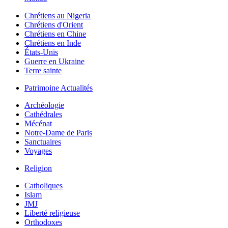
Chrétiens au Nigeria
Chrétiens d'Orient
Chrétiens en Chine
Chrétiens en Inde
États-Unis
Guerre en Ukraine
Terre sainte
Patrimoine Actualités
Archéologie
Cathédrales
Mécénat
Notre-Dame de Paris
Sanctuaires
Voyages
Religion
Catholiques
Islam
JMJ
Liberté religieuse
Orthodoxes