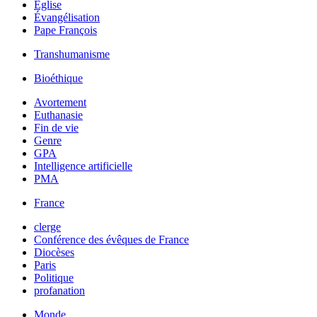
Église
Évangélisation
Pape François
Transhumanisme
Bioéthique
Avortement
Euthanasie
Fin de vie
Genre
GPA
Intelligence artificielle
PMA
France
clerge
Conférence des évêques de France
Diocèses
Paris
Politique
profanation
Monde