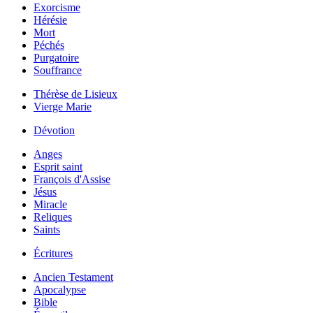
Exorcisme
Hérésie
Mort
Péchés
Purgatoire
Souffrance
Thérèse de Lisieux
Vierge Marie
Dévotion
Anges
Esprit saint
François d'Assise
Jésus
Miracle
Reliques
Saints
Écritures
Ancien Testament
Apocalypse
Bible