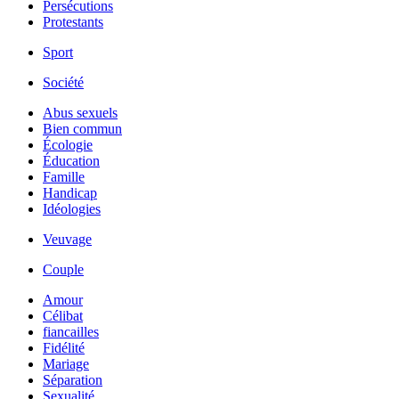
Persécutions
Protestants
Sport
Société
Abus sexuels
Bien commun
Écologie
Éducation
Famille
Handicap
Idéologies
Veuvage
Couple
Amour
Célibat
fiancailles
Fidélité
Mariage
Séparation
Sexualité