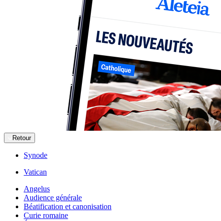
Retour
Synode
Vatican
Angelus
Audience générale
Béatification et canonisation
Curie romaine