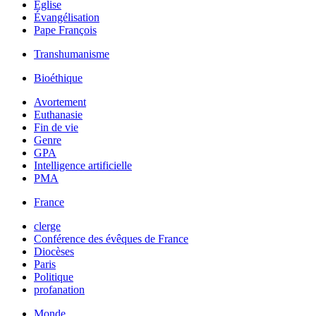
Église
Évangélisation
Pape François
Transhumanisme
Bioéthique
Avortement
Euthanasie
Fin de vie
Genre
GPA
Intelligence artificielle
PMA
France
clerge
Conférence des évêques de France
Diocèses
Paris
Politique
profanation
Monde