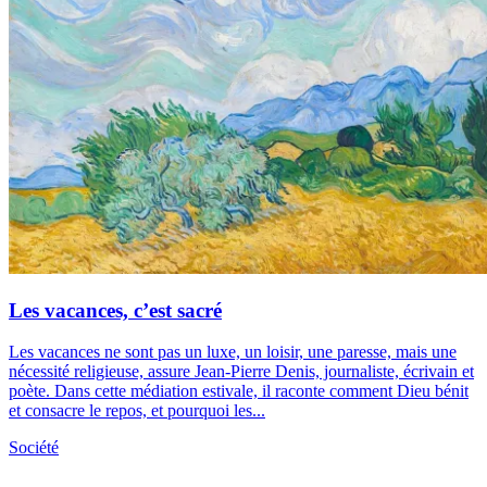
Les vacances, c’est sacré
Les vacances ne sont pas un luxe, un loisir, une paresse, mais une
nécessité religieuse, assure Jean-Pierre Denis, journaliste, écrivain et
poète. Dans cette médiation estivale, il raconte comment Dieu bénit
et consacre le repos, et pourquoi les...
Société