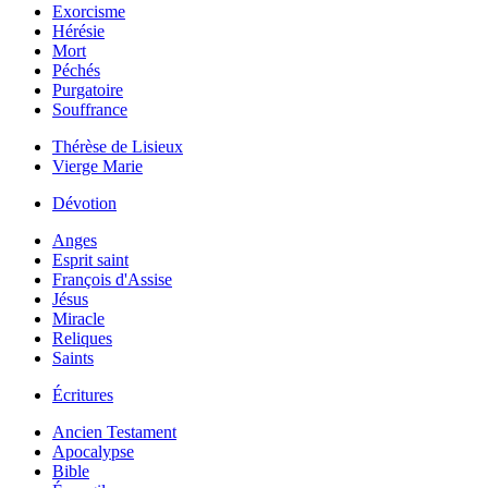
Exorcisme
Hérésie
Mort
Péchés
Purgatoire
Souffrance
Thérèse de Lisieux
Vierge Marie
Dévotion
Anges
Esprit saint
François d'Assise
Jésus
Miracle
Reliques
Saints
Écritures
Ancien Testament
Apocalypse
Bible