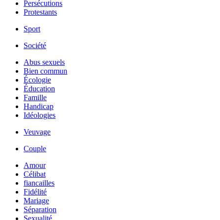
Persécutions
Protestants
Sport
Société
Abus sexuels
Bien commun
Écologie
Éducation
Famille
Handicap
Idéologies
Veuvage
Couple
Amour
Célibat
fiancailles
Fidélité
Mariage
Séparation
Sexualité