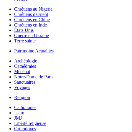
Chrétiens au Nigeria
Chrétiens d'Orient
Chrétiens en Chine
Chrétiens en Inde
États-Unis
Guerre en Ukraine
Terre sainte
Patrimoine Actualités
Archéologie
Cathédrales
Mécénat
Notre-Dame de Paris
Sanctuaires
Voyages
Religion
Catholiques
Islam
JMJ
Liberté religieuse
Orthodoxes