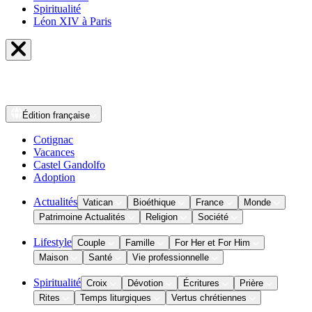
Spiritualité
Léon XIV à Paris
Édition
française
Cotignac
Vacances
Castel Gandolfo
Adoption
Actualités
Vatican
Bioéthique
France
Monde
Patrimoine Actualités
Religion
Société
Lifestyle
Couple
Famille
For Her et For Him
Maison
Santé
Vie professionnelle
Spiritualité
Croix
Dévotion
Écritures
Prière
Rites
Temps liturgiques
Vertus chrétiennes