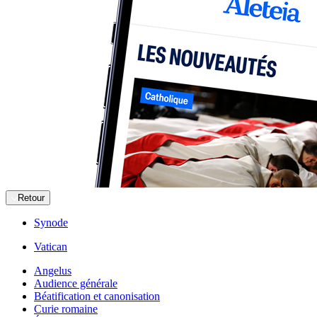
Retour
Synode
Vatican
Angelus
Audience générale
Béatification et canonisation
Curie romaine