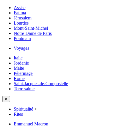
Assise
Fatima
Jérusalem
Lourdes
Mont-Saint-Michel
Notre-Dame de Paris
Pontmain
Voyages
Italie
Jordanie
Malte
Pèlerinage
Rome
Saint-Jacques-de-Compostelle
Terre sainte
✕
Spiritualité
>
Rites
Emmanuel Macron