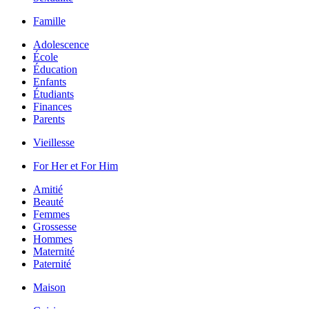
Famille
Adolescence
École
Éducation
Enfants
Étudiants
Finances
Parents
Vieillesse
For Her et For Him
Amitié
Beauté
Femmes
Grossesse
Hommes
Maternité
Paternité
Maison