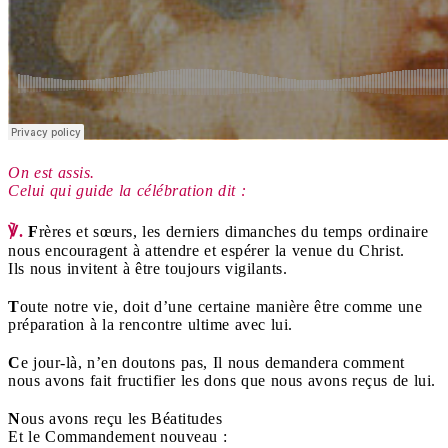
On est assis.
Celui qui guide la célébration dit :
℣.
F
rères et sœurs,
les derniers dimanches du temps ordinaire
nous
encouragent à attendre et espérer la venue du Christ.
Ils nous invitent à être toujours vigilants.
T
oute notre vie, doit d’une certaine manière
être comme une
préparation
à la rencontre ultime avec lui.
C
e jour-là, n’en doutons pas,
Il nous demandera comment
nous avons fait fructifier
les dons que nous avons reçus de lui.
N
ous avons reçu les Béatitudes
Et le Commandement nouveau :