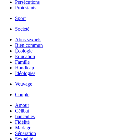
Persécutions
Protestants
Sport
Société
Abus sexuels
Bien commun
Écologie
Éducation
Famille
Handicap
Idéologies
Veuvage
Couple
Amour
Célibat
fiancailles
Fidélité
Mariage
Séparation
Sexualité