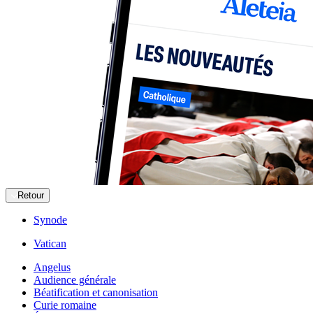
Retour
Synode
Vatican
Angelus
Audience générale
Béatification et canonisation
Curie romaine