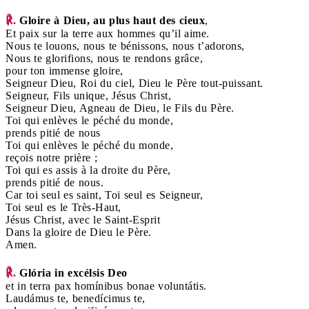
℟.
Gloire à Dieu, au plus haut des cieux
,
Et paix sur la terre aux hommes qu’il aime.
Nous te louons, nous te bénissons, nous t’adorons,
Nous te glorifions, nous te rendons grâce,
pour ton immense gloire,
Seigneur Dieu, Roi du ciel, Dieu le Père tout-puissant.
Seigneur, Fils unique, Jésus Christ,
Seigneur Dieu, Agneau de Dieu, le Fils du Père.
Toi qui enlèves le péché du monde,
prends pitié de nous
Toi qui enlèves le péché du monde,
reçois notre prière ;
Toi qui es assis à la droite du Père,
prends pitié de nous.
Car toi seul es saint, Toi seul es Seigneur,
Toi seul es le Très-Haut,
Jésus Christ, avec le Saint-Esprit
Dans la gloire de Dieu le Père.
Amen.
℟.
Glória in excélsis Deo
et in terra pax homínibus bonae voluntátis.
Laudámus te, benedícimus te,