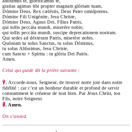
adoramus te, glorificámus te,
gratias agimus tibi propter magnam glóriam tuam,
Dómine Deus, Rex cæléstis, Deus Pater omnípotens.
Dómine Fili Unigénite, Jesu Christe,
Dómine Deus, Agnus Dei, Fílius Patris,
qui tollis peccáta mundi, miserére nobis;
qui tollis peccáta mundi, suscipe deprecationem nostram.
Qui sedes ad déxteram Patris, miserére nobis.
Quóniam tu solus Sanctus, tu solus Dóminus,
tu solus Altíssimus, Jesu Christe,
cum Sancto + Spíritu : in glória Dei Patris.
Amen.
Celui qui guide dit la prière suivante :
℣.
Accorde-nous, Seigneur, de trouver notre joie dans notre
fidélité : car c’est un bonheur durable et profond de servir
constamment le créateur de tout bien. Par Jésus Christ, ton
Fils, notre Seigneur.
℟.
Amen.
On s’assied.