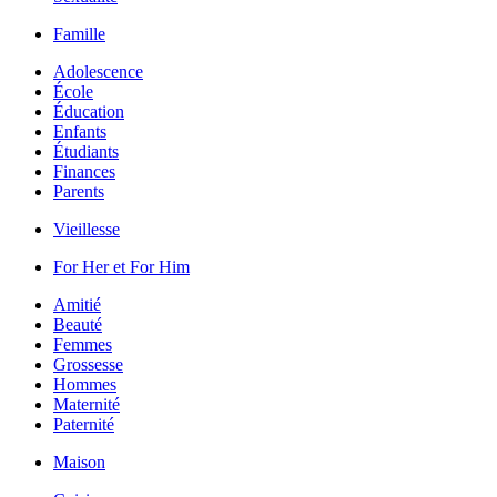
Famille
Adolescence
École
Éducation
Enfants
Étudiants
Finances
Parents
Vieillesse
For Her et For Him
Amitié
Beauté
Femmes
Grossesse
Hommes
Maternité
Paternité
Maison