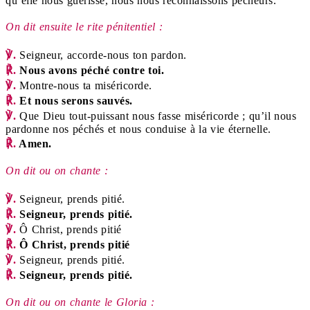
qu’elle nous guérisse,
nous nous reconnaissons pécheurs.
On dit ensuite le rite pénitentiel :
℣.
Seigneur, accorde-nous ton pardon.
℟.
Nous avons péché contre toi.
℣.
Montre-nous ta miséricorde.
℟.
Et nous serons sauvés.
℣.
Que Dieu tout-puissant nous fasse miséricorde ;
qu’il nous
pardonne nos péchés
et nous conduise à la vie éternelle.
℟.
Amen.
On dit ou on chante :
℣.
Seigneur, prends pitié.
℟.
Seigneur, prends pitié.
℣.
Ô Christ, prends pitié
℟.
Ô Christ, prends pitié
℣.
Seigneur, prends pitié.
℟.
Seigneur, prends pitié.
On dit ou on chante le Gloria :