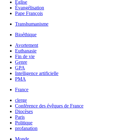
Église
Évangélisation
Pape François
Transhumanisme
Bioéthique
Avortement
Euthanasie
Fin de vie
Genre
GPA
Intelligence artificielle
PMA
France
clerge
Conférence des évêques de France
Diocèses
Paris
Politique
profanation
Monde