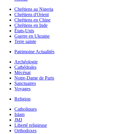
Chrétiens au Nigeria
Chrétiens d'Orient
Chrétiens en Chine
Chrétiens en Inde
États-Unis
Guerre en Ukraine
Terre sainte
Patrimoine Actualités
Archéologie
Cathédrales
Mécénat
Notre-Dame de Paris
Sanctuaires
Voyages
Religion
Catholiques
Islam
JMJ
Liberté religieuse
Orthodoxes