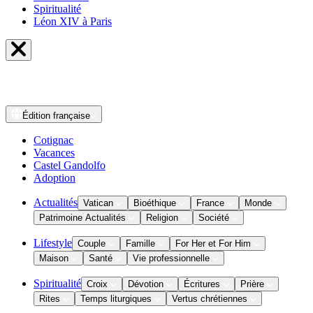
Spiritualité
Léon XIV à Paris
Édition
française
Cotignac
Vacances
Castel Gandolfo
Adoption
Actualités
Vatican
Bioéthique
France
Monde
Patrimoine Actualités
Religion
Société
Lifestyle
Couple
Famille
For Her et For Him
Maison
Santé
Vie professionnelle
Spiritualité
Croix
Dévotion
Écritures
Prière
Rites
Temps liturgiques
Vertus chrétiennes