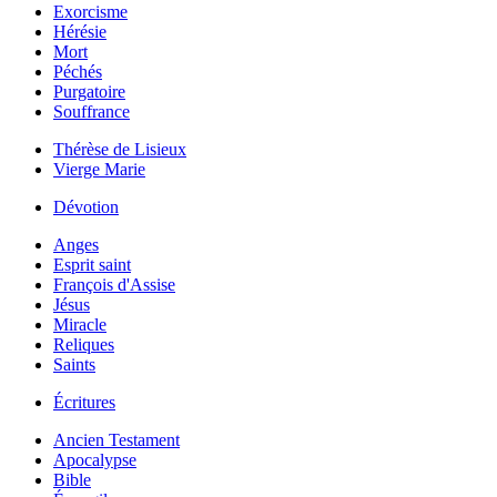
Exorcisme
Hérésie
Mort
Péchés
Purgatoire
Souffrance
Thérèse de Lisieux
Vierge Marie
Dévotion
Anges
Esprit saint
François d'Assise
Jésus
Miracle
Reliques
Saints
Écritures
Ancien Testament
Apocalypse
Bible