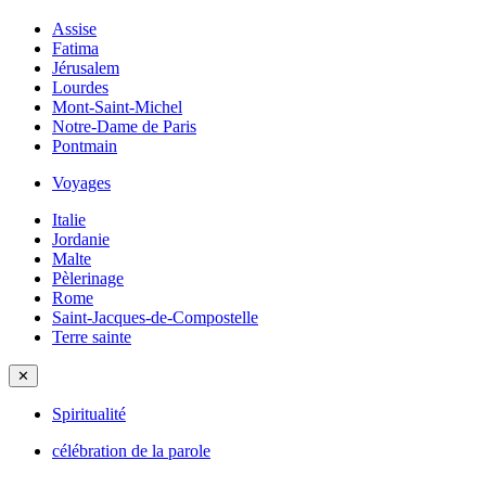
Assise
Fatima
Jérusalem
Lourdes
Mont-Saint-Michel
Notre-Dame de Paris
Pontmain
Voyages
Italie
Jordanie
Malte
Pèlerinage
Rome
Saint-Jacques-de-Compostelle
Terre sainte
✕
Spiritualité
célébration de la parole