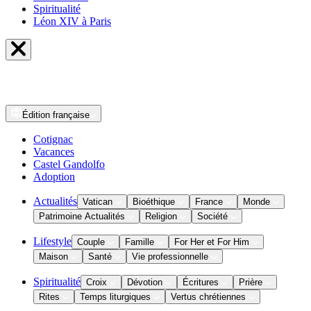
Spiritualité
Léon XIV à Paris
Édition
française
Cotignac
Vacances
Castel Gandolfo
Adoption
Actualités
Vatican
Bioéthique
France
Monde
Patrimoine Actualités
Religion
Société
Lifestyle
Couple
Famille
For Her et For Him
Maison
Santé
Vie professionnelle
Spiritualité
Croix
Dévotion
Écritures
Prière
Rites
Temps liturgiques
Vertus chrétiennes