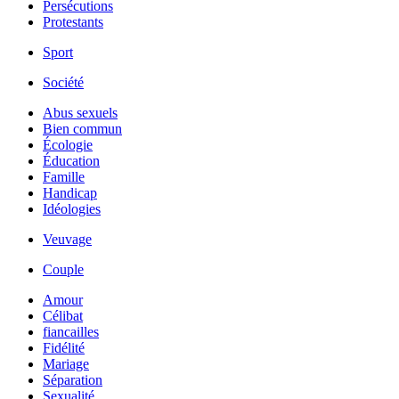
Persécutions
Protestants
Sport
Société
Abus sexuels
Bien commun
Écologie
Éducation
Famille
Handicap
Idéologies
Veuvage
Couple
Amour
Célibat
fiancailles
Fidélité
Mariage
Séparation
Sexualité