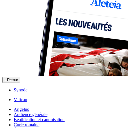
Retour
Synode
Vatican
Angelus
Audience générale
Béatification et canonisation
Curie romaine