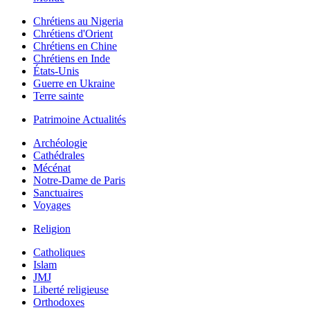
Chrétiens au Nigeria
Chrétiens d'Orient
Chrétiens en Chine
Chrétiens en Inde
États-Unis
Guerre en Ukraine
Terre sainte
Patrimoine Actualités
Archéologie
Cathédrales
Mécénat
Notre-Dame de Paris
Sanctuaires
Voyages
Religion
Catholiques
Islam
JMJ
Liberté religieuse
Orthodoxes