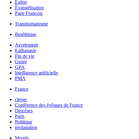
Église
Évangélisation
Pape François
Transhumanisme
Bioéthique
Avortement
Euthanasie
Fin de vie
Genre
GPA
Intelligence artificielle
PMA
France
clerge
Conférence des évêques de France
Diocèses
Paris
Politique
profanation
Monde