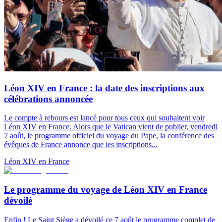
Léon XIV en France : la date des inscriptions aux
célébrations annoncée
Le compte à rebours est lancé pour tous ceux qui souhaitent voir
Léon XIV en France. Alors que le Vatican vient de publier, vendredi
7 août, le programme officiel du voyage du Pape, la conférence des
évêques de France annonce que les inscriptions...
Léon XIV en France
Le programme du voyage de Léon XIV en France
dévoilé
Enfin ! Le Saint Siège a dévoilé ce 7 août le programme complet de