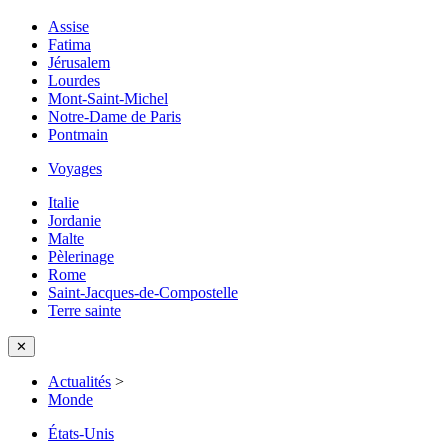
Assise
Fatima
Jérusalem
Lourdes
Mont-Saint-Michel
Notre-Dame de Paris
Pontmain
Voyages
Italie
Jordanie
Malte
Pèlerinage
Rome
Saint-Jacques-de-Compostelle
Terre sainte
✕
Actualités
>
Monde
États-Unis