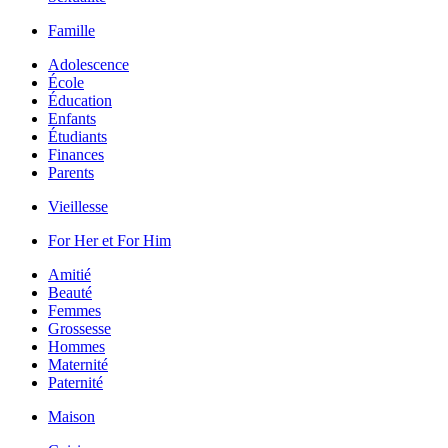
Famille
Adolescence
École
Éducation
Enfants
Étudiants
Finances
Parents
Vieillesse
For Her et For Him
Amitié
Beauté
Femmes
Grossesse
Hommes
Maternité
Paternité
Maison