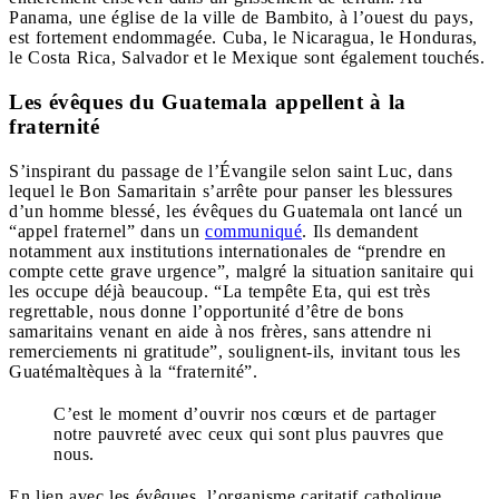
Panama, une église de la ville de Bambito, à l’ouest du pays,
est fortement endommagée. Cuba, le Nicaragua, le Honduras,
le Costa Rica, Salvador et le Mexique sont également touchés.
Les évêques du Guatemala appellent à la
fraternité
S’inspirant du passage de l’Évangile selon saint Luc, dans
lequel le Bon Samaritain s’arrête pour panser les blessures
d’un homme blessé, les évêques du Guatemala ont lancé un
“appel fraternel” dans un
communiqué
. Ils demandent
notamment aux institutions internationales de “prendre en
compte cette grave urgence”, malgré la situation sanitaire qui
les occupe déjà beaucoup. “La tempête Eta, qui est très
regrettable, nous donne l’opportunité d’être de bons
samaritains venant en aide à nos frères, sans attendre ni
remerciements ni gratitude”, soulignent-ils, invitant tous les
Guatémaltèques à la “fraternité”.
C’est le moment d’ouvrir nos cœurs et de partager
notre pauvreté avec ceux qui sont plus pauvres que
nous.
En lien avec les évêques, l’organisme caritatif catholique