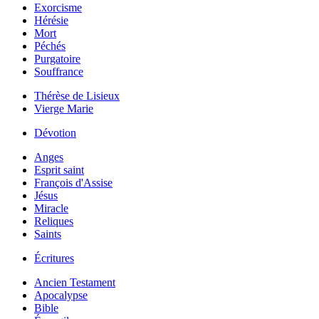
Exorcisme
Hérésie
Mort
Péchés
Purgatoire
Souffrance
Thérèse de Lisieux
Vierge Marie
Dévotion
Anges
Esprit saint
François d'Assise
Jésus
Miracle
Reliques
Saints
Écritures
Ancien Testament
Apocalypse
Bible