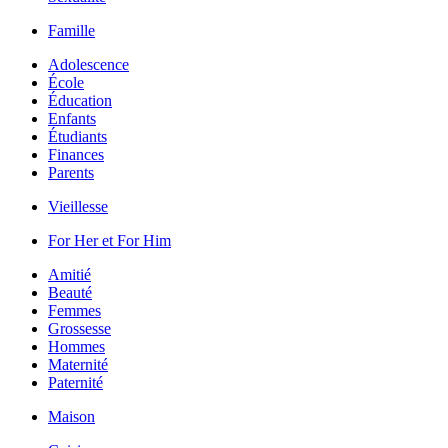
Famille
Adolescence
École
Éducation
Enfants
Étudiants
Finances
Parents
Vieillesse
For Her et For Him
Amitié
Beauté
Femmes
Grossesse
Hommes
Maternité
Paternité
Maison