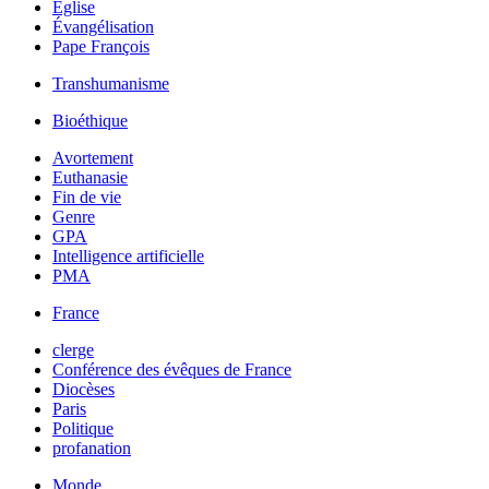
Église
Évangélisation
Pape François
Transhumanisme
Bioéthique
Avortement
Euthanasie
Fin de vie
Genre
GPA
Intelligence artificielle
PMA
France
clerge
Conférence des évêques de France
Diocèses
Paris
Politique
profanation
Monde