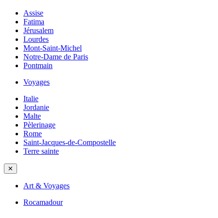
Assise
Fatima
Jérusalem
Lourdes
Mont-Saint-Michel
Notre-Dame de Paris
Pontmain
Voyages
Italie
Jordanie
Malte
Pèlerinage
Rome
Saint-Jacques-de-Compostelle
Terre sainte
✕
Art & Voyages
Rocamadour