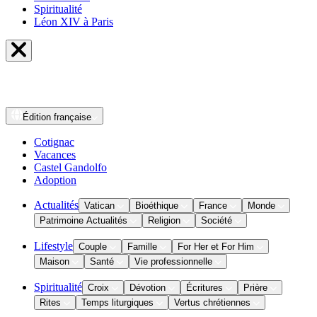
Spiritualité
Léon XIV à Paris
Édition
française
Cotignac
Vacances
Castel Gandolfo
Adoption
Actualités
Vatican
Bioéthique
France
Monde
Patrimoine Actualités
Religion
Société
Lifestyle
Couple
Famille
For Her et For Him
Maison
Santé
Vie professionnelle
Spiritualité
Croix
Dévotion
Écritures
Prière
Rites
Temps liturgiques
Vertus chrétiennes