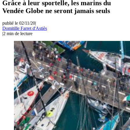
Grâce à leur sportelle, les marins du
Vendée Globe ne seront jamais seuls
publié le 02/11/20
|
Domitille Farret d'Astiès
|
2
min de lecture