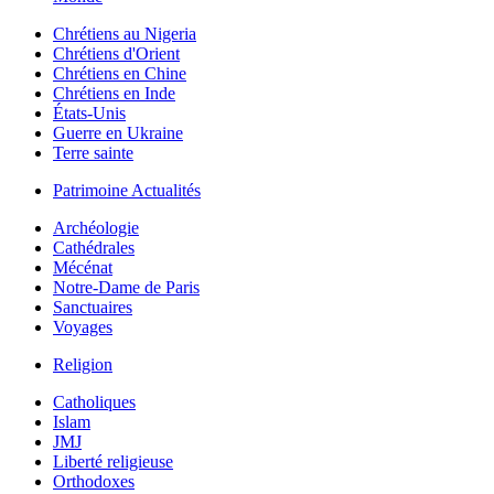
Chrétiens au Nigeria
Chrétiens d'Orient
Chrétiens en Chine
Chrétiens en Inde
États-Unis
Guerre en Ukraine
Terre sainte
Patrimoine Actualités
Archéologie
Cathédrales
Mécénat
Notre-Dame de Paris
Sanctuaires
Voyages
Religion
Catholiques
Islam
JMJ
Liberté religieuse
Orthodoxes