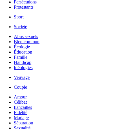
Persécutions
Protestants
Sport
Société
Abus sexuels
Bien commun
Écologie
Éducation
Famille
Handicap
Idéologies
Veuvage
Couple
Amour
Célibat
fiancailles
Fidélité
Mariage
Séparation
Sexualité