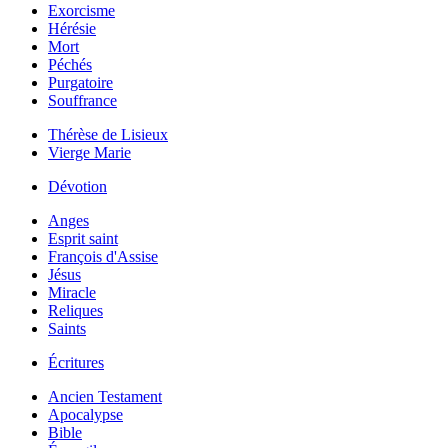
Exorcisme
Hérésie
Mort
Péchés
Purgatoire
Souffrance
Thérèse de Lisieux
Vierge Marie
Dévotion
Anges
Esprit saint
François d'Assise
Jésus
Miracle
Reliques
Saints
Écritures
Ancien Testament
Apocalypse
Bible