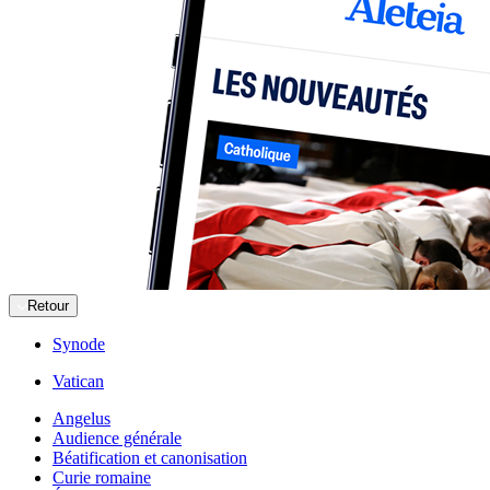
Retour
Synode
Vatican
Angelus
Audience générale
Béatification et canonisation
Curie romaine