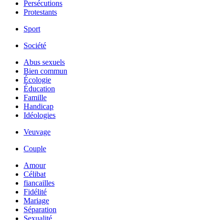
Persécutions
Protestants
Sport
Société
Abus sexuels
Bien commun
Écologie
Éducation
Famille
Handicap
Idéologies
Veuvage
Couple
Amour
Célibat
fiancailles
Fidélité
Mariage
Séparation
Sexualité