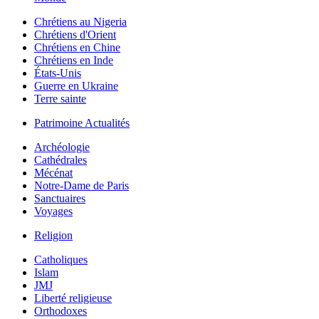
Chrétiens au Nigeria
Chrétiens d'Orient
Chrétiens en Chine
Chrétiens en Inde
États-Unis
Guerre en Ukraine
Terre sainte
Patrimoine Actualités
Archéologie
Cathédrales
Mécénat
Notre-Dame de Paris
Sanctuaires
Voyages
Religion
Catholiques
Islam
JMJ
Liberté religieuse
Orthodoxes