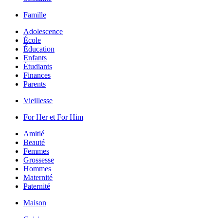
Famille
Adolescence
École
Éducation
Enfants
Étudiants
Finances
Parents
Vieillesse
For Her et For Him
Amitié
Beauté
Femmes
Grossesse
Hommes
Maternité
Paternité
Maison