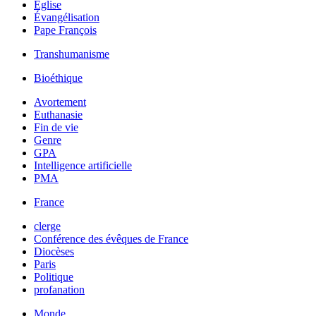
Église
Évangélisation
Pape François
Transhumanisme
Bioéthique
Avortement
Euthanasie
Fin de vie
Genre
GPA
Intelligence artificielle
PMA
France
clerge
Conférence des évêques de France
Diocèses
Paris
Politique
profanation
Monde