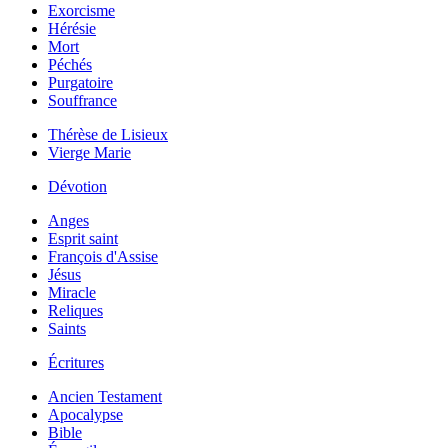
Exorcisme
Hérésie
Mort
Péchés
Purgatoire
Souffrance
Thérèse de Lisieux
Vierge Marie
Dévotion
Anges
Esprit saint
François d'Assise
Jésus
Miracle
Reliques
Saints
Écritures
Ancien Testament
Apocalypse
Bible