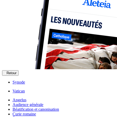
Retour
Synode
Vatican
Angelus
Audience générale
Béatification et canonisation
Curie romaine