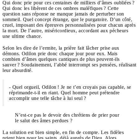
Qui donc prie pour ces centaines de milliers d’âmes oubliées ?
Qui donc les libèrent de ces ombres maléfiques ? Cette
question sans réponse ne manque jamais de perturber son
sommeil. Quel concept étrange, que le purgatoire. D’un côté,
cruel, imposant des épreuves personnalisées pour chacun après
la mort. De l’autre, miséricordieux, accordant aux pécheurs
une ultime chance.
Selon les dire de l’ermite, la prière fait lâcher prise aux
démons. Odilon prie donc chaque jour pour eux. Mais
combien d’âmes quelques cantiques de plus peuvent-ils
sauver ? Soudainement, l’abbé interrompt ses pensées, réalisant
leur absurdité.
- Quel orgueil, Odilon ! Je ne t’en croyais pas capable, se
réprimande-t-il en riant. Quel homme peut prétendre
accomplir une telle tâche à lui seul ?
N’est-ce pas le devoir des chrétiens de prier pour
le salut des âmes perdues ?
La solution est bien simple, en fin de compte. Les fidèles
prient bien pour les saints, déjà auprès de Dieu. Alors