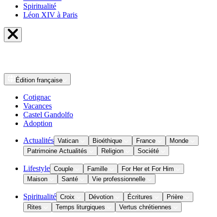
Spiritualité
Léon XIV à Paris
Édition
française
Cotignac
Vacances
Castel Gandolfo
Adoption
Actualités
Vatican
Bioéthique
France
Monde
Patrimoine Actualités
Religion
Société
Lifestyle
Couple
Famille
For Her et For Him
Maison
Santé
Vie professionnelle
Spiritualité
Croix
Dévotion
Écritures
Prière
Rites
Temps liturgiques
Vertus chrétiennes