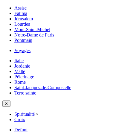
Assise
Fatima
Jérusalem
Lourdes
Mont-Saint-Michel
Notre-Dame de Paris
Pontmain
Voyages
Italie
Jordanie
Malte
Pèlerinage
Rome
Saint-Jacques-de-Compostelle
Terre sainte
✕
Spiritualité
>
Croix
Défunt