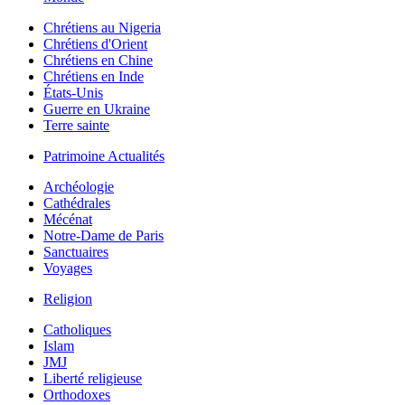
Chrétiens au Nigeria
Chrétiens d'Orient
Chrétiens en Chine
Chrétiens en Inde
États-Unis
Guerre en Ukraine
Terre sainte
Patrimoine Actualités
Archéologie
Cathédrales
Mécénat
Notre-Dame de Paris
Sanctuaires
Voyages
Religion
Catholiques
Islam
JMJ
Liberté religieuse
Orthodoxes