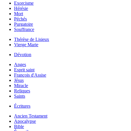
Exorcisme
Hérésie
Mort
Péchés
Purgatoire
Souffrance
Thérèse de Lisieux
Vierge Marie
Dévotion
Anges
Esprit saint
François d'Assise
Jésus
Miracle
Reliques
Saints
Écritures
Ancien Testament
Apocalypse
Bible