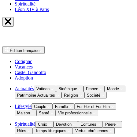
Spiritualité
Léon XIV à Paris
Édition
française
Cotignac
Vacances
Castel Gandolfo
Adoption
Actualités
Vatican
Bioéthique
France
Monde
Patrimoine Actualités
Religion
Société
Lifestyle
Couple
Famille
For Her et For Him
Maison
Santé
Vie professionnelle
Spiritualité
Croix
Dévotion
Écritures
Prière
Rites
Temps liturgiques
Vertus chrétiennes