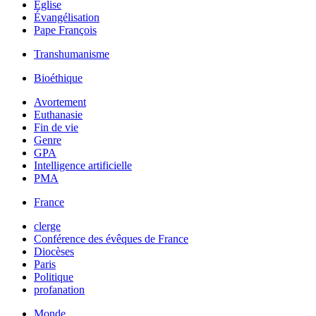
Église
Évangélisation
Pape François
Transhumanisme
Bioéthique
Avortement
Euthanasie
Fin de vie
Genre
GPA
Intelligence artificielle
PMA
France
clerge
Conférence des évêques de France
Diocèses
Paris
Politique
profanation
Monde