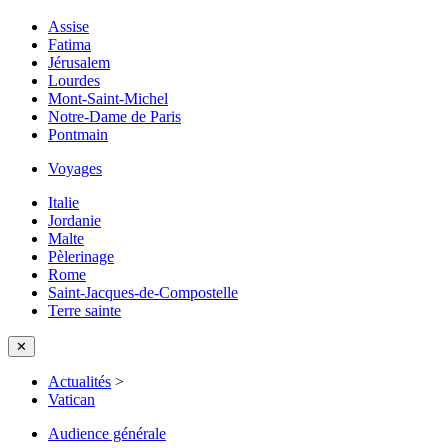
Assise
Fatima
Jérusalem
Lourdes
Mont-Saint-Michel
Notre-Dame de Paris
Pontmain
Voyages
Italie
Jordanie
Malte
Pèlerinage
Rome
Saint-Jacques-de-Compostelle
Terre sainte
✕
Actualités
>
Vatican
Audience générale