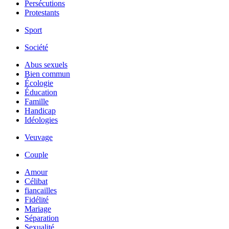
Persécutions
Protestants
Sport
Société
Abus sexuels
Bien commun
Écologie
Éducation
Famille
Handicap
Idéologies
Veuvage
Couple
Amour
Célibat
fiancailles
Fidélité
Mariage
Séparation
Sexualité