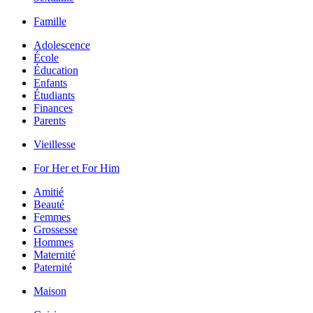
Famille
Adolescence
École
Éducation
Enfants
Étudiants
Finances
Parents
Vieillesse
For Her et For Him
Amitié
Beauté
Femmes
Grossesse
Hommes
Maternité
Paternité
Maison