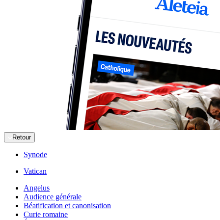
Retour
Synode
Vatican
Angelus
Audience générale
Béatification et canonisation
Curie romaine