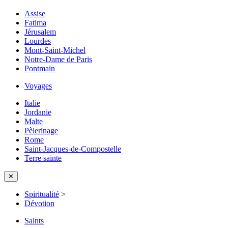
Assise
Fatima
Jérusalem
Lourdes
Mont-Saint-Michel
Notre-Dame de Paris
Pontmain
Voyages
Italie
Jordanie
Malte
Pèlerinage
Rome
Saint-Jacques-de-Compostelle
Terre sainte
✕
Spiritualité
>
Dévotion
Saints