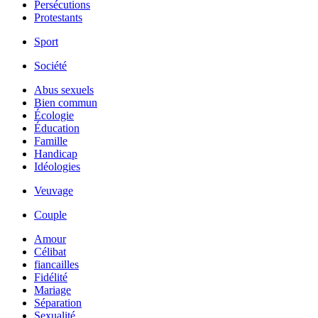
Persécutions
Protestants
Sport
Société
Abus sexuels
Bien commun
Écologie
Éducation
Famille
Handicap
Idéologies
Veuvage
Couple
Amour
Célibat
fiancailles
Fidélité
Mariage
Séparation
Sexualité