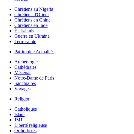
Chrétiens au Nigeria
Chrétiens d'Orient
Chrétiens en Chine
Chrétiens en Inde
États-Unis
Guerre en Ukraine
Terre sainte
Patrimoine Actualités
Archéologie
Cathédrales
Mécénat
Notre-Dame de Paris
Sanctuaires
Voyages
Religion
Catholiques
Islam
JMJ
Liberté religieuse
Orthodoxes