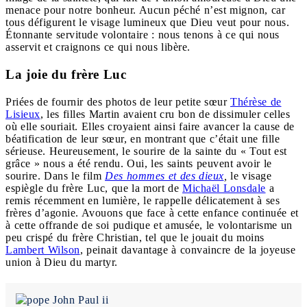
menace pour notre bonheur. Aucun péché n’est mignon, car
tous défigurent le visage lumineux que Dieu veut pour nous.
Étonnante servitude volontaire : nous tenons à ce qui nous
asservit et craignons ce qui nous libère.
La joie du frère Luc
Priées de fournir des photos de leur petite sœur
Thérèse de
Lisieux
, les filles Martin avaient cru bon de dissimuler celles
où elle souriait. Elles croyaient ainsi faire avancer la cause de
béatification de leur sœur, en montrant que c’était une fille
sérieuse. Heureusement, le sourire de la sainte du « Tout est
grâce » nous a été rendu. Oui, les saints peuvent avoir le
sourire. Dans le film
Des hommes et des dieux
,
le visage
espiègle du frère Luc, que la mort de
Michaël Lonsdale
a
remis récemment en lumière, le rappelle délicatement à ses
frères d’agonie. Avouons que face à cette enfance continuée et
à cette offrande de soi pudique et amusée, le volontarisme un
peu crispé du frère Christian, tel que le jouait du moins
Lambert Wilson
, peinait davantage à convaincre de la joyeuse
union à Dieu du martyr.