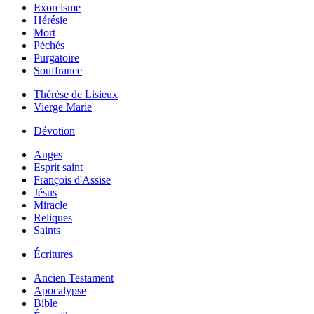
Exorcisme
Hérésie
Mort
Péchés
Purgatoire
Souffrance
Thérèse de Lisieux
Vierge Marie
Dévotion
Anges
Esprit saint
François d'Assise
Jésus
Miracle
Reliques
Saints
Écritures
Ancien Testament
Apocalypse
Bible