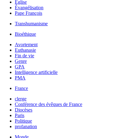
Église
Évangélisation
Pape François
Transhumanisme
Bioéthique
Avortement
Euthanasie
Fin de vie
Genre
GPA
Intelligence artificielle
PMA
France
clerge
Conférence des évêques de France
Diocèses
Paris
Politique
profanation
Monde