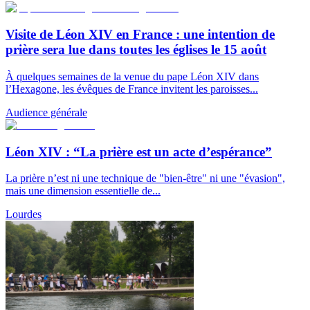
Visite de Léon XIV en France : une intention de
prière sera lue dans toutes les églises le 15 août
À quelques semaines de la venue du pape Léon XIV dans
l’Hexagone, les évêques de France invitent les paroisses...
Audience générale
Léon XIV : “La prière est un acte d’espérance”
La prière n’est ni une technique de "bien-être" ni une "évasion",
mais une dimension essentielle de...
Lourdes