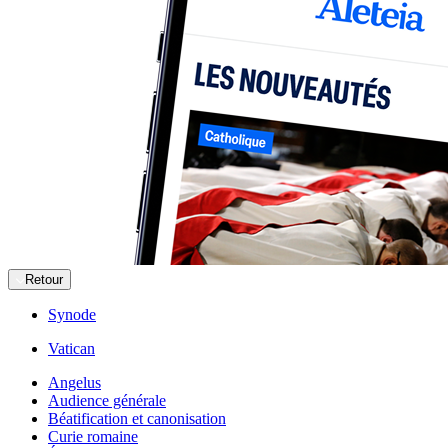
Retour
Synode
Vatican
Angelus
Audience générale
Béatification et canonisation
Curie romaine