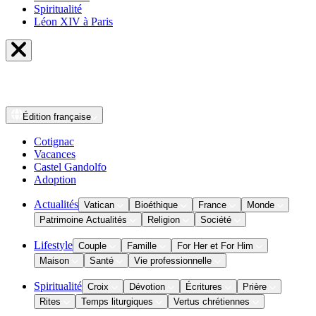
Spiritualité
Léon XIV à Paris
Édition
française
Cotignac
Vacances
Castel Gandolfo
Adoption
Actualités
Vatican
Bioéthique
France
Monde
Patrimoine Actualités
Religion
Société
Lifestyle
Couple
Famille
For Her et For Him
Maison
Santé
Vie professionnelle
Spiritualité
Croix
Dévotion
Écritures
Prière
Rites
Temps liturgiques
Vertus chrétiennes