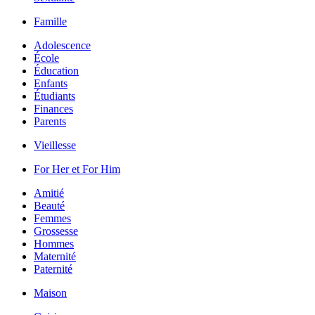
Famille
Adolescence
École
Éducation
Enfants
Étudiants
Finances
Parents
Vieillesse
For Her et For Him
Amitié
Beauté
Femmes
Grossesse
Hommes
Maternité
Paternité
Maison