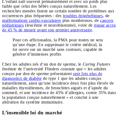
L’enfant naît souvent prématurément et avec un poids plus
faible que celui des bébés conçus naturellement. Les
recherches menées listent un certain nombre de problèmes aux
occurrences plus fréquentes : des
troubles épigénétiques
, de
malformations cardio-vasculaires
plus nombreuses, de
cancers
pédiatriques
(leucémie et neuroblastome), voire de
risque accru
de 45 % de mourir avant son premier anniversaire
.
Pour ces afficionados, la PMA pour toutes ne sera
qu’une étape. En supprimant le critère médical, la
loi ouvre sur un marché sans contours, capable de
générer d’immenses profits
Chez les adultes nés d’un don de sperme, le
Caring Futures
Institute
de l’université Flinders constate que « les adultes
conçus par don de sperme présentaient
sept fois plus de
diagnostics de diabète
de type 1 que les adultes conçus
naturellement, ainsi qu’une incidence deux fois plus élevée de
maladies thyroïdiennes, de bronchites aiguës et d’apnée du
sommeil, et une incidence de 45% d’allergies, contre 35% dans
la population conçue naturellement »
et conclut à une
altération du système immunitaire.
L’insensible loi du marché