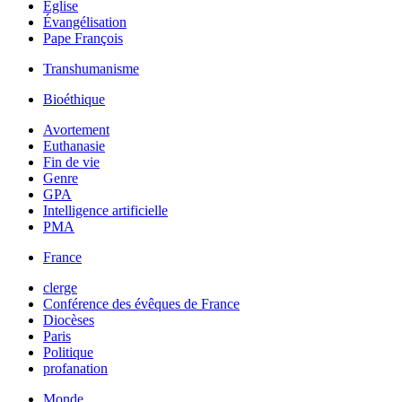
Église
Évangélisation
Pape François
Transhumanisme
Bioéthique
Avortement
Euthanasie
Fin de vie
Genre
GPA
Intelligence artificielle
PMA
France
clerge
Conférence des évêques de France
Diocèses
Paris
Politique
profanation
Monde