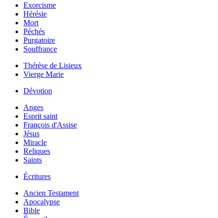
Exorcisme
Hérésie
Mort
Péchés
Purgatoire
Souffrance
Thérèse de Lisieux
Vierge Marie
Dévotion
Anges
Esprit saint
François d'Assise
Jésus
Miracle
Reliques
Saints
Écritures
Ancien Testament
Apocalypse
Bible