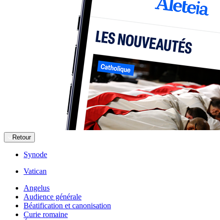
Retour
Synode
Vatican
Angelus
Audience générale
Béatification et canonisation
Curie romaine