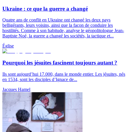
Ukraine : ce que la guerre a changé
Quatre ans de conflit en Ukraine ont changé les deux pays
belligérants, leurs voisins, ainsi que la façon de conduire les
hostilités. Comme à son habitude, analyse le géopolitologue Jean-
Baptiste Noé, la guerre a changé les sociétés, la tactique et...
Église
Pourquoi les jésuites fascinent toujours autant ?
Ils sont aujourd’hui 17.000, dans le monde entier. Les jésuites, nés
en 1534, sont les disciples d’Ignace de...
Jacques Hamel