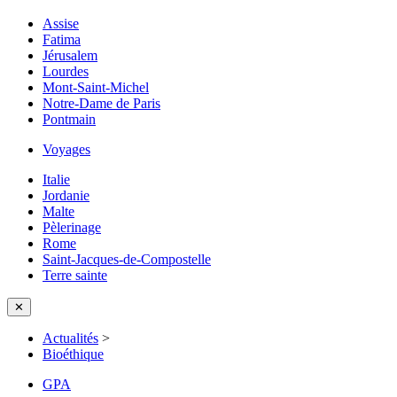
Assise
Fatima
Jérusalem
Lourdes
Mont-Saint-Michel
Notre-Dame de Paris
Pontmain
Voyages
Italie
Jordanie
Malte
Pèlerinage
Rome
Saint-Jacques-de-Compostelle
Terre sainte
✕
Actualités
>
Bioéthique
GPA