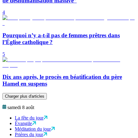
de déshumanisation massive”
4
Pourquoi n’y a-t-il pas de femmes prêtres dans
l’Église catholique ?
5
Dix ans après, le procès en béatification du père
Hamel en suspens
Charger plus d'articles
samedi 8 août
La fête du jour
Évangile
Méditation du jour
Prières du jour