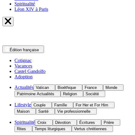
Spiritualité
Léon XIV à Paris
Édition
française
Cotignac
Vacances
Castel Gandolfo
Adoption
Actualités
Vatican
Bioéthique
France
Monde
Patrimoine Actualités
Religion
Société
Lifestyle
Couple
Famille
For Her et For Him
Maison
Santé
Vie professionnelle
Spiritualité
Croix
Dévotion
Écritures
Prière
Rites
Temps liturgiques
Vertus chrétiennes