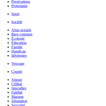
Persécutions
Protestants
Sport
Société
Abus sexuels
Bien commun
Écologie
Éducation
Famille
Handicap
Idéologies
Veuvage
Couple
Amour
Célibat
fiancailles
Fidélité
Mariage
Séparation
Sexualité