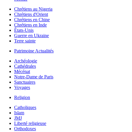
Chrétiens au Nigeria
Chrétiens d'Orient
Chrétiens en Chine
Chrétiens en Inde
États-Unis
Guerre en Ukraine
Terre sainte
Patrimoine Actualités
Archéologie
Cathédrales
Mécénat
Notre-Dame de Paris
Sanctuaires
Voyages
Religion
Catholiques
Islam
JMJ
Liberté religieuse
Orthodoxes