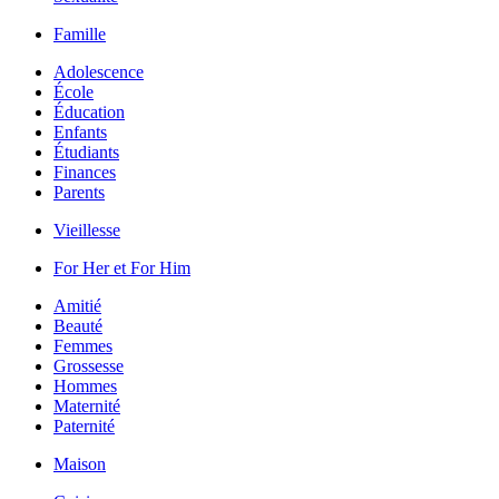
Famille
Adolescence
École
Éducation
Enfants
Étudiants
Finances
Parents
Vieillesse
For Her et For Him
Amitié
Beauté
Femmes
Grossesse
Hommes
Maternité
Paternité
Maison