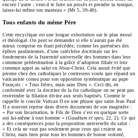
encore l’autre ; veut-il te faire un procès et prendre ta tunique,
laisse-lui même ton manteau » (Mt 5, 39-40).
Tous enfants du même Père
Cette encyclique est une longue exhortation sur le plan moral
et théologal. On peut se demander si elle n’aurait pas été
mieux comprise en étant précédée, comme les parénèses des
épîtres pauliniennes, d’une catéchèse doctrinale sur les
fondements de la fraternité universelle des hommes dans leur
commune prédestination à la grâce d’adoption filiale et leur
commun appel au salut en Jésus-Christ. Cela aurait évité que
prenne chez des catholiques le contresens voulu que répand un
vaticaniste connu pour son opposition systématique au pape
François : « Tous frères, mais sans Dieu ». Ceci dit, en
conformité avec la doctrine de la foi catholique on ne peut pas
restreindre la filiation divine aux seuls baptisés. Comme le
rappelle le concile Vatican II en une phrase que saint Jean Paul
II a souvent reprise dans divers documents de son magistère :
« Par son Incarnation, le Fils de Dieu s’est en quelque sorte
uni lui-même à tout homme » (
Gaudium et spes
, 22, 2). Ce qui
a des conséquences pour la proposition universelle du salut :
« Et cela ne vaut pas seulement pour ceux qui croient au
Christ, mais bien pour tous les hommes de bonne volonté,