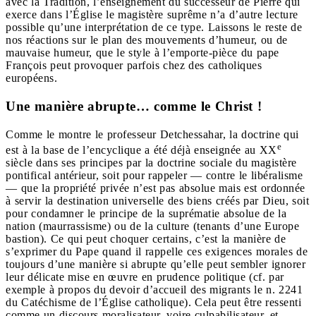
avec la Tradition, l’enseignement du successeur de Pierre qui
exerce dans l’Église le magistère suprême n’a d’autre lecture
possible qu’une interprétation de ce type. Laissons le reste de
nos réactions sur le plan des mouvements d’humeur, ou de
mauvaise humeur, que le style à l’emporte-pièce du pape
François peut provoquer parfois chez des catholiques
européens.
Une manière abrupte… comme le Christ !
Comme le montre le professeur Detchessahar, la doctrine qui
e
est à la base de l’encyclique a été déjà enseignée au XX
siècle dans ses principes par la doctrine sociale du magistère
pontifical antérieur, soit pour rappeler — contre le libéralisme
— que la propriété privée n’est pas absolue mais est ordonnée
à servir la destination universelle des biens créés par Dieu, soit
pour condamner le principe de la suprématie absolue de la
nation (maurrassisme) ou de la culture (tenants d’une Europe
bastion). Ce qui peut choquer certains, c’est la manière de
s’exprimer du Pape quand il rappelle ces exigences morales de
toujours d’une manière si abrupte qu’elle peut sembler ignorer
leur délicate mise en œuvre en prudence politique (cf. par
exemple à propos du devoir d’accueil des migrants le n. 2241
du Catéchisme de l’Église catholique). Cela peut être ressenti
comme un discours moralisateur, voire culpabilisateur, et