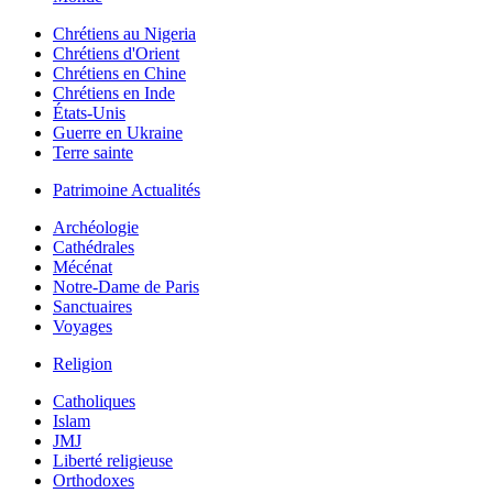
Chrétiens au Nigeria
Chrétiens d'Orient
Chrétiens en Chine
Chrétiens en Inde
États-Unis
Guerre en Ukraine
Terre sainte
Patrimoine Actualités
Archéologie
Cathédrales
Mécénat
Notre-Dame de Paris
Sanctuaires
Voyages
Religion
Catholiques
Islam
JMJ
Liberté religieuse
Orthodoxes