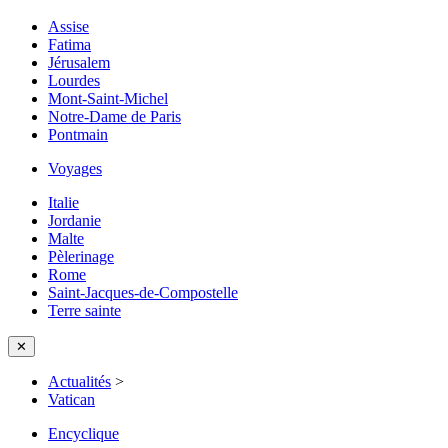
Assise
Fatima
Jérusalem
Lourdes
Mont-Saint-Michel
Notre-Dame de Paris
Pontmain
Voyages
Italie
Jordanie
Malte
Pèlerinage
Rome
Saint-Jacques-de-Compostelle
Terre sainte
✕
Actualités
>
Vatican
Encyclique