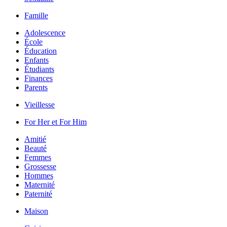
Famille
Adolescence
École
Éducation
Enfants
Étudiants
Finances
Parents
Vieillesse
For Her et For Him
Amitié
Beauté
Femmes
Grossesse
Hommes
Maternité
Paternité
Maison