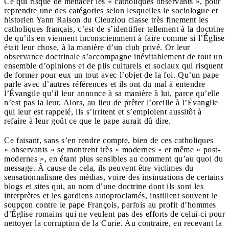
Ce qui risque de menacer les « catholiques observants », pour
reprendre une des catégories selon lesquelles le sociologue et
historien Yann Raison du Cleuziou classe très finement les
catholiques français, c’est de s’identifier tellement à la doctrine
de qu’ils en viennent inconsciemment à faire comme si l’Église
était leur chose, à la manière d’un club privé. Or leur
observance doctrinale s’accompagne inévitablement de tout un
ensemble d’opinions et de plis culturels et sociaux qui risquent
de former pour eux un tout avec l’objet de la foi. Qu’un pape
parle avec d’autres références et ils ont du mal à entendre
l’Évangile qu’il leur annonce à sa manière à lui, parce qu’elle
n’est pas la leur. Alors, au lieu de prêter l’oreille à l’Évangile
qui leur est rappelé, ils s’irritent et s’emploient aussitôt à
refaire à leur goût ce que le pape aurait dû dire.
Ce faisant, sans s’en rendre compte, bien de ces catholiques
« observants » se montrent très « modernes » et même « post-
modernes », en étant plus sensibles au comment qu’au quoi du
message. À cause de cela, ils peuvent être victimes du
sensationnalisme des médias, voire des insinuations de certains
blogs et sites qui, au nom d’une doctrine dont ils sont les
interprètes et les gardiens autoproclamés, instillent souvent le
soupçon contre le pape François, parfois au profit d’hommes
d’Église romains qui ne veulent pas des efforts de celui-ci pour
nettoyer la corruption de la Curie. Au contraire, en recevant la