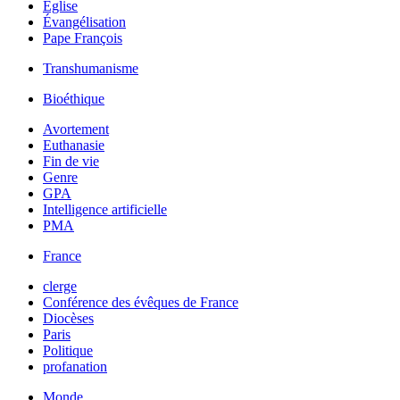
Église
Évangélisation
Pape François
Transhumanisme
Bioéthique
Avortement
Euthanasie
Fin de vie
Genre
GPA
Intelligence artificielle
PMA
France
clerge
Conférence des évêques de France
Diocèses
Paris
Politique
profanation
Monde