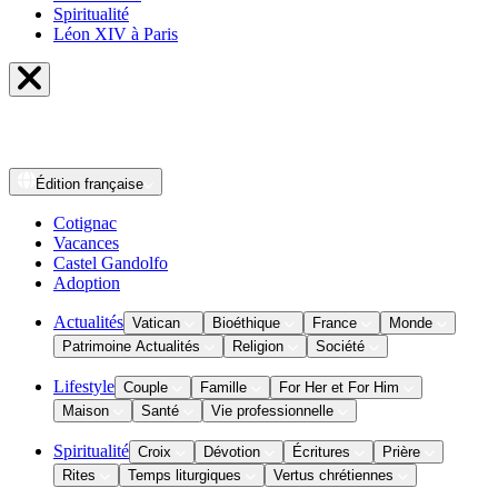
Spiritualité
Léon XIV à Paris
Édition
française
Cotignac
Vacances
Castel Gandolfo
Adoption
Actualités
Vatican
Bioéthique
France
Monde
Patrimoine Actualités
Religion
Société
Lifestyle
Couple
Famille
For Her et For Him
Maison
Santé
Vie professionnelle
Spiritualité
Croix
Dévotion
Écritures
Prière
Rites
Temps liturgiques
Vertus chrétiennes