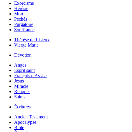
Exorcisme
Hérésie
Mort
Péchés
Purgatoire
Souffrance
Thérèse de Lisieux
Vierge Marie
Dévotion
Anges
Esprit saint
François d'Assise
Jésus
Miracle
Reliques
Saints
Écritures
Ancien Testament
Apocalypse
Bible