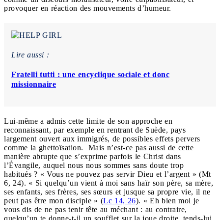
provoquer en réaction des mouvements d’humeur.
Lire aussi :
Fratelli tutti : une encyclique sociale et donc
missionnaire
Lui-même a admis cette limite de son approche en
reconnaissant, par exemple en rentrant de Suède, pays
largement ouvert aux immigrés, de possibles effets pervers
comme la ghettoïsation. Mais n’est-ce pas aussi de cette
manière abrupte que s’exprime parfois le Christ dans
l’Évangile, auquel nous nous sommes sans doute trop
habitués ? « Vous ne pouvez pas servir Dieu et l’argent » (Mt
6, 24). « Si quelqu’un vient à moi sans haïr son père, sa mère,
ses enfants, ses frères, ses sœurs et jusque sa propre vie, il ne
peut pas être mon disciple » (
Lc 14, 26
). « Eh bien moi je
vous dis de ne pas tenir tête au méchant : au contraire,
quelqu’un te donne-t-il un soufflet sur la joue droite, tends-lui