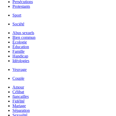
Persécutions
Protestants
Sport
Société
Abus sexuels
Bien commun
Écologie
Éducation
Famille
Handicap
Idéologies
Veuvage
Couple
Amour
Célibat
fiancailles
Fidélité
Mariage
Séparation
Sexualité