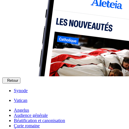
Retour
Synode
Vatican
Angelus
Audience générale
Béatification et canonisation
Curie romaine