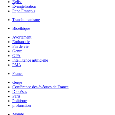
Église
Évangélisation
Pape François
Transhumanisme
Bioéthique
Avortement
Euthanasie
Fin de vie
Genre
GPA
Intelligence artificielle
PMA
France
clerge
Conférence des évêques de France
Diocèses
Paris
Politique
profanation
Monde