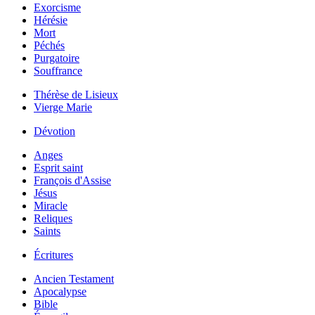
Exorcisme
Hérésie
Mort
Péchés
Purgatoire
Souffrance
Thérèse de Lisieux
Vierge Marie
Dévotion
Anges
Esprit saint
François d'Assise
Jésus
Miracle
Reliques
Saints
Écritures
Ancien Testament
Apocalypse
Bible