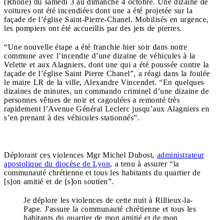
(Rhône) du samedi 3 au dimanche 4 octobre. Une dizaine de
voitures ont été incendiées dont une a été projetée sur la
façade de l’église Saint-Pierre-Chanel. Mobilisés en urgence,
les pompiers ont été accueillis par des jets de pierres.
“Une nouvelle étape a été franchie hier soir dans notre
commune avec l’incendie d’une dizaine de véhicules à la
Velette et aux Alagniers, dont une qui a été poussée contre la
façade de l’église Saint Pierre Chanel”, a réagi dans la foulée
le maire LR de la ville, Alexandre Vincendet. “En quelques
dizaines de minutes, un commando criminel d’une dizaine de
personnes vêtues de noir et cagoulées a remonté très
rapidement l’Avenue Général Leclerc jusqu’aux Alagniers en
s’en prenant à des véhicules stationnés”.
Déplorant ces violences Mgr Michel Dubost,
administrateur
apostolique du diocèse de Lyon
, a tenu à assurer “la
communauté chrétienne et tous les habitants du quartier de
[s]on amitié et de [s]on soutien”.
Je déplore les violences de cette nuit à Rillieux-la-
Pape. J'assure la communauté chrétienne et tous les
habitants du quartier de mon amitié et de mon