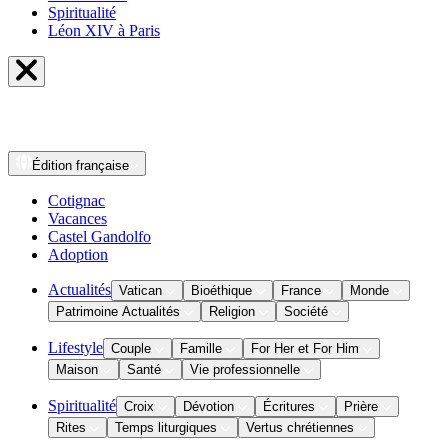
Spiritualité
Léon XIV à Paris
Édition
française
Cotignac
Vacances
Castel Gandolfo
Adoption
Actualités
Vatican
Bioéthique
France
Monde
Patrimoine Actualités
Religion
Société
Lifestyle
Couple
Famille
For Her et For Him
Maison
Santé
Vie professionnelle
Spiritualité
Croix
Dévotion
Écritures
Prière
Rites
Temps liturgiques
Vertus chrétiennes