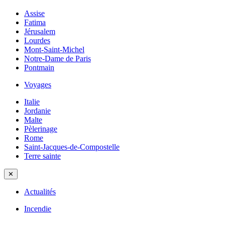
Assise
Fatima
Jérusalem
Lourdes
Mont-Saint-Michel
Notre-Dame de Paris
Pontmain
Voyages
Italie
Jordanie
Malte
Pèlerinage
Rome
Saint-Jacques-de-Compostelle
Terre sainte
✕
Actualités
Incendie