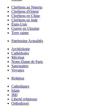
Chrétiens au Nigeria
Chrétiens d'Orient
Chrétiens en Chine
Chrétiens en Inde
États-Unis
Guerre en Ukraine
Terre sainte
Patrimoine Actualités
Archéologie
Cathédrales
Mécénat
Notre-Dame de Paris
Sanctuaires
Voyages
Religion
Catholiques
Islam
JMJ
Liberté religieuse
Orthodoxes