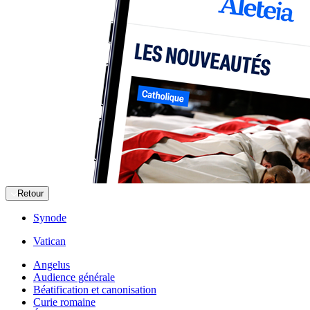
Retour
Synode
Vatican
Angelus
Audience générale
Béatification et canonisation
Curie romaine