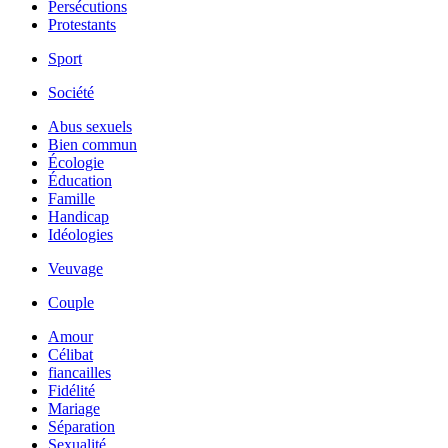
Persécutions
Protestants
Sport
Société
Abus sexuels
Bien commun
Écologie
Éducation
Famille
Handicap
Idéologies
Veuvage
Couple
Amour
Célibat
fiancailles
Fidélité
Mariage
Séparation
Sexualité