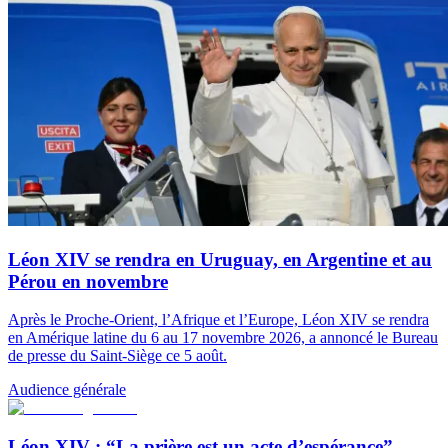
Léon XIV se rendra en Uruguay, en Argentine et au
Pérou en novembre
Après le Proche-Orient, l’Afrique et l’Europe, Léon XIV se rendra
en Amérique latine du 6 au 17 novembre 2026, a annoncé le Bureau
de presse du Saint-Siège ce 5 août.
Audience générale
Léon XIV : “La prière est un acte d’espérance”