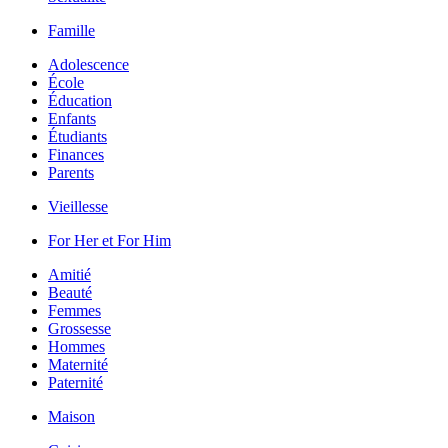
Famille
Adolescence
École
Éducation
Enfants
Étudiants
Finances
Parents
Vieillesse
For Her et For Him
Amitié
Beauté
Femmes
Grossesse
Hommes
Maternité
Paternité
Maison