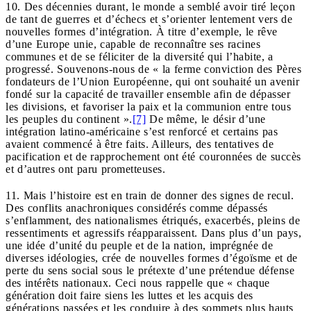
10. Des décennies durant, le monde a semblé avoir tiré leçon
de tant de guerres et d’échecs et s’orienter lentement vers de
nouvelles formes d’intégration. À titre d’exemple, le rêve
d’une Europe unie, capable de reconnaître ses racines
communes et de se féliciter de la diversité qui l’habite, a
progressé. Souvenons-nous de « la ferme conviction des Pères
fondateurs de l’Union Européenne, qui ont souhaité un avenir
fondé sur la capacité de travailler ensemble afin de dépasser
les divisions, et favoriser la paix et la communion entre tous
les peuples du continent ».
[7]
De même, le désir d’une
intégration latino-américaine s’est renforcé et certains pas
avaient commencé à être faits. Ailleurs, des tentatives de
pacification et de rapprochement ont été couronnées de succès
et d’autres ont paru prometteuses.
11. Mais l’histoire est en train de donner des signes de recul.
Des conflits anachroniques considérés comme dépassés
s’enflamment, des nationalismes étriqués, exacerbés, pleins de
ressentiments et agressifs réapparaissent. Dans plus d’un pays,
une idée d’unité du peuple et de la nation, imprégnée de
diverses idéologies, crée de nouvelles formes d’égoïsme et de
perte du sens social sous le prétexte d’une prétendue défense
des intérêts nationaux. Ceci nous rappelle que « chaque
génération doit faire siens les luttes et les acquis des
générations passées et les conduire à des sommets plus hauts