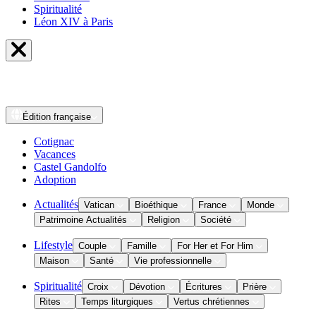
Spiritualité
Léon XIV à Paris
Édition
française
Cotignac
Vacances
Castel Gandolfo
Adoption
Actualités
Vatican
Bioéthique
France
Monde
Patrimoine Actualités
Religion
Société
Lifestyle
Couple
Famille
For Her et For Him
Maison
Santé
Vie professionnelle
Spiritualité
Croix
Dévotion
Écritures
Prière
Rites
Temps liturgiques
Vertus chrétiennes