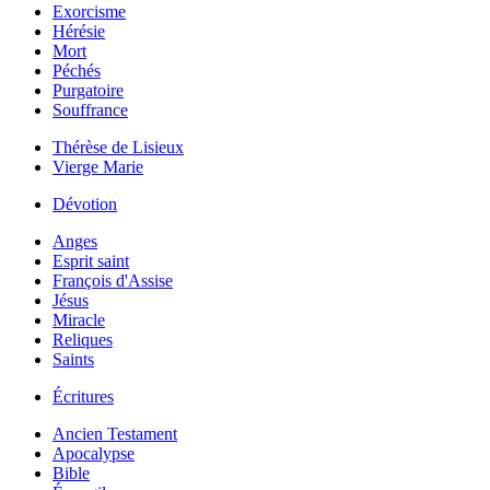
Exorcisme
Hérésie
Mort
Péchés
Purgatoire
Souffrance
Thérèse de Lisieux
Vierge Marie
Dévotion
Anges
Esprit saint
François d'Assise
Jésus
Miracle
Reliques
Saints
Écritures
Ancien Testament
Apocalypse
Bible