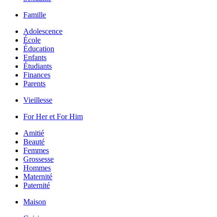
Famille
Adolescence
École
Éducation
Enfants
Étudiants
Finances
Parents
Vieillesse
For Her et For Him
Amitié
Beauté
Femmes
Grossesse
Hommes
Maternité
Paternité
Maison