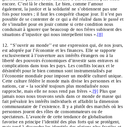
encore. C’est là le chemin. Le bien, comme l’amour
également, la justice et la solidarité ne s’obtiennent pas une
fois pour toutes ; il faut les conquérir chaque jour. Il n’est pas
possible de se contenter de ce qui a été réalisé dans le passé et
de s’installer pour en jouir comme si cette condition nous
conduisait à ignorer que beaucoup de nos frères subissent des
situations d’injustice qui nous interpellent tous ».
[8]
12. ‘‘S’ouvrir au monde’’ est une expression qui, de nos jours,
est adoptée par l’économie et les finances. Elle se rapporte
exclusivement à l’ouverture aux intérêts étrangers ou à la
liberté des pouvoirs économiques d’investir sans entraves ni
complications dans tous les pays. Les conflits locaux et le
désintérêt pour le bien commun sont instrumentalisés par
l’économie mondiale pour imposer un modèle culturel unique.
Cette culture fédère le monde mais divise les personnes et les
nations, car « la société toujours plus mondialisée nous
rapproche, mais elle ne nous rend pas frères ».
[9]
Plus que
jamais nous nous trouvons seuls dans ce monde de masse qui
fait prévaloir les intérêts individuels et affaiblit la dimension
communautaire de l’existence. Il y a plutôt des marchés où les
personnes jouent des rôles de consommateurs ou de
spectateurs. L’avancée de cette tendance de globalisation
favorise en principe l’identité des plus forts qui se protègent,
mais tend à dissoudre les identités des régions plus fragiles et