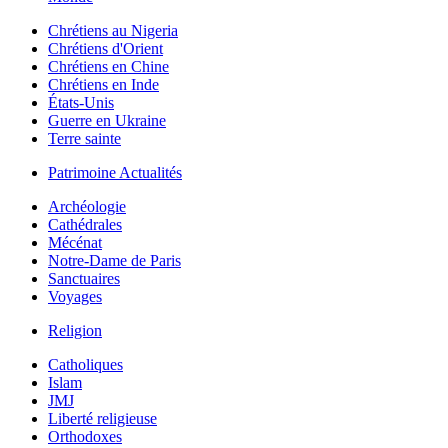
Chrétiens au Nigeria
Chrétiens d'Orient
Chrétiens en Chine
Chrétiens en Inde
États-Unis
Guerre en Ukraine
Terre sainte
Patrimoine Actualités
Archéologie
Cathédrales
Mécénat
Notre-Dame de Paris
Sanctuaires
Voyages
Religion
Catholiques
Islam
JMJ
Liberté religieuse
Orthodoxes