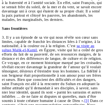
à la fraternité et à l’amitié sociale. En effet, saint François, qui
se sentait frère du soleil, de la mer et du vent, se savait encore
davantage uni à ceux qui étaient de sa propre chair. Il a semé
la paix partout et côtoyé les pauvres, les abandonnés, les
malades, les marginalisés, les derniers.
Sans frontières
3. Il y a un épisode de sa vie qui nous révèle son cœur sans
limites, capable de franchir les distances liées à l’origine, à la
nationalité, à la couleur ou à la religion. C’est
sa visite au
sultan Malik-el-Kamil
, en Égypte, visite qui lui a coûté de gros
efforts du fait de sa pauvreté, de ses ressources maigres, de la
distance et des différences de langue, de culture et de religion.
Ce voyage, en ce moment historique marqué par les croisades,
révélait encore davantage la grandeur de l’amour qu’il voulait
témoigner, désireux d’étreindre tous les hommes. La fidélité à
son Seigneur était proportionnelle à son amour pour ses frères
et sœurs. Bien que conscient des difficultés et des dangers,
saint François est allé à la rencontre du Sultan en adoptant la
même attitude qu’il demandait à ses disciples, à savoir, sans
nier leur identité, quand ils sont « parmi les sarrasins et autres
infidèles … de ne faire ni disputes ni querelles, mais d’être
soumis à toute créature humaine à cause de Dieu ».
[3]
Dans ce
contexte, c’était une recommandation extraordinaire. Nous