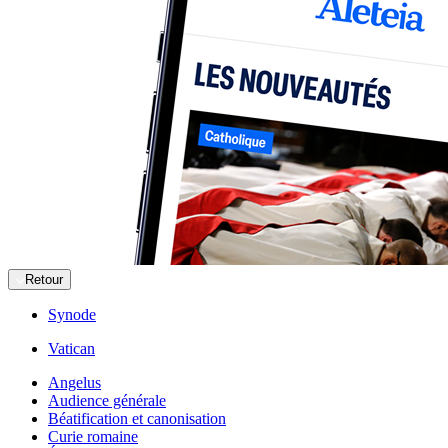
Retour
Synode
Vatican
Angelus
Audience générale
Béatification et canonisation
Curie romaine