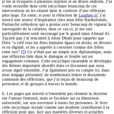
je les ai évoquées à plusieurs reprises et en divers endroits. J’ai
voulu recueillir dans cette encyclique beaucoup de ces
interventions en les situant dans le contexte d’une réflexion
plus large. En outre, si pour la rédaction de
Laudato si´
j’ai
trouvé une source d’inspiration chez mon frère Bartholomée,
Patriarche orthodoxe qui a promu avec beaucoup de vigueur la
sauvegarde de la création, dans ce cas-ci, je me suis
particulièrement senti encouragé par le grand iman Ahmad Al-
Tayyeb que j’ai rencontré à Abou Dhabi pour rappeler que
Dieu “a créé tous les êtres humains égaux en droits, en devoirs
et en dignité, et les a appelés à coexister comme des frères
entre eux”.
[5]
Ce n’était pas un simple acte diplomatique, mais
une réflexion faite dans le dialogue et fondée sur un
engagement commun. Cette encyclique rassemble et développe
des thèmes importants abordés dans ce document que nous
avons signé ensemble. J’ai également pris en compte ici, dans
mon langage personnel, de nombreuses lettres et documents
contenant des réflexions, que j’ai reçus de beaucoup de
personnes et de groupes à travers le monde.
6. Les pages qui suivent n’entendent pas résumer la doctrine
sur l’amour fraternel, mais se focaliser sur sa dimension
universelle, sur son ouverture à toutes les personnes. Je livre
cette encyclique sociale comme une modeste contribution à la
réflexion pour que, face aux manières diverses et actuelles