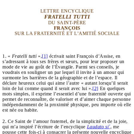
LETTRE ENCYCLIQUE
FRATELLI TUTTI
DU SAINT-PÈRE
FRANÇOIS
SUR LA FRATERNITÉ ET L’AMITIÉ SOCIALE
1. «
Fratelli tutti
»,
[1]
écrivait saint François d’Assise, en
s’adressant à tous ses frères et sœurs, pour leur proposer un
mode de vie au goût de l’Évangile. Parmi ses conseils, je
voudrais en souligner un par lequel il invite à un amour qui
surmonte les barrières de la géographie et de l’espace. Il
déclare heureux celui qui aime l’autre « autant lorsqu’il serait
loin de lui comme quand il serait avec lui ».
[2]
En quelques
mots simples, il exprime l’essentiel d’une fraternité ouverte qui
permet de reconnaître, de valoriser et d’aimer chaque personne
indépendamment de la proximité physique, peu importe où elle
est née ou habite.
2. Ce Saint de l’amour fraternel, de la simplicité et de la joie,
qui m’a inspiré l’écriture de l’encyclique
Laudato si´
,
me
pousse cette fois-ci à consacrer la présente nouvelle encyclique