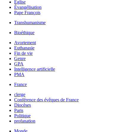
Église
Évangélisation
Pape François
Transhumanisme
Bioéthique
Avortement
Euthanasie
Fin de vie
Genre
GPA
Intelligence artificielle
PMA
France
clerge
Conférence des évêques de France
Diocèses
Paris
Politique
profanation
Monde