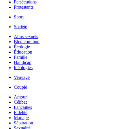
Persécutions
Protestants
Sport
Société
Abus sexuels
Bien commun
Écologie
Éducation
Famille
Handicap
Idéologies
Veuvage
Couple
Amour
Célibat
fiancailles
Fidélité
Mariage
Séparation
Sexualité