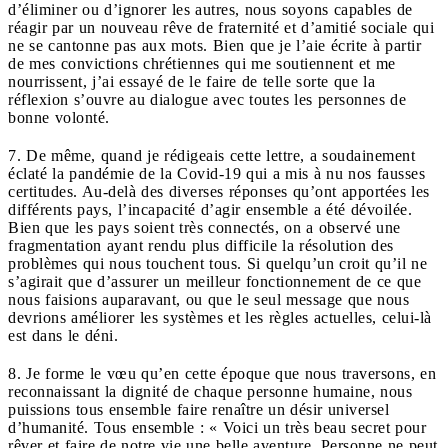
d’éliminer ou d’ignorer les autres, nous soyons capables de
réagir par un nouveau rêve de fraternité et d’amitié sociale qui
ne se cantonne pas aux mots. Bien que je l’aie écrite à partir
de mes convictions chrétiennes qui me soutiennent et me
nourrissent, j’ai essayé de le faire de telle sorte que la
réflexion s’ouvre au dialogue avec toutes les personnes de
bonne volonté.
7. De même, quand je rédigeais cette lettre, a soudainement
éclaté la pandémie de la Covid-19 qui a mis à nu nos fausses
certitudes. Au-delà des diverses réponses qu’ont apportées les
différents pays, l’incapacité d’agir ensemble a été dévoilée.
Bien que les pays soient très connectés, on a observé une
fragmentation ayant rendu plus difficile la résolution des
problèmes qui nous touchent tous. Si quelqu’un croit qu’il ne
s’agirait que d’assurer un meilleur fonctionnement de ce que
nous faisions auparavant, ou que le seul message que nous
devrions améliorer les systèmes et les règles actuelles, celui-là
est dans le déni.
8. Je forme le vœu qu’en cette époque que nous traversons, en
reconnaissant la dignité de chaque personne humaine, nous
puissions tous ensemble faire renaître un désir universel
d’humanité. Tous ensemble : « Voici un très beau secret pour
rêver et faire de notre vie une belle aventure. Personne ne peut