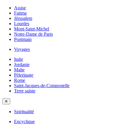
Assise
Fatima
Jérusalem
Lourdes
Mont-Saint-Michel
Notre-Dame de Paris
Pontmain
Voyages
Italie
Jordanie
Malte
Pèlerinage
Rome
Saint-Jacques-de-Compostelle
Terre sainte
✕
Spiritualité
Encyclique