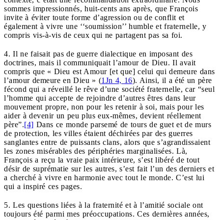
sommes impressionnés, huit-cents ans après, que François
invite à éviter toute forme d’agression ou de conflit et
également à vivre une ‘‘soumission’’ humble et fraternelle, y
compris vis-à-vis de ceux qui ne partagent pas sa foi.
4. Il ne faisait pas de guerre dialectique en imposant des
doctrines, mais il communiquait l’amour de Dieu. Il avait
compris que « Dieu est Amour [et que] celui qui demeure dans
l’amour demeure en Dieu » (
1Jn 4, 16
). Ainsi, il a été un père
fécond qui a réveillé le rêve d’une société fraternelle, car “seul
l’homme qui accepte de rejoindre d’autres êtres dans leur
mouvement propre, non pour les retenir à soi, mais pour les
aider à devenir un peu plus eux-mêmes, devient réellement
père”.
[4]
Dans ce monde parsemé de tours de guet et de murs
de protection, les villes étaient déchirées par des guerres
sanglantes entre de puissants clans, alors que s’agrandissaient
les zones misérables des périphéries marginalisées. Là,
François a reçu la vraie paix intérieure, s’est libéré de tout
désir de suprématie sur les autres, s’est fait l’un des derniers et
a cherché à vivre en harmonie avec tout le monde. C’est lui
qui a inspiré ces pages.
5. Les questions liées à la fraternité et à l’amitié sociale ont
toujours été parmi mes préoccupations. Ces dernières années,