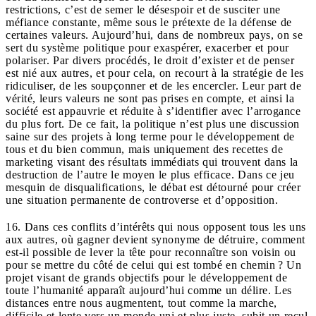
restrictions, c’est de semer le désespoir et de susciter une
méfiance constante, même sous le prétexte de la défense de
certaines valeurs. Aujourd’hui, dans de nombreux pays, on se
sert du système politique pour exaspérer, exacerber et pour
polariser. Par divers procédés, le droit d’exister et de penser
est nié aux autres, et pour cela, on recourt à la stratégie de les
ridiculiser, de les soupçonner et de les encercler. Leur part de
vérité, leurs valeurs ne sont pas prises en compte, et ainsi la
société est appauvrie et réduite à s’identifier avec l’arrogance
du plus fort. De ce fait, la politique n’est plus une discussion
saine sur des projets à long terme pour le développement de
tous et du bien commun, mais uniquement des recettes de
marketing visant des résultats immédiats qui trouvent dans la
destruction de l’autre le moyen le plus efficace. Dans ce jeu
mesquin de disqualifications, le débat est détourné pour créer
une situation permanente de controverse et d’opposition.
16. Dans ces conflits d’intérêts qui nous opposent tous les uns
aux autres, où gagner devient synonyme de détruire, comment
est-il possible de lever la tête pour reconnaître son voisin ou
pour se mettre du côté de celui qui est tombé en chemin ? Un
projet visant de grands objectifs pour le développement de
toute l’humanité apparaît aujourd’hui comme un délire. Les
distances entre nous augmentent, tout comme la marche,
difficile et lente vers un monde uni et plus juste, subit un recul