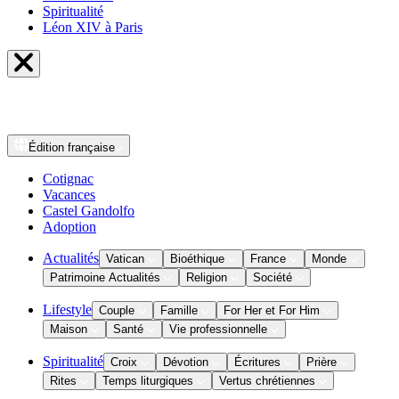
Spiritualité
Léon XIV à Paris
Édition
française
Cotignac
Vacances
Castel Gandolfo
Adoption
Actualités
Vatican
Bioéthique
France
Monde
Patrimoine Actualités
Religion
Société
Lifestyle
Couple
Famille
For Her et For Him
Maison
Santé
Vie professionnelle
Spiritualité
Croix
Dévotion
Écritures
Prière
Rites
Temps liturgiques
Vertus chrétiennes