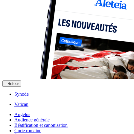
Retour
Synode
Vatican
Angelus
Audience générale
Béatification et canonisation
Curie romaine