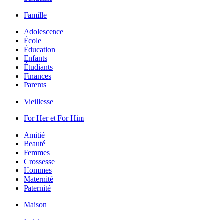
Famille
Adolescence
École
Éducation
Enfants
Étudiants
Finances
Parents
Vieillesse
For Her et For Him
Amitié
Beauté
Femmes
Grossesse
Hommes
Maternité
Paternité
Maison