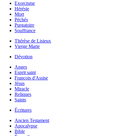
Exorcisme
Hérésie
Mort
Péchés
Purgatoire
Souffrance
Thérèse de Lisieux
Vierge Marie
Dévotion
Anges
Esprit saint
François d'Assise
Jésus
Miracle
Reliques
Saints
Écritures
Ancien Testament
Apocalypse
Bible