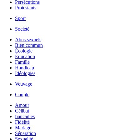
Persécutions
Protestants
Sport
Société
Abus sexuels
Bien commun
Écologie
Éducation
Famille
Handicap
Idéologies
Veuvage
Couple
Amour
Célibat
fiancailles
Fidélité
Mariage
Séparation
Sexualité