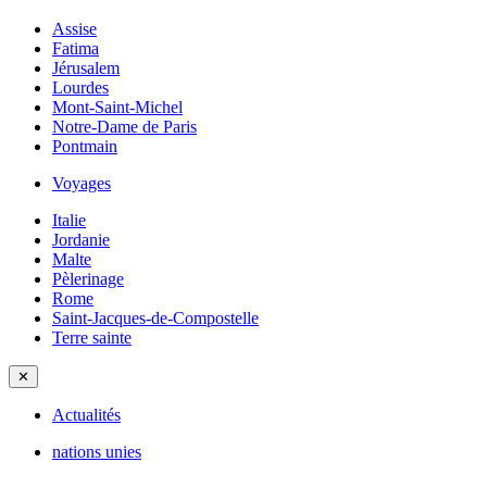
Assise
Fatima
Jérusalem
Lourdes
Mont-Saint-Michel
Notre-Dame de Paris
Pontmain
Voyages
Italie
Jordanie
Malte
Pèlerinage
Rome
Saint-Jacques-de-Compostelle
Terre sainte
✕
Actualités
nations unies