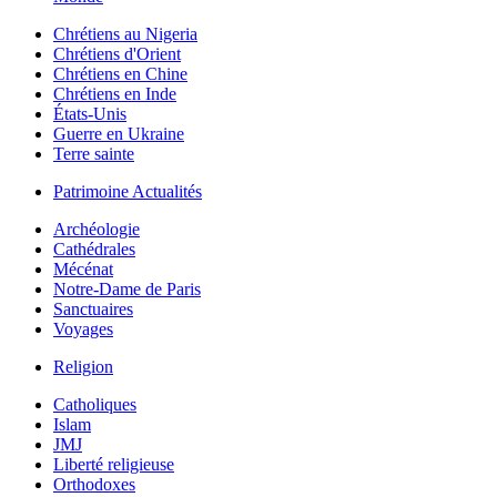
Chrétiens au Nigeria
Chrétiens d'Orient
Chrétiens en Chine
Chrétiens en Inde
États-Unis
Guerre en Ukraine
Terre sainte
Patrimoine Actualités
Archéologie
Cathédrales
Mécénat
Notre-Dame de Paris
Sanctuaires
Voyages
Religion
Catholiques
Islam
JMJ
Liberté religieuse
Orthodoxes