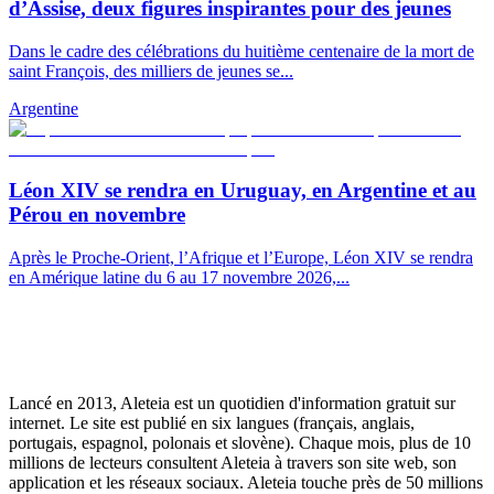
d’Assise, deux figures inspirantes pour des jeunes
Dans le cadre des célébrations du huitième centenaire de la mort de
saint François, des milliers de jeunes se...
Argentine
Léon XIV se rendra en Uruguay, en Argentine et au
Pérou en novembre
Après le Proche-Orient, l’Afrique et l’Europe, Léon XIV se rendra
en Amérique latine du 6 au 17 novembre 2026,...
Lancé en 2013, Aleteia est un quotidien d'information gratuit sur
internet. Le site est publié en six langues (français, anglais,
portugais, espagnol, polonais et slovène). Chaque mois, plus de 10
millions de lecteurs consultent Aleteia à travers son site web, son
application et les réseaux sociaux. Aleteia touche près de 50 millions