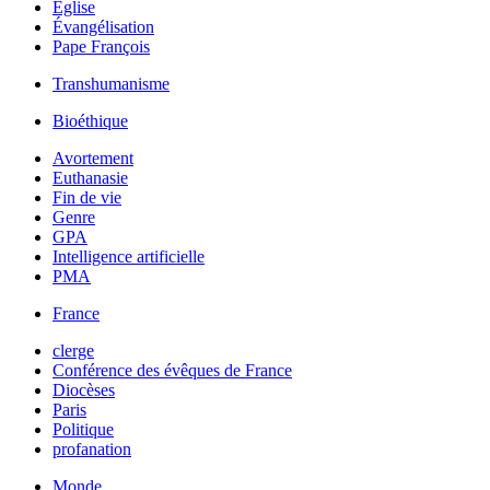
Église
Évangélisation
Pape François
Transhumanisme
Bioéthique
Avortement
Euthanasie
Fin de vie
Genre
GPA
Intelligence artificielle
PMA
France
clerge
Conférence des évêques de France
Diocèses
Paris
Politique
profanation
Monde