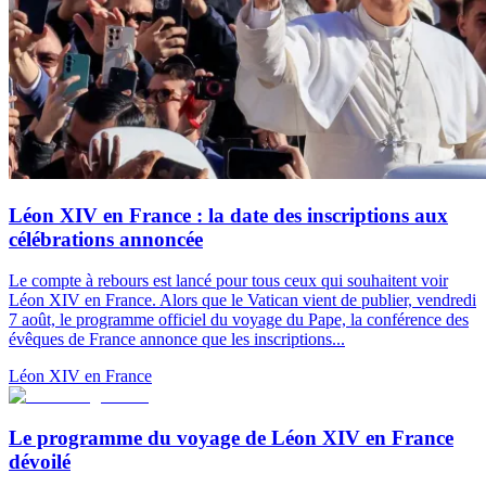
Léon XIV en France : la date des inscriptions aux
célébrations annoncée
Le compte à rebours est lancé pour tous ceux qui souhaitent voir
Léon XIV en France. Alors que le Vatican vient de publier, vendredi
7 août, le programme officiel du voyage du Pape, la conférence des
évêques de France annonce que les inscriptions...
Léon XIV en France
Le programme du voyage de Léon XIV en France
dévoilé