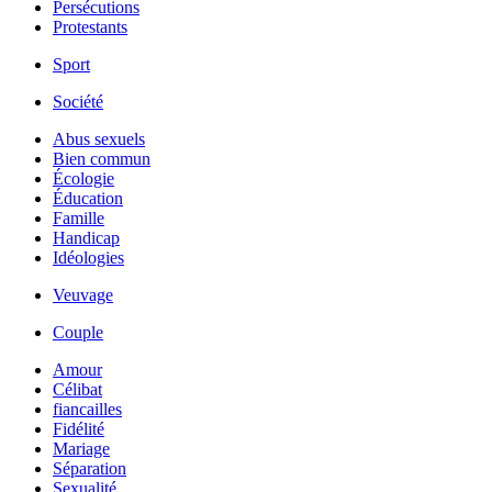
Persécutions
Protestants
Sport
Société
Abus sexuels
Bien commun
Écologie
Éducation
Famille
Handicap
Idéologies
Veuvage
Couple
Amour
Célibat
fiancailles
Fidélité
Mariage
Séparation
Sexualité