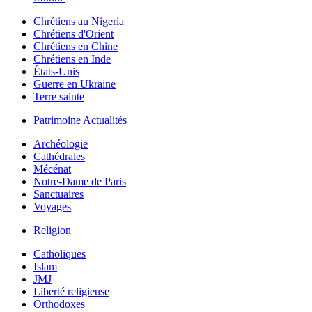
Chrétiens au Nigeria
Chrétiens d'Orient
Chrétiens en Chine
Chrétiens en Inde
États-Unis
Guerre en Ukraine
Terre sainte
Patrimoine Actualités
Archéologie
Cathédrales
Mécénat
Notre-Dame de Paris
Sanctuaires
Voyages
Religion
Catholiques
Islam
JMJ
Liberté religieuse
Orthodoxes