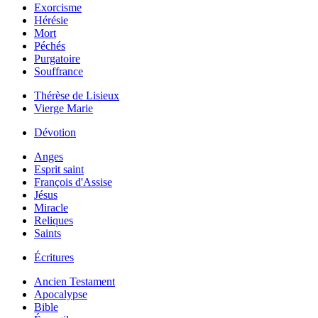
Exorcisme
Hérésie
Mort
Péchés
Purgatoire
Souffrance
Thérèse de Lisieux
Vierge Marie
Dévotion
Anges
Esprit saint
François d'Assise
Jésus
Miracle
Reliques
Saints
Écritures
Ancien Testament
Apocalypse
Bible