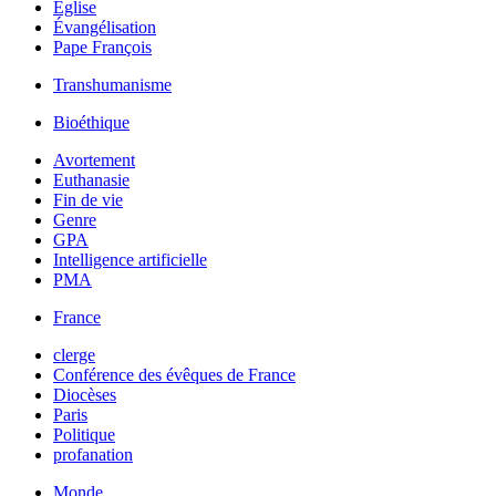
Église
Évangélisation
Pape François
Transhumanisme
Bioéthique
Avortement
Euthanasie
Fin de vie
Genre
GPA
Intelligence artificielle
PMA
France
clerge
Conférence des évêques de France
Diocèses
Paris
Politique
profanation
Monde