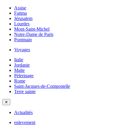
Assise
Fatima
Jérusalem
Lourdes
Mont-Saint-Michel
Notre-Dame de Paris
Pontmain
Voyages
Italie
Jordanie
Malte
Pèlerinage
Rome
Saint-Jacques-de-Compostelle
Terre sainte
✕
Actualités
enlevement