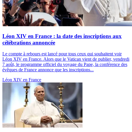
Léon XIV en France : la date des inscriptions aux
célébrations annoncée
Le compte à rebours est lancé pour tous ceux qui souhaitent voir
Léon XIV en France. Alors que le Vatican vient de publier, vendredi
7 août, le programme officiel du voyage du Pape, la conférence des
évêques de France annonce que les inscriptions...
Léon XIV en France