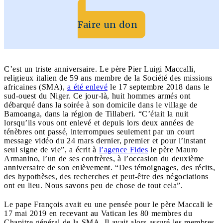
Faire un don
C’est un triste anniversaire. Le père Pier Luigi Maccalli,
religieux italien de 59 ans membre de la Société des missions
africaines (SMA),
a été enlevé
le 17 septembre 2018 dans le
sud-ouest du Niger. Ce jour-là, huit hommes armés ont
débarqué dans la soirée à son domicile dans le village de
Bamoanga, dans la région de Tillaberi. “C’était la nuit
lorsqu’ils vous ont enlevé et depuis lors deux années de
ténèbres ont passé, interrompues seulement par un court
message vidéo du 24 mars dernier, premier et pour l’instant
seul signe de vie”, a écrit à
l’agence Fides
le père Mauro
Armanino, l’un de ses confrères, à l’occasion du deuxième
anniversaire de son enlèvement. “Des témoignages, des récits,
des hypothèses, des recherches et peut-être des négociations
ont eu lieu. Nous savons peu de chose de tout cela”.
Le pape François avait eu une pensée pour le père Maccali le
17 mai 2019 en recevant au Vatican les 80 membres du
Chapitre général de la SMA. Il avait alors assuré les membres