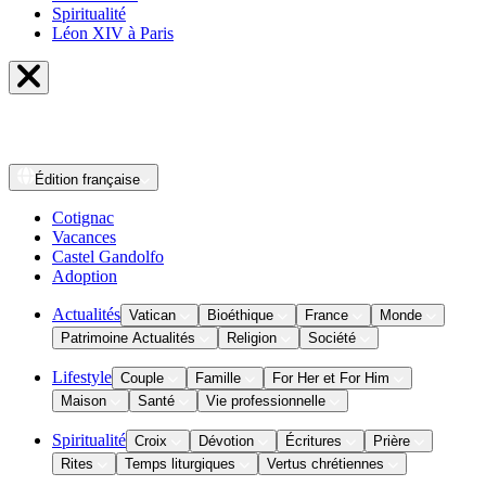
Spiritualité
Léon XIV à Paris
Édition
française
Cotignac
Vacances
Castel Gandolfo
Adoption
Actualités
Vatican
Bioéthique
France
Monde
Patrimoine Actualités
Religion
Société
Lifestyle
Couple
Famille
For Her et For Him
Maison
Santé
Vie professionnelle
Spiritualité
Croix
Dévotion
Écritures
Prière
Rites
Temps liturgiques
Vertus chrétiennes