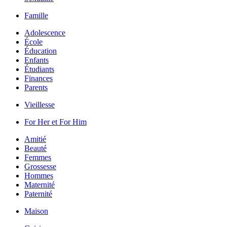
Famille
Adolescence
École
Éducation
Enfants
Étudiants
Finances
Parents
Vieillesse
For Her et For Him
Amitié
Beauté
Femmes
Grossesse
Hommes
Maternité
Paternité
Maison