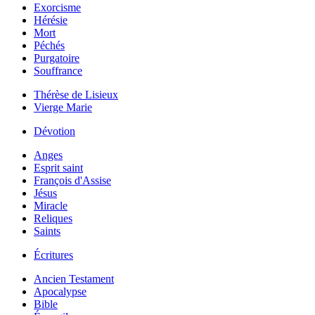
Exorcisme
Hérésie
Mort
Péchés
Purgatoire
Souffrance
Thérèse de Lisieux
Vierge Marie
Dévotion
Anges
Esprit saint
François d'Assise
Jésus
Miracle
Reliques
Saints
Écritures
Ancien Testament
Apocalypse
Bible