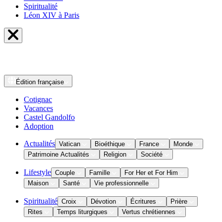
Spiritualité
Léon XIV à Paris
Édition
française
Cotignac
Vacances
Castel Gandolfo
Adoption
Actualités
Vatican
Bioéthique
France
Monde
Patrimoine Actualités
Religion
Société
Lifestyle
Couple
Famille
For Her et For Him
Maison
Santé
Vie professionnelle
Spiritualité
Croix
Dévotion
Écritures
Prière
Rites
Temps liturgiques
Vertus chrétiennes