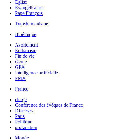
Église
Évangélisation
Pape François
Transhumanisme
Bioéthique
Avortement
Euthanasie
Fin de vie
Genre
GPA
Intelligence artificielle
PMA
France
clerge
Conférence des évêques de France
Diocèses
Paris
Politique
profanation
Monde