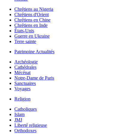
Chrétiens au Nigeria
Chrétiens d'Orient
Chrétiens en Chine
Chrétiens en Inde
États-Unis
Guerre en Ukraine
Terre sainte
Patrimoine Actualités
Archéologie
Cathédrales
Mécénat
Notre-Dame de Paris
Sanctuaires
Voyages
Religion
Catholiques
Islam
JMJ
Liberté religieuse
Orthodoxes