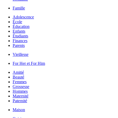
Famille
Adolescence
École
Éducation
Enfants
Étudiants
Finances
Parents
Vieillesse
For Her et For Him
Amitié
Beauté
Femmes
Grossesse
Hommes
Maternité
Paternité
Maison