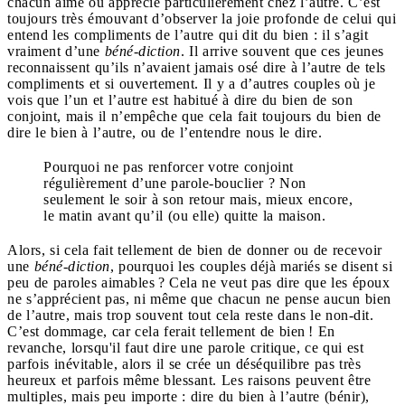
chacun aime ou apprécie particulièrement chez l’autre. C’est
toujours très émouvant d’observer la joie profonde de celui qui
entend les compliments de l’autre qui dit du bien : il s’agit
vraiment d’une
béné-diction
. Il arrive souvent que ces jeunes
reconnaissent qu’ils n’avaient jamais osé dire à l’autre de tels
compliments et si ouvertement. Il y a d’autres couples où je
vois que l’un et l’autre est habitué à dire du bien de son
conjoint, mais il n’empêche que cela fait toujours du bien de
dire le bien à l’autre, ou de l’entendre nous le dire.
Pourquoi ne pas renforcer votre conjoint
régulièrement d’une parole-bouclier ? Non
seulement le soir à son retour mais, mieux encore,
le matin avant qu’il (ou elle) quitte la maison.
Alors, si cela fait tellement de bien de donner ou de recevoir
une
béné-diction
, pourquoi les couples déjà mariés se disent si
peu de paroles aimables ? Cela ne veut pas dire que les époux
ne s’apprécient pas, ni même que chacun ne pense aucun bien
de l’autre, mais trop souvent tout cela reste dans le non-dit.
C’est dommage, car cela ferait tellement de bien ! En
revanche, lorsqu'il faut dire une parole critique, ce qui est
parfois inévitable, alors il se crée un déséquilibre pas très
heureux et parfois même blessant. Les raisons peuvent être
multiples, mais peu importe : dire du bien à l’autre (bénir),