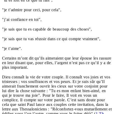
"tu es fort en ce que tu fais",
"je t’admire pour ceci, pour cela",
"j’ai confiance en toi",
"je sais que tu es capable de beaucoup des choses",
"je sais que tu vas réussir dans ce qui compte vraiment",
"je t’aime".
Certains m’ont dit qu’ils aimeraient que leur épouse les rassure
en leur disant que, pour elles, l’argent n’est pas ce qu’il y a de
plus important.
Dieu connaît la vie de votre couple. Il connaît vos joies et vos
tristesses ; vos souffrances et vos peurs. Et je suis sûr qu’Il
aimerait franchement ouvrir les cieux sur votre conjoint pour
lui dire la chose suivante : "Tu es mon enfant bien-aimé, en
qui je trouve ma joie". Pour le faire, Il voit en vous un
complice, Il compte sur votre parole. C’est sans doute pour
cela que saint Paul lance aux couples cette invitation, dans la
lettre aux Thessaloniciens : "Réconfortez-vous mutuellement et
édifiez-vous l’un l’autre, comme vous le faites déjà" (
1 Th