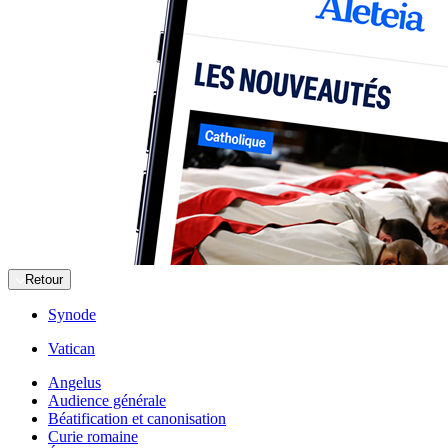
Retour
Synode
Vatican
Angelus
Audience générale
Béatification et canonisation
Curie romaine