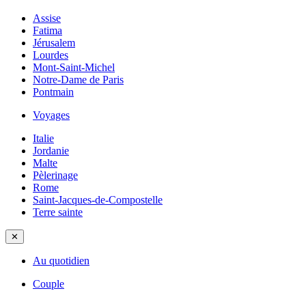
Assise
Fatima
Jérusalem
Lourdes
Mont-Saint-Michel
Notre-Dame de Paris
Pontmain
Voyages
Italie
Jordanie
Malte
Pèlerinage
Rome
Saint-Jacques-de-Compostelle
Terre sainte
✕
Au quotidien
Couple