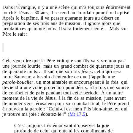
Dans l’Évangile, il y a une scène qui m’a toujours énormément
touché. Jésus a 30 ans, il se rend au Jourdain pour être baptisé.
Après le baptême, il va passer quarante jours au désert en
préparation de ses trois ans de mission. Il ignore alors que
pendant ces quarante jours, il sera fortement tenté… Mais son
Père le sait :
Cela veut dire que le Père voit que son fils va vivre non pas
une journée lourde, mais un grand combat de quarante jours et
de quarante nuits… Il sait que son fils Jésus, celui qui sera
notre Sauveur, a besoin d’entendre ce que j’appelle une
parole-bouclier
, un mot aimable et encourageant à la fois, qui
deviendra une vraie protection pour Jésus, à la fois une source
de confort et de paix pendant tout cette période. À un autre
moment de la vie de Jésus, à la fin de sa mission, juste avant
de monter vers Jérusalem pour son combat final, le Père prend
à nouveau la parole : "Celui-ci est mon Fils bien-aimé, en qui
je trouve ma joie : écoutez-le !" (
Mt 17,5
).
C’est toujours très émouvant d’observer la joie
profonde de celui qui entend les compliments de