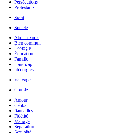
Persécutions
Protestants
Sport
Société
Abus sexuels
Bien commun
Écologie
Éducation
Famille
Handicap
Idéologies
Veuvage
Couple
Amour
Célibat
fiancailles
Fidélité
Mariage
Séparation
Sexualité