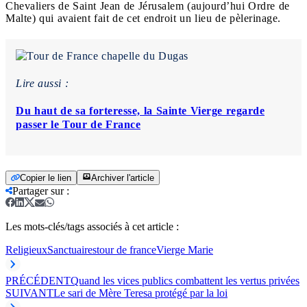
Chevaliers de Saint Jean de Jérusalem (aujourd’hui Ordre de
Malte) qui avaient fait de cet endroit un lieu de pèlerinage.
Lire aussi :
Du haut de sa forteresse, la Sainte Vierge regarde
passer le Tour de France
Copier le lien
Archiver l'article
Partager sur
:
Les mots-clés/tags associés à cet article :
Religieux
Sanctuaires
tour de france
Vierge Marie
PRÉCÉDENT
Quand les vices publics combattent les vertus privées
SUIVANT
Le sari de Mère Teresa protégé par la loi