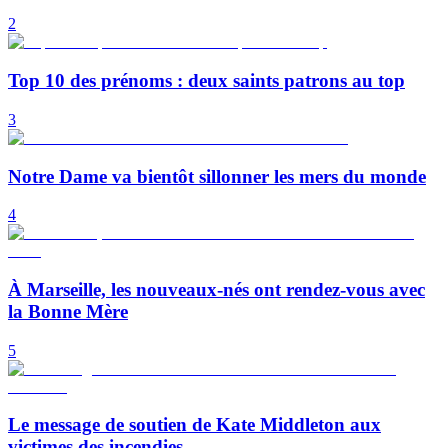
2
Top 10 des prénoms : deux saints patrons au top
3
Notre Dame va bientôt sillonner les mers du monde
4
À Marseille, les nouveaux-nés ont rendez-vous avec
la Bonne Mère
5
Le message de soutien de Kate Middleton aux
victimes des incendies