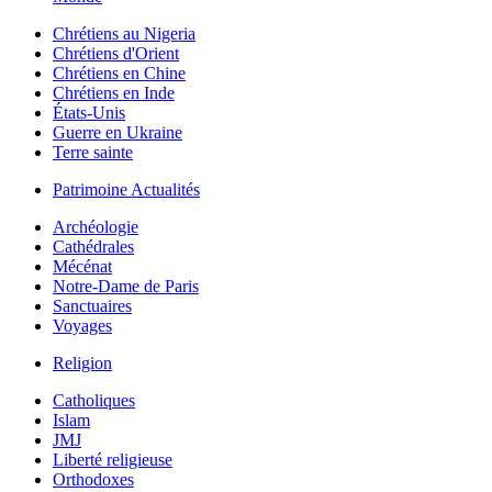
Chrétiens au Nigeria
Chrétiens d'Orient
Chrétiens en Chine
Chrétiens en Inde
États-Unis
Guerre en Ukraine
Terre sainte
Patrimoine Actualités
Archéologie
Cathédrales
Mécénat
Notre-Dame de Paris
Sanctuaires
Voyages
Religion
Catholiques
Islam
JMJ
Liberté religieuse
Orthodoxes