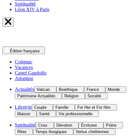
Spiritualité
Léon XIV à Paris
Édition
française
Cotignac
Vacances
Castel Gandolfo
Adoption
Actualités
Vatican
Bioéthique
France
Monde
Patrimoine Actualités
Religion
Société
Lifestyle
Couple
Famille
For Her et For Him
Maison
Santé
Vie professionnelle
Spiritualité
Croix
Dévotion
Écritures
Prière
Rites
Temps liturgiques
Vertus chrétiennes