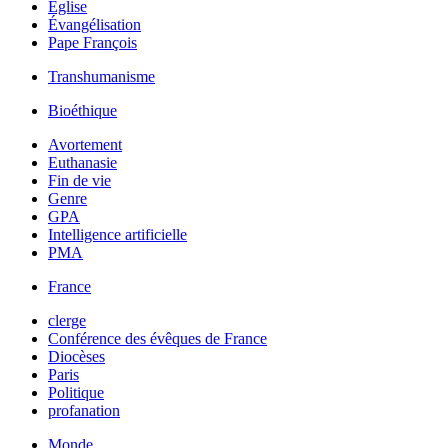
Église
Évangélisation
Pape François
Transhumanisme
Bioéthique
Avortement
Euthanasie
Fin de vie
Genre
GPA
Intelligence artificielle
PMA
France
clerge
Conférence des évêques de France
Diocèses
Paris
Politique
profanation
Monde