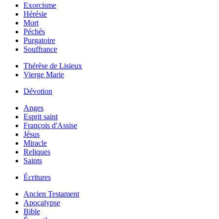
Exorcisme
Hérésie
Mort
Péchés
Purgatoire
Souffrance
Thérèse de Lisieux
Vierge Marie
Dévotion
Anges
Esprit saint
François d'Assise
Jésus
Miracle
Reliques
Saints
Écritures
Ancien Testament
Apocalypse
Bible