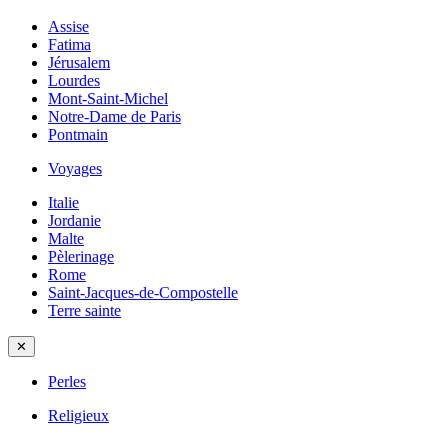
Assise
Fatima
Jérusalem
Lourdes
Mont-Saint-Michel
Notre-Dame de Paris
Pontmain
Voyages
Italie
Jordanie
Malte
Pèlerinage
Rome
Saint-Jacques-de-Compostelle
Terre sainte
✕
Perles
Religieux