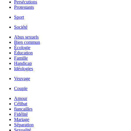
Persécutions
Protestants
Sport
Société
Abus sexuels
Bien commun
Écologie
Éducation
Famille
Handicap
Idéologies
Veuvage
Couple
Amour
Célibat
fiancailles
Fidélité
Mariage
Séparation
Sexualité