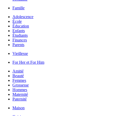
Famille
Adolescence
École
Éducation
Enfants
Étudiants
Finances
Parents
Vieillesse
For Her et For Him
Amitié
Beauté
Femmes
Grossesse
Hommes
Maternité
Paternité
Maison