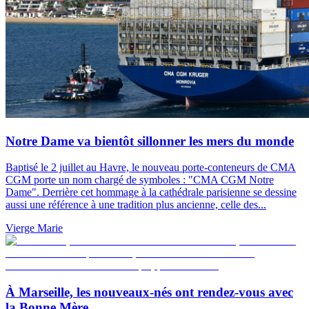
Notre Dame va bientôt sillonner les mers du monde
Baptisé le 2 juillet au Havre, le nouveau porte-conteneurs de CMA
CGM porte un nom chargé de symboles : "CMA CGM Notre
Dame". Derrière cet hommage à la cathédrale parisienne se dessine
aussi une référence à une tradition plus ancienne, celle des...
Vierge Marie
À Marseille, les nouveaux-nés ont rendez-vous avec
la Bonne Mère