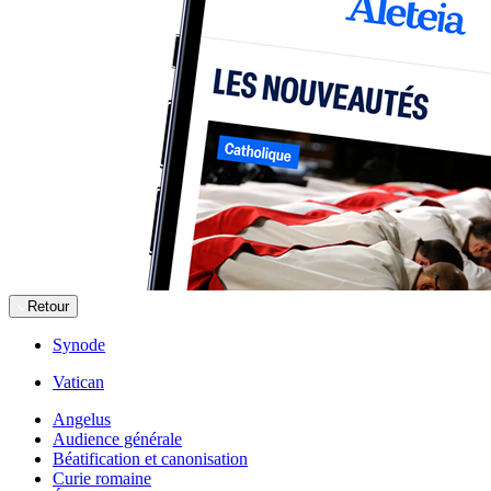
Retour
Synode
Vatican
Angelus
Audience générale
Béatification et canonisation
Curie romaine