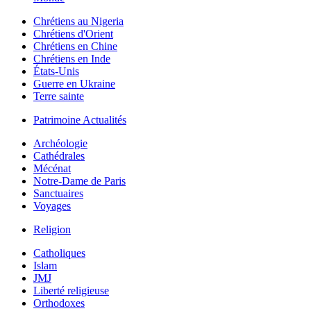
Chrétiens au Nigeria
Chrétiens d'Orient
Chrétiens en Chine
Chrétiens en Inde
États-Unis
Guerre en Ukraine
Terre sainte
Patrimoine Actualités
Archéologie
Cathédrales
Mécénat
Notre-Dame de Paris
Sanctuaires
Voyages
Religion
Catholiques
Islam
JMJ
Liberté religieuse
Orthodoxes