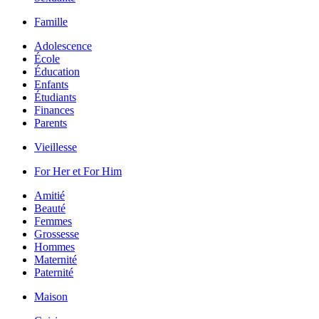
Famille
Adolescence
École
Éducation
Enfants
Étudiants
Finances
Parents
Vieillesse
For Her et For Him
Amitié
Beauté
Femmes
Grossesse
Hommes
Maternité
Paternité
Maison