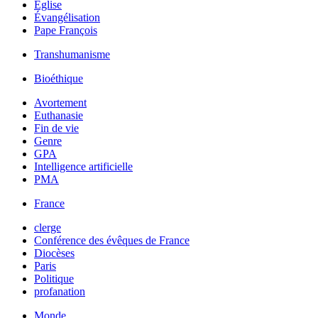
Église
Évangélisation
Pape François
Transhumanisme
Bioéthique
Avortement
Euthanasie
Fin de vie
Genre
GPA
Intelligence artificielle
PMA
France
clerge
Conférence des évêques de France
Diocèses
Paris
Politique
profanation
Monde