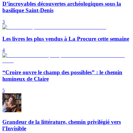
D’incroyables découvertes archéologiques sous la
basilique Saint-Denis
3
Les livres les plus vendus à La Procure cette semaine
4
“Croire ouvre le champ des possibles” : le chemin
lumineux de Claire
5
Grandeur de la littérature, chemin privilégié vers
l’Invisible