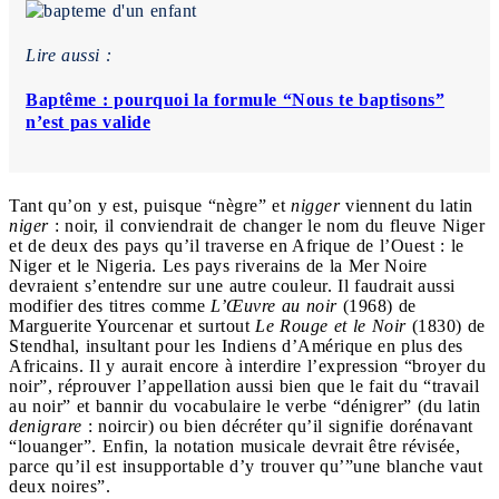
Lire aussi :
Baptême : pourquoi la formule “Nous te baptisons”
n’est pas valide
Tant qu’on y est, puisque “nègre” et
nigger
viennent du latin
niger
: noir, il conviendrait de changer le nom du fleuve Niger
et de deux des pays qu’il traverse en Afrique de l’Ouest : le
Niger et le Nigeria. Les pays riverains de la Mer Noire
devraient s’entendre sur une autre couleur. Il faudrait aussi
modifier des titres comme
L’Œuvre au noir
(1968) de
Marguerite Yourcenar et surtout
Le Rouge et le Noir
(1830) de
Stendhal, insultant pour les Indiens d’Amérique en plus des
Africains. Il y aurait encore à interdire l’expression “broyer du
noir”, réprouver l’appellation aussi bien que le fait du “travail
au noir” et bannir du vocabulaire le verbe “dénigrer” (du latin
denigrare
: noircir) ou bien décréter qu’il signifie dorénavant
“louanger”. Enfin, la notation musicale devrait être révisée,
parce qu’il est insupportable d’y trouver qu’”une blanche vaut
deux noires”.