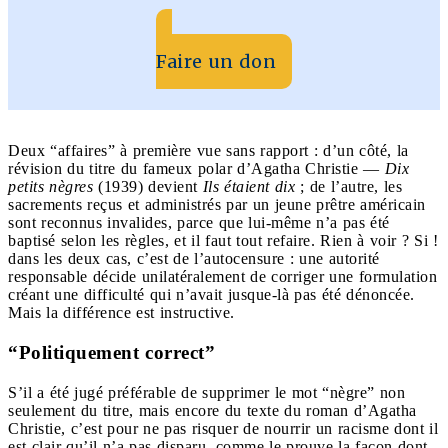
Faire un don
Deux “affaires” à première vue sans rapport : d’un côté, la
révision du titre du fameux polar d’Agatha Christie —
Dix
petits nègres
(1939) devient
Ils étaient dix
; de l’autre, les
sacrements reçus et administrés par un jeune prêtre américain
sont reconnus invalides, parce que lui-même n’a pas été
baptisé selon les règles, et il faut tout refaire. Rien à voir ? Si !
dans les deux cas, c’est de l’autocensure : une autorité
responsable décide unilatéralement de corriger une formulation
créant une difficulté qui n’avait jusque-là pas été dénoncée.
Mais la différence est instructive.
“Politiquement correct”
S’il a été jugé préférable de supprimer le mot “nègre” non
seulement du titre, mais encore du texte du roman d’Agatha
Christie, c’est pour ne pas risquer de nourrir un racisme dont il
est clair qu’il n’a pas disparu, comme le prouve la façon dont