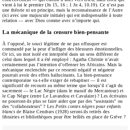
vient à lui le premier (Jn 15, 16 ; 1 Jn 4, 10.19). Ce n’est pas
une théorie ni un principe, mais la reconnaissance de l’Autre
(ici avec une majuscule initiale) qui est indispensable à toute
relation — avec Dieu comme avec n’importe qui.
La mécanique de la censure bien-pensante
À l’opposé, le souci légitime de ne pas offusquer est
commandé par la peur d’infliger des blessures émotionnelles.
Or ici, un mot isolé est interprété dans un sens différent de
celui dans lequel il a été employé : Agatha Christie n’avait
certainement pas l’intention d’offenser les Africains. Mais la
mécanique enclenchée par ce ressenti négatif et négateur
pourrait avoir des effets hallucinants. La bien-pensance
contemporaine va-t-elle exiger de rebaptiser — il est
significatif de recourir au même terme que lorsqu’il s’agit du
sacrement — le Lac Nègre (dans le massif du Mercantour) et
le Cap Nègre (entre Le Lavandou et Cavalaire) ? Les écrivains
ne pourront-ils plus se faire aider que par des “assistants” ou
des “collaborateurs” ? Les
Petits contes nègres pour enfants
blancs
de Blaise Cendrars (1928) seront-ils retirés des
librairies et bibliothèques pour être brûlés en place de Grève ?