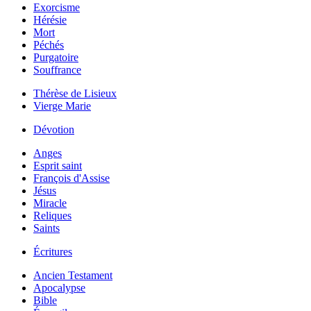
Exorcisme
Hérésie
Mort
Péchés
Purgatoire
Souffrance
Thérèse de Lisieux
Vierge Marie
Dévotion
Anges
Esprit saint
François d'Assise
Jésus
Miracle
Reliques
Saints
Écritures
Ancien Testament
Apocalypse
Bible