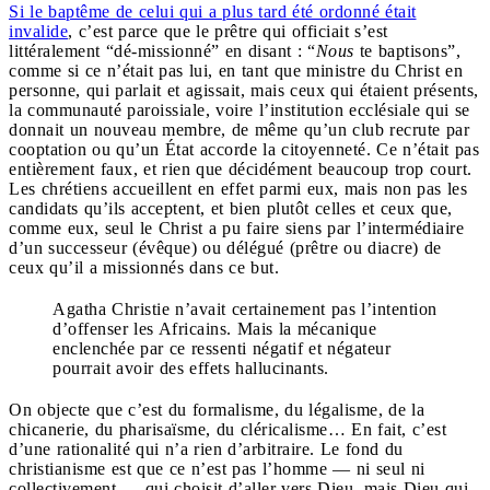
Si le baptême de celui qui a plus tard été ordonné était
invalide
, c’est parce que le prêtre qui officiait s’est
littéralement “dé-missionné” en disant : “
Nous
te baptisons”,
comme si ce n’était pas lui, en tant que ministre du Christ en
personne, qui parlait et agissait, mais ceux qui étaient présents,
la communauté paroissiale, voire l’institution ecclésiale qui se
donnait un nouveau membre, de même qu’un club recrute par
cooptation ou qu’un État accorde la citoyenneté. Ce n’était pas
entièrement faux, et rien que décidément beaucoup trop court.
Les chrétiens accueillent en effet parmi eux, mais non pas les
candidats qu’ils acceptent, et bien plutôt celles et ceux que,
comme eux, seul le Christ a pu faire siens par l’intermédiaire
d’un successeur (évêque) ou délégué (prêtre ou diacre) de
ceux qu’il a missionnés dans ce but.
Agatha Christie n’avait certainement pas l’intention
d’offenser les Africains. Mais la mécanique
enclenchée par ce ressenti négatif et négateur
pourrait avoir des effets hallucinants.
On objecte que c’est du formalisme, du légalisme, de la
chicanerie, du pharisaïsme, du cléricalisme… En fait, c’est
d’une rationalité qui n’a rien d’arbitraire. Le fond du
christianisme est que ce n’est pas l’homme — ni seul ni
collectivement — qui choisit d’aller vers Dieu, mais Dieu qui