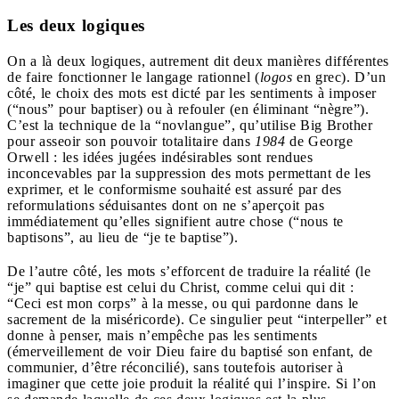
Les deux logiques
On a là deux logiques, autrement dit deux manières différentes
de faire fonctionner le langage rationnel (
logos
en grec). D’un
côté, le choix des mots est dicté par les sentiments à imposer
(“nous” pour baptiser) ou à refouler (en éliminant “nègre”).
C’est la technique de la “novlangue”, qu’utilise Big Brother
pour asseoir son pouvoir totalitaire dans
1984
de George
Orwell : les idées jugées indésirables sont rendues
inconcevables par la suppression des mots permettant de les
exprimer, et le conformisme souhaité est assuré par des
reformulations séduisantes dont on ne s’aperçoit pas
immédiatement qu’elles signifient autre chose (“nous te
baptisons”, au lieu de “je te baptise”).
De l’autre côté, les mots s’efforcent de traduire la réalité (le
“je” qui baptise est celui du Christ, comme celui qui dit :
“Ceci est mon corps” à la messe, ou qui pardonne dans le
sacrement de la miséricorde). Ce singulier peut “interpeller” et
donne à penser, mais n’empêche pas les sentiments
(émerveillement de voir Dieu faire du baptisé son enfant, de
communier, d’être réconcilié), sans toutefois autoriser à
imaginer que cette joie produit la réalité qui l’inspire. Si l’on