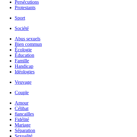
Persécutions
Protestants
Sport
Société
Abus sexuels
Bien commun
Écologie
Éducation
Famille
Handicap
Idéologies
Veuvage
Couple
Amour
Célibat
fiancailles
Fidélité
Mariage
Séparation
Sexualité