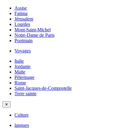
Assise
Fatima
Jérusalem
Lourdes
Mont-Saint-Michel
Notre-Dame de Paris
Pontmain
Voyages
Italie
Jordanie
Malte
Pèlerinage
Rome
Saint-Jacques-de-Compostelle
Terre sainte
✕
Culture
langues