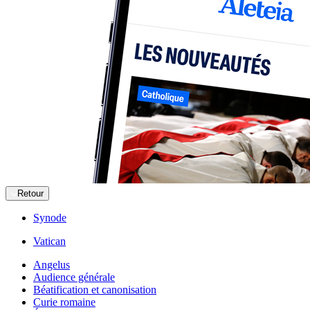
Retour
Synode
Vatican
Angelus
Audience générale
Béatification et canonisation
Curie romaine