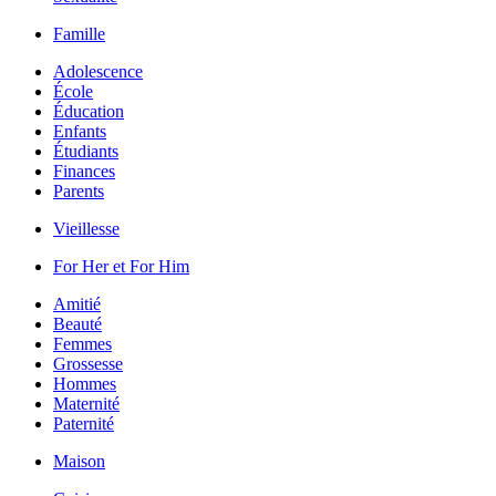
Famille
Adolescence
École
Éducation
Enfants
Étudiants
Finances
Parents
Vieillesse
For Her et For Him
Amitié
Beauté
Femmes
Grossesse
Hommes
Maternité
Paternité
Maison