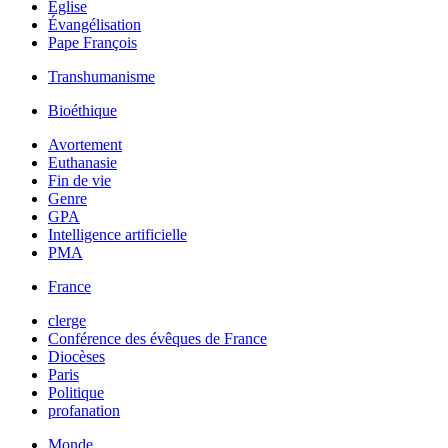
Église
Évangélisation
Pape François
Transhumanisme
Bioéthique
Avortement
Euthanasie
Fin de vie
Genre
GPA
Intelligence artificielle
PMA
France
clerge
Conférence des évêques de France
Diocèses
Paris
Politique
profanation
Monde