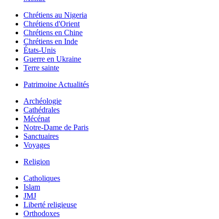
Chrétiens au Nigeria
Chrétiens d'Orient
Chrétiens en Chine
Chrétiens en Inde
États-Unis
Guerre en Ukraine
Terre sainte
Patrimoine Actualités
Archéologie
Cathédrales
Mécénat
Notre-Dame de Paris
Sanctuaires
Voyages
Religion
Catholiques
Islam
JMJ
Liberté religieuse
Orthodoxes