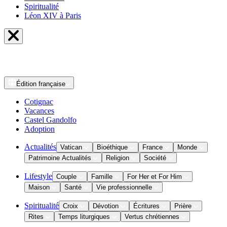
Spiritualité
Léon XIV à Paris
Édition
française
Cotignac
Vacances
Castel Gandolfo
Adoption
Actualités
Vatican
Bioéthique
France
Monde
Patrimoine Actualités
Religion
Société
Lifestyle
Couple
Famille
For Her et For Him
Maison
Santé
Vie professionnelle
Spiritualité
Croix
Dévotion
Écritures
Prière
Rites
Temps liturgiques
Vertus chrétiennes