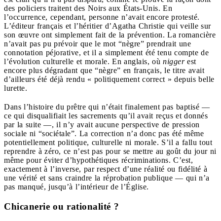
des policiers traitent des Noirs aux États-Unis. En
l’occurrence, cependant, personne n’avait encore protesté.
L’éditeur français et l’héritier d’Agatha Christie qui veille sur
son œuvre ont simplement fait de la prévention. La romancière
n’avait pas pu prévoir que le mot “nègre” prendrait une
connotation péjorative, et il a simplement été tenu compte de
l’évolution culturelle et morale. En anglais, où
nigger
est
encore plus dégradant que “nègre” en français, le titre avait
d’ailleurs été déjà rendu « politiquement correct » depuis belle
lurette.
Dans l’histoire du prêtre qui n’était finalement pas baptisé —
ce qui disqualifiait les sacrements qu’il avait reçus et donnés
par la suite —, il n’y avait aucune perspective de pression
sociale ni “sociétale”. La correction n’a donc pas été même
potentiellement politique, culturelle ni morale. S’il a fallu tout
reprendre à zéro, ce n’est pas pour se mettre au goût du jour ni
même pour éviter d’hypothétiques récriminations. C’est,
exactement à l’inverse, par respect d’une réalité ou fidélité à
une vérité et sans craindre la réprobation publique — qui n’a
pas manqué, jusqu’à l’intérieur de l’Église.
Chicanerie ou rationalité ?