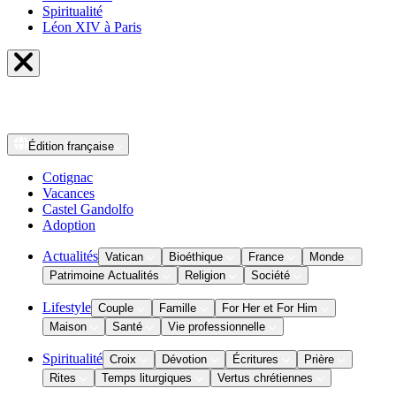
Spiritualité
Léon XIV à Paris
Édition
française
Cotignac
Vacances
Castel Gandolfo
Adoption
Actualités
Vatican
Bioéthique
France
Monde
Patrimoine Actualités
Religion
Société
Lifestyle
Couple
Famille
For Her et For Him
Maison
Santé
Vie professionnelle
Spiritualité
Croix
Dévotion
Écritures
Prière
Rites
Temps liturgiques
Vertus chrétiennes