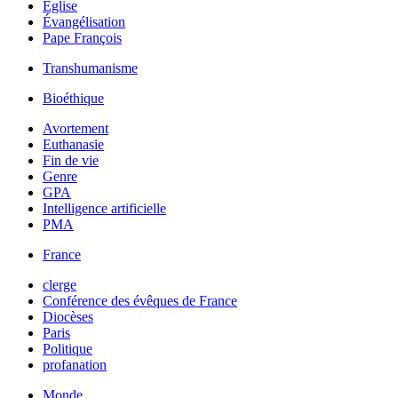
Église
Évangélisation
Pape François
Transhumanisme
Bioéthique
Avortement
Euthanasie
Fin de vie
Genre
GPA
Intelligence artificielle
PMA
France
clerge
Conférence des évêques de France
Diocèses
Paris
Politique
profanation
Monde