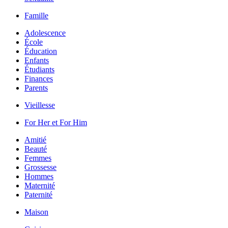
Famille
Adolescence
École
Éducation
Enfants
Étudiants
Finances
Parents
Vieillesse
For Her et For Him
Amitié
Beauté
Femmes
Grossesse
Hommes
Maternité
Paternité
Maison