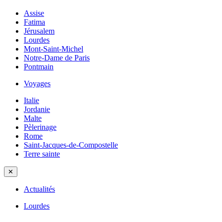
Assise
Fatima
Jérusalem
Lourdes
Mont-Saint-Michel
Notre-Dame de Paris
Pontmain
Voyages
Italie
Jordanie
Malte
Pèlerinage
Rome
Saint-Jacques-de-Compostelle
Terre sainte
✕
Actualités
Lourdes