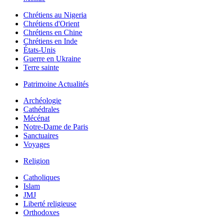
Chrétiens au Nigeria
Chrétiens d'Orient
Chrétiens en Chine
Chrétiens en Inde
États-Unis
Guerre en Ukraine
Terre sainte
Patrimoine Actualités
Archéologie
Cathédrales
Mécénat
Notre-Dame de Paris
Sanctuaires
Voyages
Religion
Catholiques
Islam
JMJ
Liberté religieuse
Orthodoxes