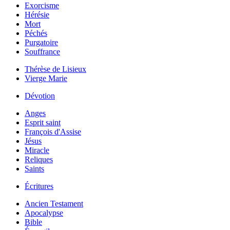
Exorcisme
Hérésie
Mort
Péchés
Purgatoire
Souffrance
Thérèse de Lisieux
Vierge Marie
Dévotion
Anges
Esprit saint
François d'Assise
Jésus
Miracle
Reliques
Saints
Écritures
Ancien Testament
Apocalypse
Bible