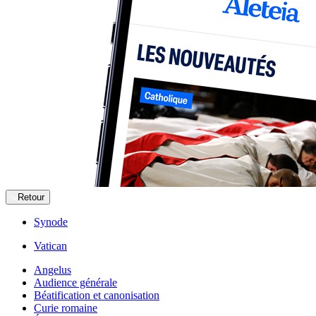
Retour
Synode
Vatican
Angelus
Audience générale
Béatification et canonisation
Curie romaine