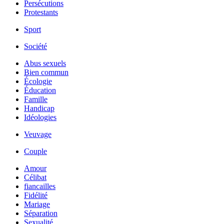
Persécutions
Protestants
Sport
Société
Abus sexuels
Bien commun
Écologie
Éducation
Famille
Handicap
Idéologies
Veuvage
Couple
Amour
Célibat
fiancailles
Fidélité
Mariage
Séparation
Sexualité