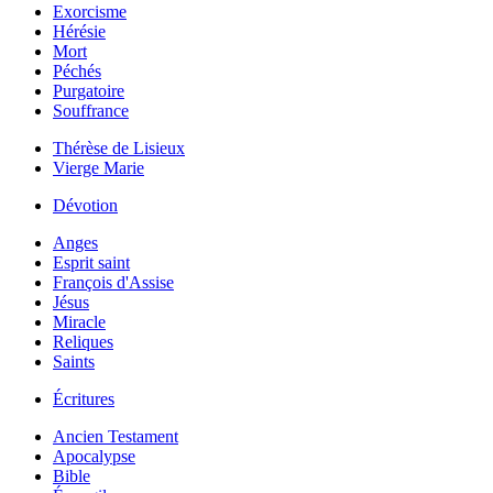
Exorcisme
Hérésie
Mort
Péchés
Purgatoire
Souffrance
Thérèse de Lisieux
Vierge Marie
Dévotion
Anges
Esprit saint
François d'Assise
Jésus
Miracle
Reliques
Saints
Écritures
Ancien Testament
Apocalypse
Bible