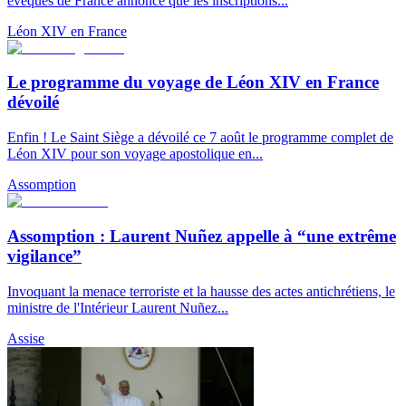
évêques de France annonce que les inscriptions...
Léon XIV en France
Le programme du voyage de Léon XIV en France
dévoilé
Enfin ! Le Saint Siège a dévoilé ce 7 août le programme complet de
Léon XIV pour son voyage apostolique en...
Assomption
Assomption : Laurent Nuñez appelle à “une extrême
vigilance”
Invoquant la menace terroriste et la hausse des actes antichrétiens, le
ministre de l'Intérieur Laurent Nuñez...
Assise