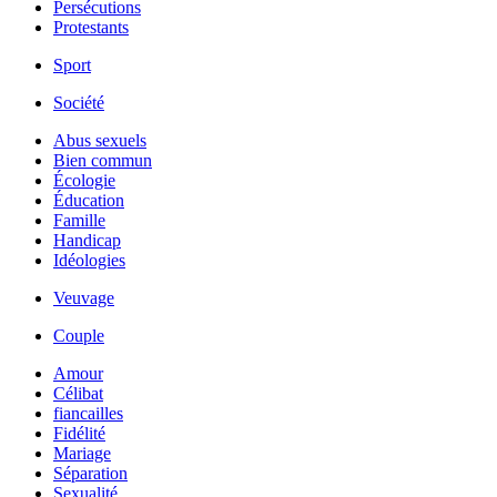
Persécutions
Protestants
Sport
Société
Abus sexuels
Bien commun
Écologie
Éducation
Famille
Handicap
Idéologies
Veuvage
Couple
Amour
Célibat
fiancailles
Fidélité
Mariage
Séparation
Sexualité