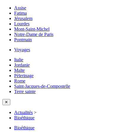
Assise
Fatima
Jérusalem
Lourdes
Mont-Saint-Michel
Notre-Dame de Paris
Pontmain
Voyages
Italie
Jordanie
Malte
Pèlerinage
Rome
Saint-Jacques-de-Compostelle
Terre sainte
✕
Actualités
>
Bioéthique
Bioéthique