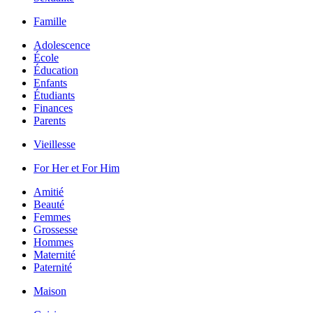
Famille
Adolescence
École
Éducation
Enfants
Étudiants
Finances
Parents
Vieillesse
For Her et For Him
Amitié
Beauté
Femmes
Grossesse
Hommes
Maternité
Paternité
Maison