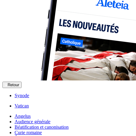
Retour
Synode
Vatican
Angelus
Audience générale
Béatification et canonisation
Curie romaine