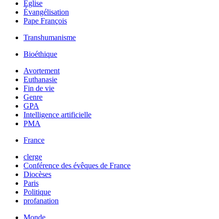
Église
Évangélisation
Pape François
Transhumanisme
Bioéthique
Avortement
Euthanasie
Fin de vie
Genre
GPA
Intelligence artificielle
PMA
France
clerge
Conférence des évêques de France
Diocèses
Paris
Politique
profanation
Monde