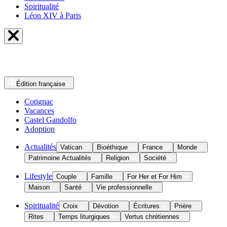
Spiritualité
Léon XIV à Paris
Édition
française
Cotignac
Vacances
Castel Gandolfo
Adoption
Actualités
Vatican
Bioéthique
France
Monde
Patrimoine Actualités
Religion
Société
Lifestyle
Couple
Famille
For Her et For Him
Maison
Santé
Vie professionnelle
Spiritualité
Croix
Dévotion
Écritures
Prière
Rites
Temps liturgiques
Vertus chrétiennes