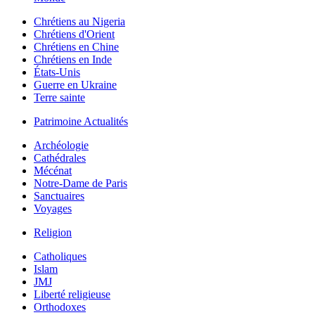
Chrétiens au Nigeria
Chrétiens d'Orient
Chrétiens en Chine
Chrétiens en Inde
États-Unis
Guerre en Ukraine
Terre sainte
Patrimoine Actualités
Archéologie
Cathédrales
Mécénat
Notre-Dame de Paris
Sanctuaires
Voyages
Religion
Catholiques
Islam
JMJ
Liberté religieuse
Orthodoxes