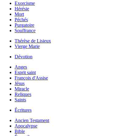
Exorcisme
Hérésie
Mort
Péchés
Purgatoire
Souffrance
Thérèse de Lisieux
Vierge Marie
Dévotion
Anges
Esprit saint
François d'Assise
Jésus
Miracle
Reliques
Saints
Écritures
Ancien Testament
Apocalypse
Bible