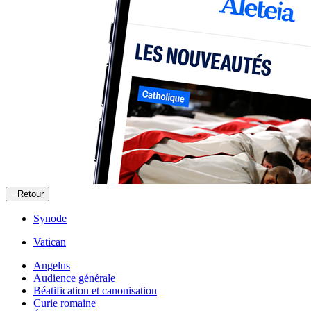
Retour
Synode
Vatican
Angelus
Audience générale
Béatification et canonisation
Curie romaine