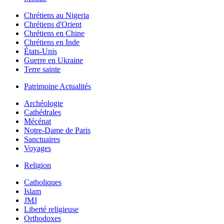
Chrétiens au Nigeria
Chrétiens d'Orient
Chrétiens en Chine
Chrétiens en Inde
États-Unis
Guerre en Ukraine
Terre sainte
Patrimoine Actualités
Archéologie
Cathédrales
Mécénat
Notre-Dame de Paris
Sanctuaires
Voyages
Religion
Catholiques
Islam
JMJ
Liberté religieuse
Orthodoxes