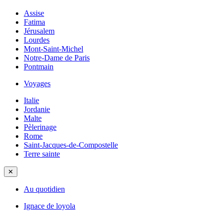
Assise
Fatima
Jérusalem
Lourdes
Mont-Saint-Michel
Notre-Dame de Paris
Pontmain
Voyages
Italie
Jordanie
Malte
Pèlerinage
Rome
Saint-Jacques-de-Compostelle
Terre sainte
✕
Au quotidien
Ignace de loyola