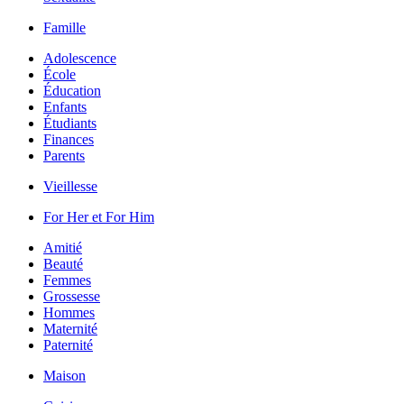
Famille
Adolescence
École
Éducation
Enfants
Étudiants
Finances
Parents
Vieillesse
For Her et For Him
Amitié
Beauté
Femmes
Grossesse
Hommes
Maternité
Paternité
Maison