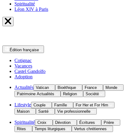
Spiritualité
Léon XIV à Paris
Édition
française
Cotignac
Vacances
Castel Gandolfo
Adoption
Actualités
Vatican
Bioéthique
France
Monde
Patrimoine Actualités
Religion
Société
Lifestyle
Couple
Famille
For Her et For Him
Maison
Santé
Vie professionnelle
Spiritualité
Croix
Dévotion
Écritures
Prière
Rites
Temps liturgiques
Vertus chrétiennes