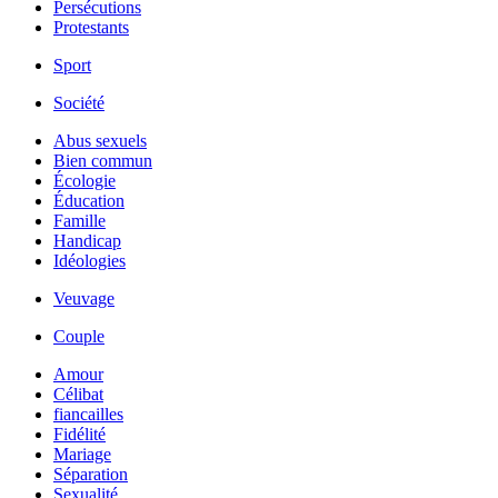
Persécutions
Protestants
Sport
Société
Abus sexuels
Bien commun
Écologie
Éducation
Famille
Handicap
Idéologies
Veuvage
Couple
Amour
Célibat
fiancailles
Fidélité
Mariage
Séparation
Sexualité