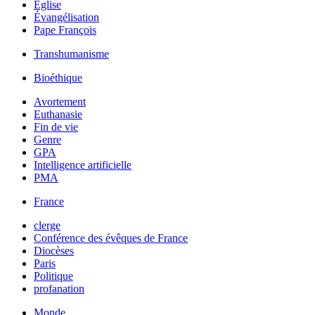
Église
Évangélisation
Pape François
Transhumanisme
Bioéthique
Avortement
Euthanasie
Fin de vie
Genre
GPA
Intelligence artificielle
PMA
France
clerge
Conférence des évêques de France
Diocèses
Paris
Politique
profanation
Monde