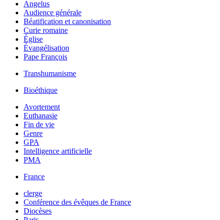
Angelus
Audience générale
Béatification et canonisation
Curie romaine
Église
Évangélisation
Pape François
Transhumanisme
Bioéthique
Avortement
Euthanasie
Fin de vie
Genre
GPA
Intelligence artificielle
PMA
France
clerge
Conférence des évêques de France
Diocèses
Paris