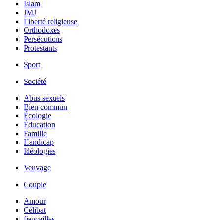
Islam
JMJ
Liberté religieuse
Orthodoxes
Persécutions
Protestants
Sport
Société
Abus sexuels
Bien commun
Écologie
Éducation
Famille
Handicap
Idéologies
Veuvage
Couple
Amour
Célibat
fiancailles