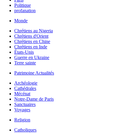
Politique
profanation
Monde
Chrétiens au Nigeria
Chrétiens d'Orient
Chrétiens en Chine
Chrétiens en Inde
États-Unis
Guerre en Ukraine
Terre sainte
Patrimoine Actualités
Archéologie
Cathédrales
Mécénat
Notre-Dame de Paris
Sanctuaires
Voyages
Religion
Catholiques