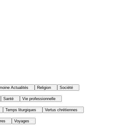
moine Actualités
Religion
Société
Santé
Vie professionnelle
Temps liturgiques
Vertus chrétiennes
res
Voyages