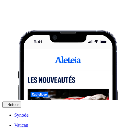
Retour
Synode
Vatican