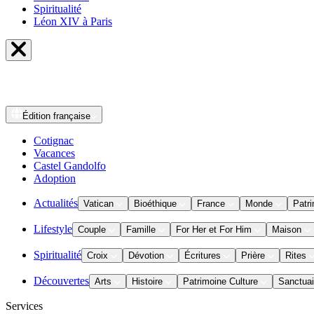
Spiritualité
Léon XIV à Paris
Édition
française
Cotignac
Vacances
Castel Gandolfo
Adoption
Actualités
Vatican
Bioéthique
France
Monde
Patri
Lifestyle
Couple
Famille
For Her et For Him
Maison
Spiritualité
Croix
Dévotion
Écritures
Prière
Rites
Découvertes
Arts
Histoire
Patrimoine Culture
Sanctuai
Services