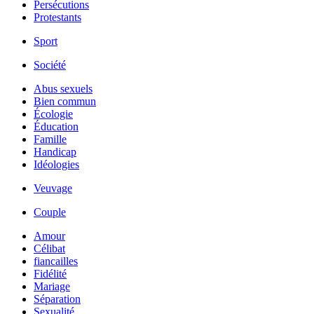
Persécutions
Protestants
Sport
Société
Abus sexuels
Bien commun
Écologie
Éducation
Famille
Handicap
Idéologies
Veuvage
Couple
Amour
Célibat
fiancailles
Fidélité
Mariage
Séparation
Sexualité