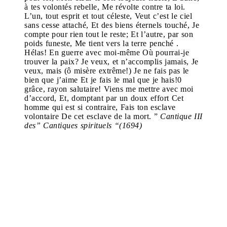
à tes volontés rebelle,
Me révolte contre ta loi.
L’un, tout esprit et tout céleste,
Veut c’est le ciel
sans cesse attaché,
Et des biens éternels touché,
Je
compte pour rien tout le reste;
Et l’autre, par son
poids funeste,
Me tient vers la terre penché .
Hélas! En guerre avec moi-même
Où pourrai-je
trouver la paix?
Je veux, et n’accomplis jamais,
Je
veux, mais (ô misère extrême!)
Je ne fais pas le
bien que j’aime
Et je fais le mal que je hais!
0
grâce, rayon salutaire!
Viens me mettre avec moi
d’accord,
Et, domptant par un doux effort
Cet
homme qui est si contraire,
Fais ton esclave
volontaire
De cet esclave de la mort.
”
Cantique III
des” Cantiques spirituels “(1694)