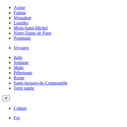
Assise
Fatima
Jérusalem
Lourdes
Mont-Saint-Michel
Notre-Dame de Paris
Pontmain
Voyages
Italie
Jordanie
Malte
Pèlerinage
Rome
Saint-Jacques-de-Compostelle
Terre sainte
✕
Culture
Foi