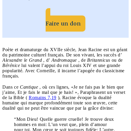
Faire un don
Poète et dramaturge du XVIIe siècle, Jean Racine est un géant
du patrimoine culturel français.
De son vivant, les succès d’
Alexandre le Grand
, d’
Andromaque
, de
Britannicus
ou de
Bérénice
lui valent l’appui du roi Louis XIV et une grande
popularité.
Avec Corneille, il incarne l’apogée du classicisme
français.
Dans ce
Cantique
, où ces lignes,
«Je ne fais pas le bien que
j’aime, Et je fais le mal que je hais!
», Paraphrasent un verset
de la Bible (
Romains 7,19
), Racine évoque la dualité
humaine qui marque profondément toute son œuvre, cette
dualité qui ne peut être vaincue que par la grâce divine:
“Mon Dieu! Quelle guerre cruelle!
Je trouve deux
hommes en moi:
L’un veut que, plein d’amour
pour toi,
Mon cœur te soit toujours fidèle;
L’autre,