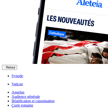
Retour
Synode
Vatican
Angelus
Audience générale
Béatification et canonisation
Curie romaine