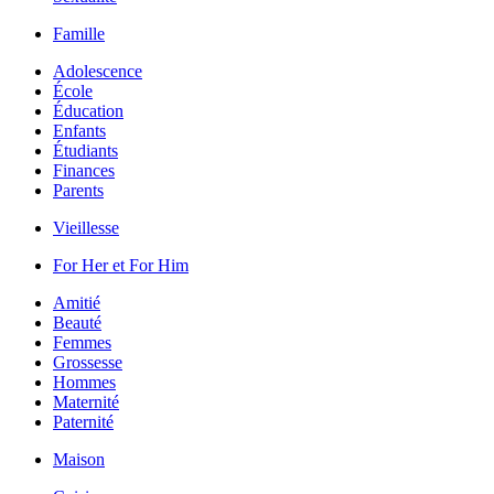
Famille
Adolescence
École
Éducation
Enfants
Étudiants
Finances
Parents
Vieillesse
For Her et For Him
Amitié
Beauté
Femmes
Grossesse
Hommes
Maternité
Paternité
Maison