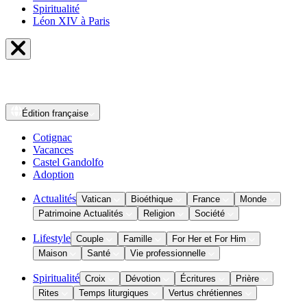
Spiritualité
Léon XIV à Paris
Édition
française
Cotignac
Vacances
Castel Gandolfo
Adoption
Actualités
Vatican
Bioéthique
France
Monde
Patrimoine Actualités
Religion
Société
Lifestyle
Couple
Famille
For Her et For Him
Maison
Santé
Vie professionnelle
Spiritualité
Croix
Dévotion
Écritures
Prière
Rites
Temps liturgiques
Vertus chrétiennes