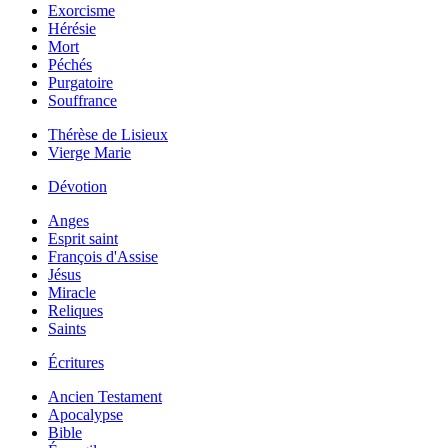
Exorcisme
Hérésie
Mort
Péchés
Purgatoire
Souffrance
Thérèse de Lisieux
Vierge Marie
Dévotion
Anges
Esprit saint
François d'Assise
Jésus
Miracle
Reliques
Saints
Écritures
Ancien Testament
Apocalypse
Bible