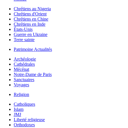
Chrétiens au Nigeria
Chrétiens d'Orient
Chrétiens en Chine
Chrétiens en Inde
États-Unis
Guerre en Ukraine
Terre sainte
Patrimoine Actualités
Archéologie
Cathédrales
Mécénat
Notre-Dame de Paris
Sanctuaires
Voyages
Religion
Catholiques
Islam
JMJ
Liberté religieuse
Orthodoxes