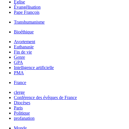
Église
Évangélisation
Pape François
Transhumanisme
Bioéthique
Avortement
Euthanasie
Fin de vie
Genre
GPA
Intelligence artificielle
PMA
France
clerge
Conférence des évêques de France
Diocèses
Paris
Politique
profanation
Monde