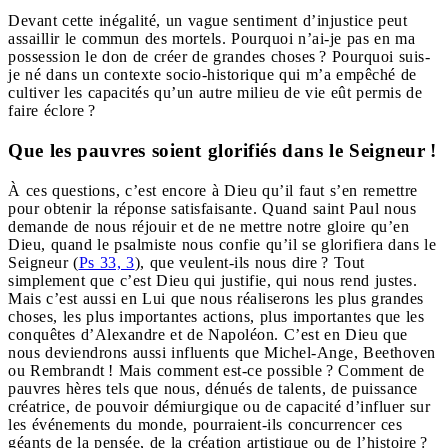
Devant cette inégalité, un vague sentiment d’injustice peut
assaillir le commun des mortels. Pourquoi n’ai-je pas en ma
possession le don de créer de grandes choses ? Pourquoi suis-
je né dans un contexte socio-historique qui m’a empêché de
cultiver les capacités qu’un autre milieu de vie eût permis de
faire éclore ?
Que les pauvres soient glorifiés dans le Seigneur !
À ces questions, c’est encore à Dieu qu’il faut s’en remettre
pour obtenir la réponse satisfaisante. Quand saint Paul nous
demande de nous réjouir et de ne mettre notre gloire qu’en
Dieu, quand le psalmiste nous confie qu’il se glorifiera dans le
Seigneur (
Ps 33, 3
), que veulent-ils nous dire ? Tout
simplement que c’est Dieu qui justifie, qui nous rend justes.
Mais c’est aussi en Lui que nous réaliserons les plus grandes
choses, les plus importantes actions, plus importantes que les
conquêtes d’Alexandre et de Napoléon. C’est en Dieu que
nous deviendrons aussi influents que Michel-Ange, Beethoven
ou Rembrandt ! Mais comment est-ce possible ? Comment de
pauvres hères tels que nous, dénués de talents, de puissance
créatrice, de pouvoir démiurgique ou de capacité d’influer sur
les événements du monde, pourraient-ils concurrencer ces
géants de la pensée, de la création artistique ou de l’histoire ?