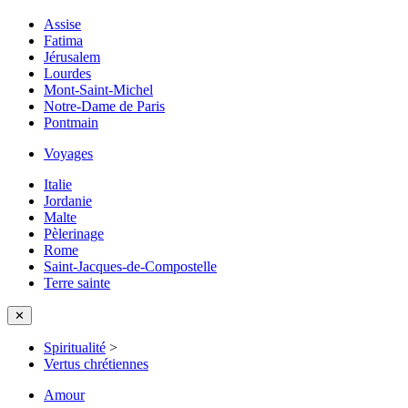
Assise
Fatima
Jérusalem
Lourdes
Mont-Saint-Michel
Notre-Dame de Paris
Pontmain
Voyages
Italie
Jordanie
Malte
Pèlerinage
Rome
Saint-Jacques-de-Compostelle
Terre sainte
✕
Spiritualité
>
Vertus chrétiennes
Amour