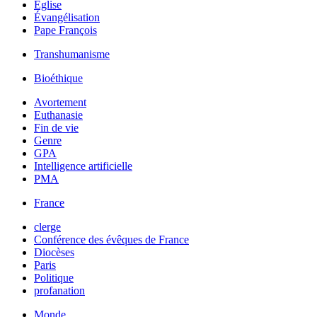
Église
Évangélisation
Pape François
Transhumanisme
Bioéthique
Avortement
Euthanasie
Fin de vie
Genre
GPA
Intelligence artificielle
PMA
France
clerge
Conférence des évêques de France
Diocèses
Paris
Politique
profanation
Monde