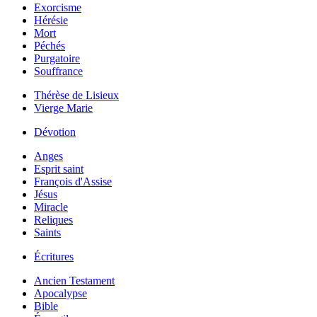
Exorcisme
Hérésie
Mort
Péchés
Purgatoire
Souffrance
Thérèse de Lisieux
Vierge Marie
Dévotion
Anges
Esprit saint
François d'Assise
Jésus
Miracle
Reliques
Saints
Écritures
Ancien Testament
Apocalypse
Bible