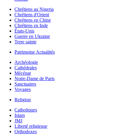
Chrétiens au Nigeria
Chrétiens d'Orient
Chrétiens en Chine
Chrétiens en Inde
États-Unis
Guerre en Ukraine
Terre sainte
Patrimoine Actualités
Archéologie
Cathédrales
Mécénat
Notre-Dame de Paris
Sanctuaires
Voyages
Religion
Catholiques
Islam
JMJ
Liberté religieuse
Orthodoxes