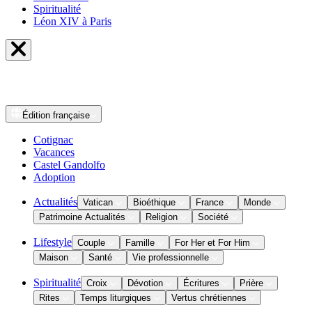
Spiritualité
Léon XIV à Paris
Édition
française
Cotignac
Vacances
Castel Gandolfo
Adoption
Actualités
Vatican
Bioéthique
France
Monde
Patrimoine Actualités
Religion
Société
Lifestyle
Couple
Famille
For Her et For Him
Maison
Santé
Vie professionnelle
Spiritualité
Croix
Dévotion
Écritures
Prière
Rites
Temps liturgiques
Vertus chrétiennes