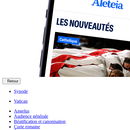
Retour
Synode
Vatican
Angelus
Audience générale
Béatification et canonisation
Curie romaine