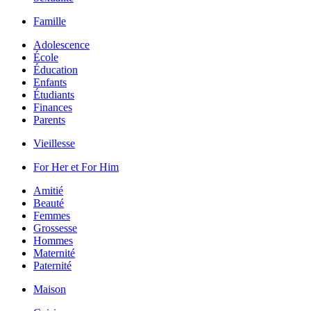
Famille
Adolescence
École
Éducation
Enfants
Étudiants
Finances
Parents
Vieillesse
For Her et For Him
Amitié
Beauté
Femmes
Grossesse
Hommes
Maternité
Paternité
Maison