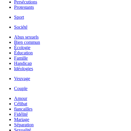
Persécutions
Protestants
Sport
Société
Abus sexuels
Bien commun
Écologie
Éducation
Famille
Handicap
Idéologies
Veuvage
Couple
Amour
Célibat
fiancailles
Fidélité
Mariage
Séparation
Sexualité