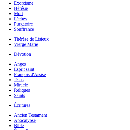
Exorcisme
Hérésie
Mort
Péchés
Purgatoire
Souffrance
Thérèse de Lisieux
Vierge Marie
Dévotion
Anges
Esprit saint
François d'Assise
Jésus
Miracle
Reliques
Saints
Écritures
Ancien Testament
Apocalypse
Bible