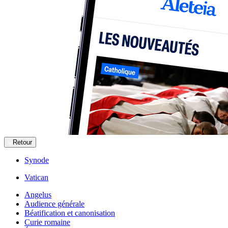
Retour
Synode
Vatican
Angelus
Audience générale
Béatification et canonisation
Curie romaine