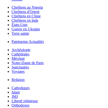
Chrétiens au Nigeria
Chrétiens d'Orient
Chrétiens en Chine
Chrétiens en Inde
États-Unis
Guerre en Ukraine
Terre sainte
Patrimoine Actualités
Archéologie
Cathédrales
Mécénat
Notre-Dame de Paris
Sanctuaires
Voyages
Religion
Catholiques
Islam
JMJ
Liberté religieuse
Orthodoxes