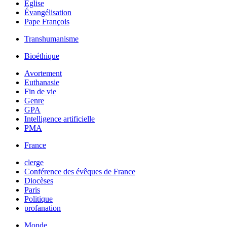
Église
Évangélisation
Pape François
Transhumanisme
Bioéthique
Avortement
Euthanasie
Fin de vie
Genre
GPA
Intelligence artificielle
PMA
France
clerge
Conférence des évêques de France
Diocèses
Paris
Politique
profanation
Monde