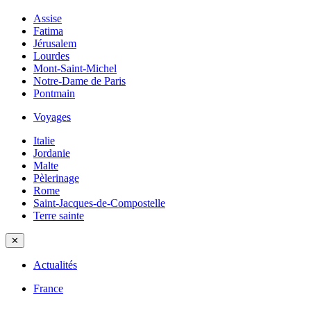
Assise
Fatima
Jérusalem
Lourdes
Mont-Saint-Michel
Notre-Dame de Paris
Pontmain
Voyages
Italie
Jordanie
Malte
Pèlerinage
Rome
Saint-Jacques-de-Compostelle
Terre sainte
✕
Actualités
France