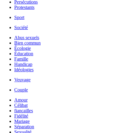
Persécutions
Protestants
Sport
Société
Abus sexuels
Bien commun
Écologie
Éducation
Famille
Handicap
Idéologies
Veuvage
Couple
Amour
Célibat
fiancailles
Fidélité
Mariage
Séparation
Sexualité