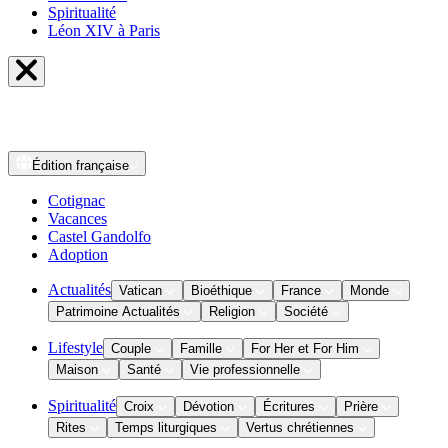
Spiritualité
Léon XIV à Paris
Édition
française
Cotignac
Vacances
Castel Gandolfo
Adoption
Actualités
Vatican
Bioéthique
France
Monde
Patrimoine Actualités
Religion
Société
Lifestyle
Couple
Famille
For Her et For Him
Maison
Santé
Vie professionnelle
Spiritualité
Croix
Dévotion
Écritures
Prière
Rites
Temps liturgiques
Vertus chrétiennes