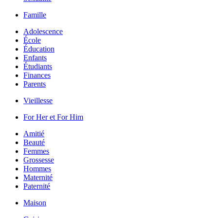
Famille
Adolescence
École
Éducation
Enfants
Étudiants
Finances
Parents
Vieillesse
For Her et For Him
Amitié
Beauté
Femmes
Grossesse
Hommes
Maternité
Paternité
Maison