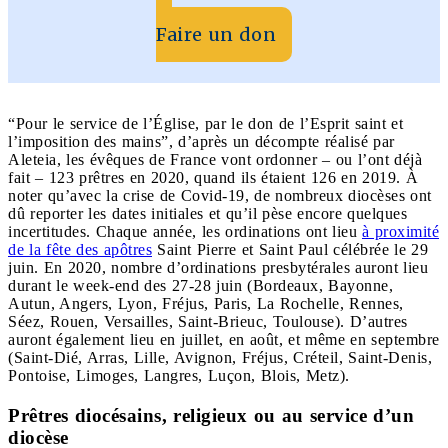
Faire un don
“Pour le service de l’Église, par le don de l’Esprit saint et
l’imposition des mains”, d’après un décompte réalisé par
Aleteia, les évêques de France vont ordonner – ou l’ont déjà
fait – 123 prêtres en 2020, quand ils étaient 126 en 2019. À
noter qu’avec la crise de Covid-19, de nombreux diocèses ont
dû reporter les dates initiales et qu’il pèse encore quelques
incertitudes. Chaque année, les ordinations ont lieu
à proximité
de la fête des apôtres
Saint Pierre et Saint Paul célébrée le 29
juin. En 2020, nombre d’ordinations presbytérales auront lieu
durant le week-end des 27-28 juin (Bordeaux, Bayonne,
Autun, Angers, Lyon, Fréjus, Paris, La Rochelle, Rennes,
Séez, Rouen, Versailles, Saint-Brieuc, Toulouse). D’autres
auront également lieu en juillet, en août, et même en septembre
(Saint-Dié, Arras, Lille, Avignon, Fréjus, Créteil, Saint-Denis,
Pontoise, Limoges, Langres, Luçon, Blois, Metz).
Prêtres diocésains, religieux ou au service d’un
diocèse