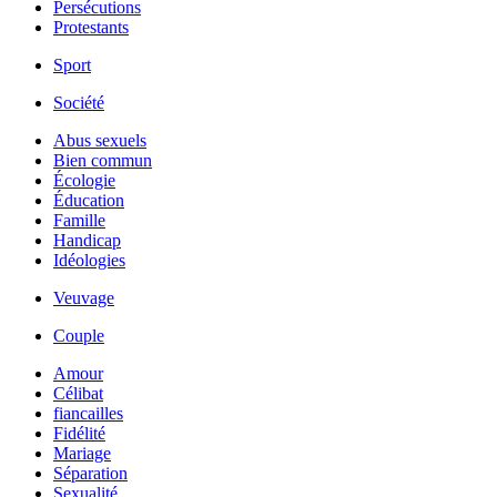
Persécutions
Protestants
Sport
Société
Abus sexuels
Bien commun
Écologie
Éducation
Famille
Handicap
Idéologies
Veuvage
Couple
Amour
Célibat
fiancailles
Fidélité
Mariage
Séparation
Sexualité