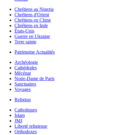
Chrétiens au Nigeria
Chrétiens d'Orient
Chrétiens en Chine
Chrétiens en Inde
États-Unis
Guerre en Ukraine
Terre sainte
Patrimoine Actualités
Archéologie
Cathédrales
Mécénat
Notre-Dame de Paris
Sanctuaires
Voyages
Religion
Catholiques
Islam
JMJ
Liberté religieuse
Orthodoxes