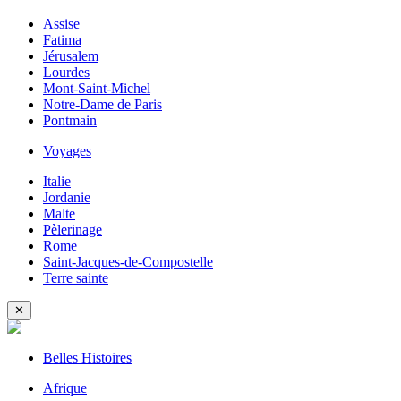
Assise
Fatima
Jérusalem
Lourdes
Mont-Saint-Michel
Notre-Dame de Paris
Pontmain
Voyages
Italie
Jordanie
Malte
Pèlerinage
Rome
Saint-Jacques-de-Compostelle
Terre sainte
✕
Belles Histoires
Afrique