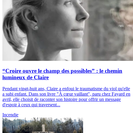
“Croire ouvre le champ des possibles” : le chemin
lumineux de Claire
Pendant vingt-huit ans, Claire a enfoui le traumatisme du viol qu'elle
a subi enfant. Dans son livre "À cœur vaillant", paru chez Fayard en
avril, elle choisit de raconter son histoire pour offrir un message
d'espoir à ceux qui traversent...
Incendie