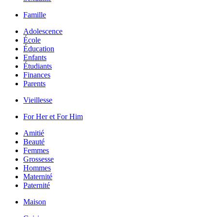
Famille
Adolescence
École
Éducation
Enfants
Étudiants
Finances
Parents
Vieillesse
For Her et For Him
Amitié
Beauté
Femmes
Grossesse
Hommes
Maternité
Paternité
Maison