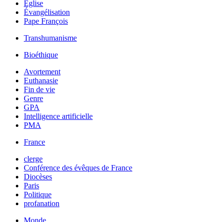
Église
Évangélisation
Pape François
Transhumanisme
Bioéthique
Avortement
Euthanasie
Fin de vie
Genre
GPA
Intelligence artificielle
PMA
France
clerge
Conférence des évêques de France
Diocèses
Paris
Politique
profanation
Monde