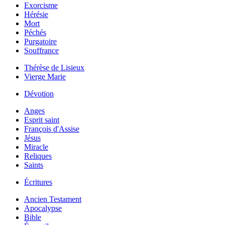
Exorcisme
Hérésie
Mort
Péchés
Purgatoire
Souffrance
Thérèse de Lisieux
Vierge Marie
Dévotion
Anges
Esprit saint
François d'Assise
Jésus
Miracle
Reliques
Saints
Écritures
Ancien Testament
Apocalypse
Bible