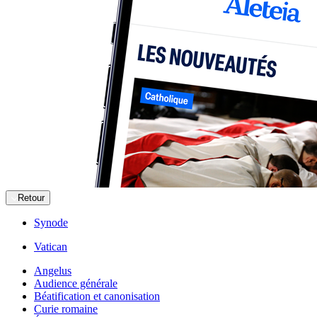
Retour
Synode
Vatican
Angelus
Audience générale
Béatification et canonisation
Curie romaine