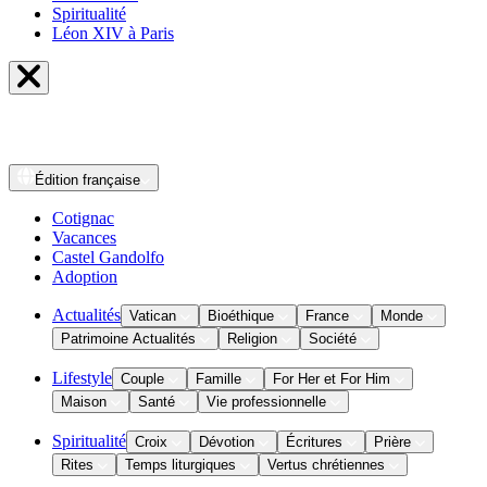
Spiritualité
Léon XIV à Paris
Édition
française
Cotignac
Vacances
Castel Gandolfo
Adoption
Actualités
Vatican
Bioéthique
France
Monde
Patrimoine Actualités
Religion
Société
Lifestyle
Couple
Famille
For Her et For Him
Maison
Santé
Vie professionnelle
Spiritualité
Croix
Dévotion
Écritures
Prière
Rites
Temps liturgiques
Vertus chrétiennes