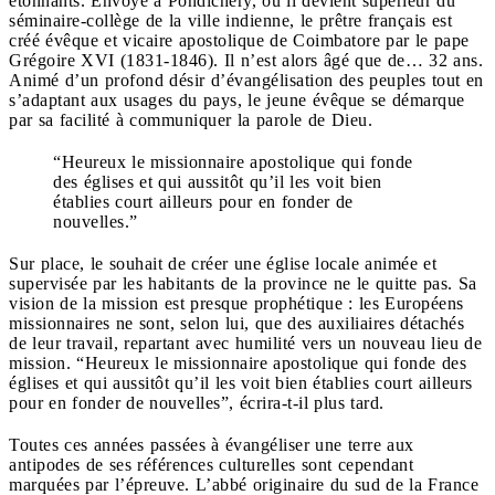
étonnants. Envoyé à Pondichéry, où il devient supérieur du
séminaire-collège de la ville indienne, le prêtre français est
créé évêque et vicaire apostolique de Coimbatore par le pape
Grégoire XVI (1831-1846). Il n’est alors âgé que de… 32 ans.
Animé d’un profond désir d’évangélisation des peuples tout en
s’adaptant aux usages du pays, le jeune évêque se démarque
par sa facilité à communiquer la parole de Dieu.
“Heureux le missionnaire apostolique qui fonde
des églises et qui aussitôt qu’il les voit bien
établies court ailleurs pour en fonder de
nouvelles.”
Sur place, le souhait de créer une église locale animée et
supervisée par les habitants de la province ne le quitte pas. Sa
vision de la mission est presque prophétique : les Européens
missionnaires ne sont, selon lui, que des auxiliaires détachés
de leur travail, repartant avec humilité vers un nouveau lieu de
mission. “Heureux le missionnaire apostolique qui fonde des
églises et qui aussitôt qu’il les voit bien établies court ailleurs
pour en fonder de nouvelles”, écrira-t-il plus tard.
Toutes ces années passées à évangéliser une terre aux
antipodes de ses références culturelles sont cependant
marquées par l’épreuve. L’abbé originaire du sud de la France