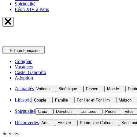
Spiritualité
Léon XIV à Paris
Édition
française
Cotignac
Vacances
Castel Gandolfo
Adoption
Actualités
Vatican
Bioéthique
France
Monde
Patri
Lifestyle
Couple
Famille
For Her et For Him
Maison
Spiritualité
Croix
Dévotion
Écritures
Prière
Rites
Découvertes
Arts
Histoire
Patrimoine Culture
Sanctuai
Services