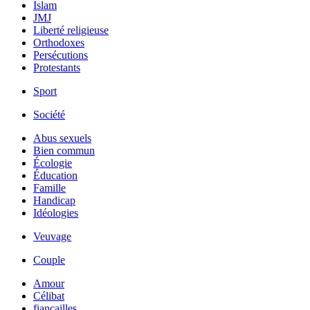
Islam
JMJ
Liberté religieuse
Orthodoxes
Persécutions
Protestants
Sport
Société
Abus sexuels
Bien commun
Écologie
Éducation
Famille
Handicap
Idéologies
Veuvage
Couple
Amour
Célibat
fiancailles