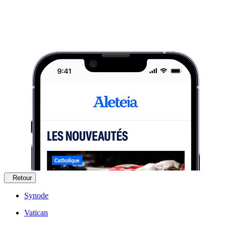
Retour
Synode
Vatican