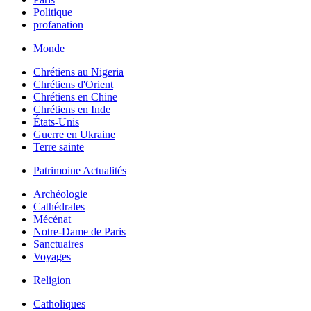
Politique
profanation
Monde
Chrétiens au Nigeria
Chrétiens d'Orient
Chrétiens en Chine
Chrétiens en Inde
États-Unis
Guerre en Ukraine
Terre sainte
Patrimoine Actualités
Archéologie
Cathédrales
Mécénat
Notre-Dame de Paris
Sanctuaires
Voyages
Religion
Catholiques