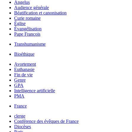
Angelus
Audience générale
Béatification et canonisation
Curie romaine
Église
Évangélisation
Pape François
Transhumanisme
Bioéthique
Avortement
Euthanasie
Fin de vie
Genre
GPA
Intelligence artificielle
PMA
France
clerge
Conférence des évêques de France
Diocèses
Paris