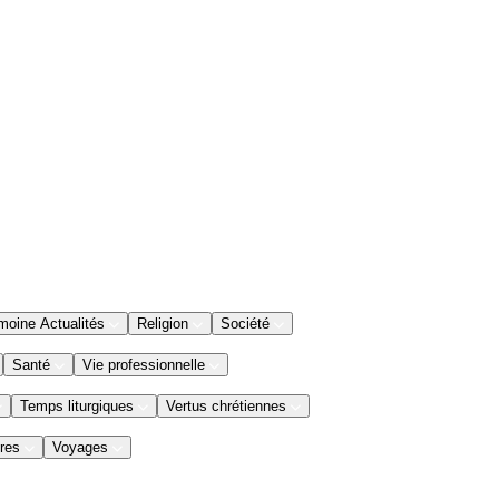
moine Actualités
Religion
Société
Santé
Vie professionnelle
Temps liturgiques
Vertus chrétiennes
res
Voyages