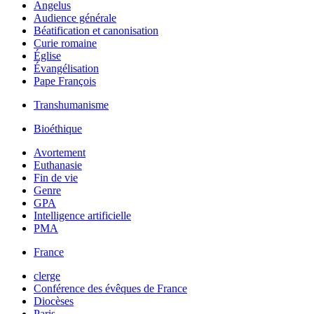
Angelus
Audience générale
Béatification et canonisation
Curie romaine
Église
Évangélisation
Pape François
Transhumanisme
Bioéthique
Avortement
Euthanasie
Fin de vie
Genre
GPA
Intelligence artificielle
PMA
France
clerge
Conférence des évêques de France
Diocèses
Paris