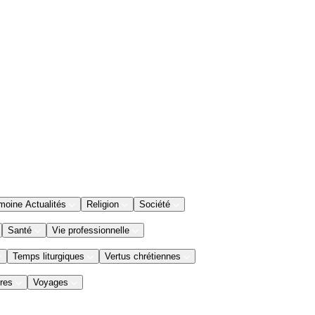
moine Actualités
Religion
Société
Santé
Vie professionnelle
Temps liturgiques
Vertus chrétiennes
res
Voyages