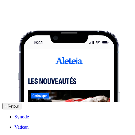
Retour
Synode
Vatican