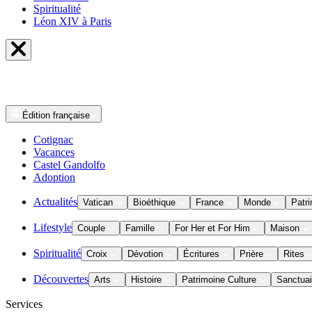
Spiritualité
Léon XIV à Paris
Édition
française
Cotignac
Vacances
Castel Gandolfo
Adoption
Actualités
Vatican
Bioéthique
France
Monde
Patri
Lifestyle
Couple
Famille
For Her et For Him
Maison
Spiritualité
Croix
Dévotion
Écritures
Prière
Rites
Découvertes
Arts
Histoire
Patrimoine Culture
Sanctuai
Services