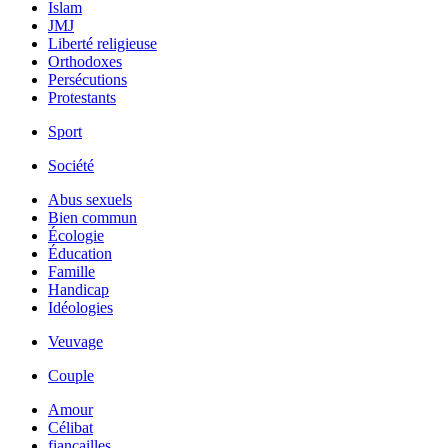
Islam
JMJ
Liberté religieuse
Orthodoxes
Persécutions
Protestants
Sport
Société
Abus sexuels
Bien commun
Écologie
Éducation
Famille
Handicap
Idéologies
Veuvage
Couple
Amour
Célibat
fiancailles