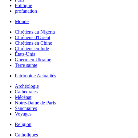
Politique
profanation
Monde
Chrétiens au Nigeria
Chrétiens d'Orient
Chrétiens en Chine
Chrétiens en Inde
États-Unis
Guerre en Ukraine
Terre sainte
Patrimoine Actualités
Archéologie
Cathédrales
Mécénat
Notre-Dame de Paris
Sanctuaires
Voyages
Religion
Catholiques