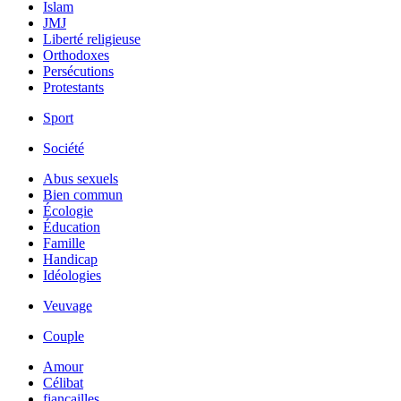
Islam
JMJ
Liberté religieuse
Orthodoxes
Persécutions
Protestants
Sport
Société
Abus sexuels
Bien commun
Écologie
Éducation
Famille
Handicap
Idéologies
Veuvage
Couple
Amour
Célibat
fiancailles