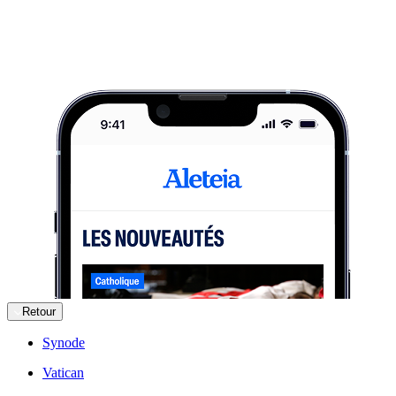
Retour
Synode
Vatican