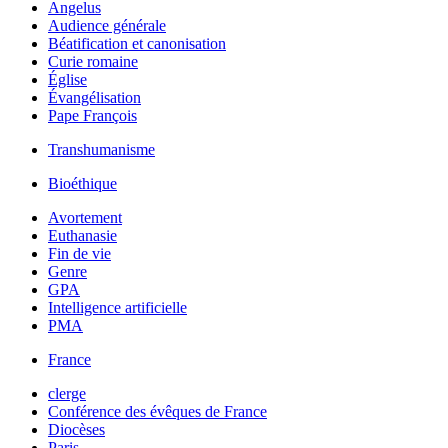
Angelus
Audience générale
Béatification et canonisation
Curie romaine
Église
Évangélisation
Pape François
Transhumanisme
Bioéthique
Avortement
Euthanasie
Fin de vie
Genre
GPA
Intelligence artificielle
PMA
France
clerge
Conférence des évêques de France
Diocèses
Paris