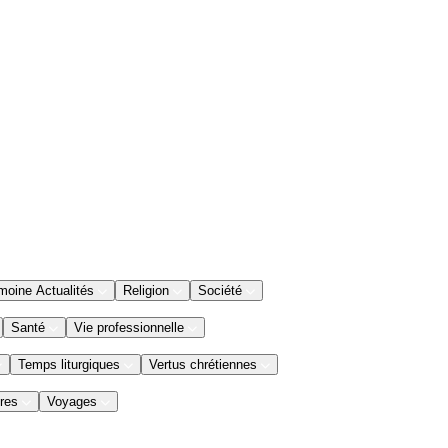
moine Actualités
Religion
Société
Santé
Vie professionnelle
Temps liturgiques
Vertus chrétiennes
res
Voyages