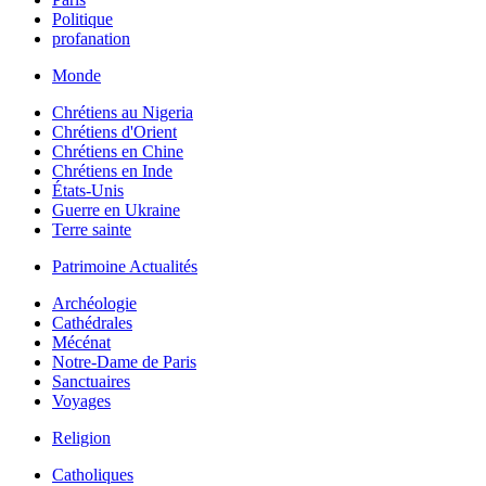
Politique
profanation
Monde
Chrétiens au Nigeria
Chrétiens d'Orient
Chrétiens en Chine
Chrétiens en Inde
États-Unis
Guerre en Ukraine
Terre sainte
Patrimoine Actualités
Archéologie
Cathédrales
Mécénat
Notre-Dame de Paris
Sanctuaires
Voyages
Religion
Catholiques