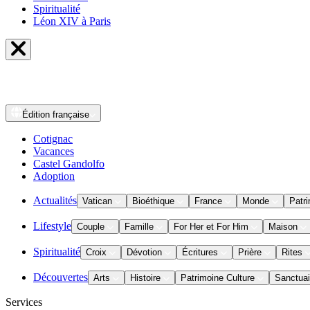
Spiritualité
Léon XIV à Paris
Édition
française
Cotignac
Vacances
Castel Gandolfo
Adoption
Actualités
Vatican
Bioéthique
France
Monde
Patri
Lifestyle
Couple
Famille
For Her et For Him
Maison
Spiritualité
Croix
Dévotion
Écritures
Prière
Rites
Découvertes
Arts
Histoire
Patrimoine Culture
Sanctuai
Services