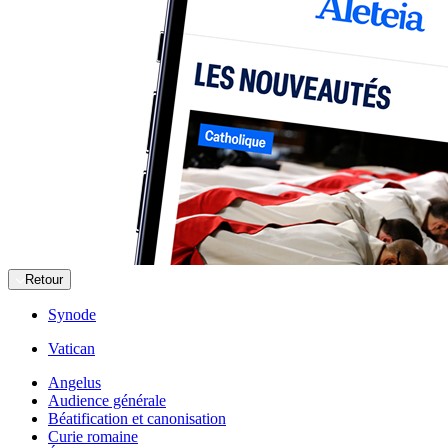
Retour
Synode
Vatican
Angelus
Audience générale
Béatification et canonisation
Curie romaine