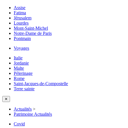
Assise
Fatima
Jérusalem
Lourdes
Mont-Saint-Michel
Notre-Dame de Paris
Pontmain
Voyages
Italie
Jordanie
Malte
Pèlerinage
Rome
Saint-Jacques-de-Compostelle
Terre sainte
✕
Actualités
>
Patrimoine Actualités
Covid