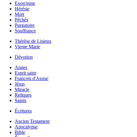
Exorcisme
Hérésie
Mort
Péchés
Purgatoire
Souffrance
Thérèse de Lisieux
Vierge Marie
Dévotion
Anges
Esprit saint
François d'Assise
Jésus
Miracle
Reliques
Saints
Écritures
Ancien Testament
Apocalypse
Bible