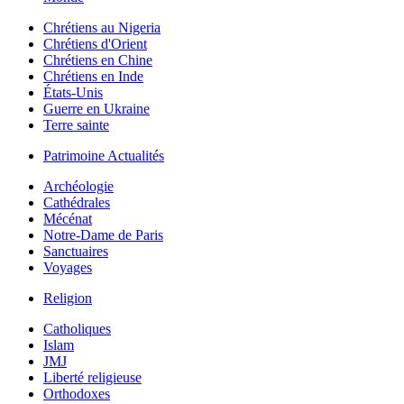
Chrétiens au Nigeria
Chrétiens d'Orient
Chrétiens en Chine
Chrétiens en Inde
États-Unis
Guerre en Ukraine
Terre sainte
Patrimoine Actualités
Archéologie
Cathédrales
Mécénat
Notre-Dame de Paris
Sanctuaires
Voyages
Religion
Catholiques
Islam
JMJ
Liberté religieuse
Orthodoxes