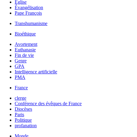
Église
Évangélisation
Pape François
Transhumanisme
Bioéthique
Avortement
Euthanasie
Fin de vie
Genre
GPA
Intelligence artificielle
PMA
France
clerge
Conférence des évêques de France
Diocèses
Paris
Politique
profanation
Monde