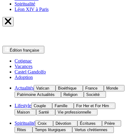
Spiritualité
Léon XIV à Paris
Édition
française
Cotignac
Vacances
Castel Gandolfo
Adoption
Actualités
Vatican
Bioéthique
France
Monde
Patrimoine Actualités
Religion
Société
Lifestyle
Couple
Famille
For Her et For Him
Maison
Santé
Vie professionnelle
Spiritualité
Croix
Dévotion
Écritures
Prière
Rites
Temps liturgiques
Vertus chrétiennes