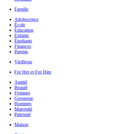
Famille
Adolescence
École
Éducation
Enfants
Étudiants
Finances
Parents
Vieillesse
For Her et For Him
Amitié
Beauté
Femmes
Grossesse
Hommes
Maternité
Paternité
Maison