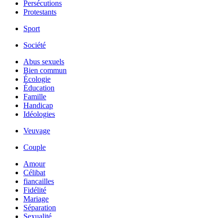
Persécutions
Protestants
Sport
Société
Abus sexuels
Bien commun
Écologie
Éducation
Famille
Handicap
Idéologies
Veuvage
Couple
Amour
Célibat
fiancailles
Fidélité
Mariage
Séparation
Sexualité