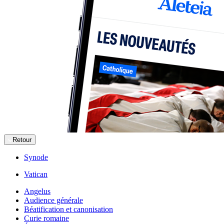
Retour
Synode
Vatican
Angelus
Audience générale
Béatification et canonisation
Curie romaine