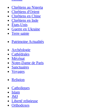
Chrétiens au Nigeria
Chrétiens d'Orient
Chrétiens en Chine
Chrétiens en Inde
États-Unis
Guerre en Ukraine
Terre sainte
Patrimoine Actualités
Archéologie
Cathédrales
Mécénat
Notre-Dame de Paris
Sanctuaires
Voyages
Religion
Catholiques
Islam
JMJ
Liberté religieuse
Orthodoxes