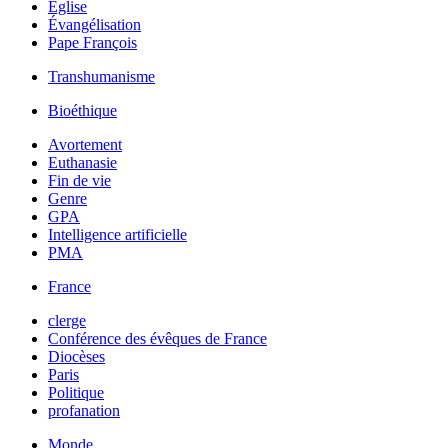
Église
Évangélisation
Pape François
Transhumanisme
Bioéthique
Avortement
Euthanasie
Fin de vie
Genre
GPA
Intelligence artificielle
PMA
France
clerge
Conférence des évêques de France
Diocèses
Paris
Politique
profanation
Monde