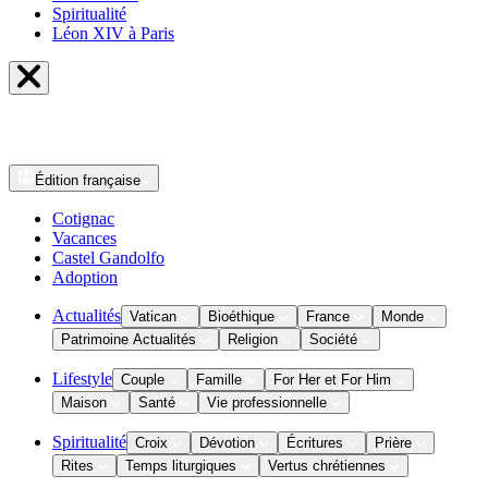
Spiritualité
Léon XIV à Paris
Édition
française
Cotignac
Vacances
Castel Gandolfo
Adoption
Actualités
Vatican
Bioéthique
France
Monde
Patrimoine Actualités
Religion
Société
Lifestyle
Couple
Famille
For Her et For Him
Maison
Santé
Vie professionnelle
Spiritualité
Croix
Dévotion
Écritures
Prière
Rites
Temps liturgiques
Vertus chrétiennes