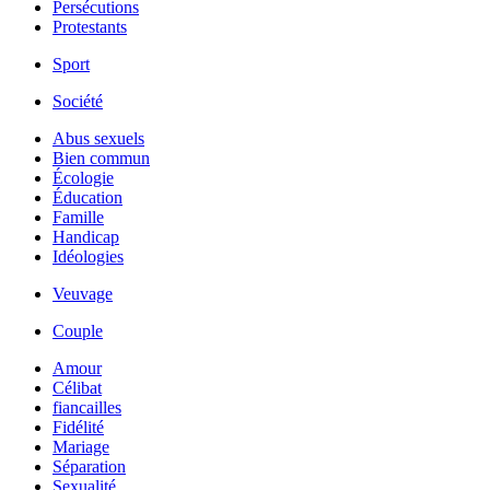
Persécutions
Protestants
Sport
Société
Abus sexuels
Bien commun
Écologie
Éducation
Famille
Handicap
Idéologies
Veuvage
Couple
Amour
Célibat
fiancailles
Fidélité
Mariage
Séparation
Sexualité