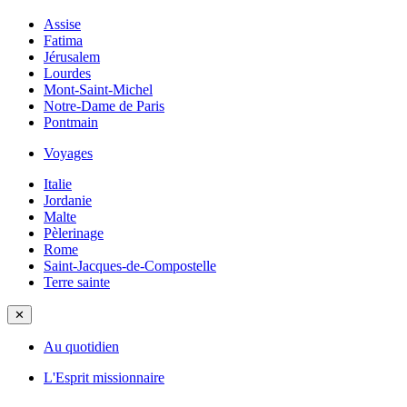
Assise
Fatima
Jérusalem
Lourdes
Mont-Saint-Michel
Notre-Dame de Paris
Pontmain
Voyages
Italie
Jordanie
Malte
Pèlerinage
Rome
Saint-Jacques-de-Compostelle
Terre sainte
✕
Au quotidien
L'Esprit missionnaire