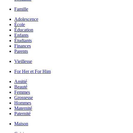
Famille
Adolescence
École
Éducation
Enfants
Étudiants
Finances
Parents
Vieillesse
For Her et For Him
Amitié
Beauté
Femmes
Grossesse
Hommes
Maternité
Paternité
Maison