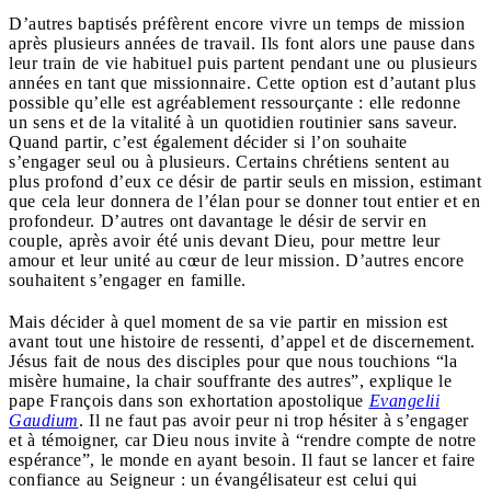
D’autres baptisés préfèrent encore vivre un temps de mission
après plusieurs années de travail. Ils font alors une pause dans
leur train de vie habituel puis partent pendant une ou plusieurs
années en tant que missionnaire. Cette option est d’autant plus
possible qu’elle est agréablement ressourçante : elle redonne
un sens et de la vitalité à un quotidien routinier sans saveur.
Quand partir, c’est également décider si l’on souhaite
s’engager seul ou à plusieurs. Certains chrétiens sentent au
plus profond d’eux ce désir de partir seuls en mission, estimant
que cela leur donnera de l’élan pour se donner tout entier et en
profondeur. D’autres ont davantage le désir de servir en
couple, après avoir été unis devant Dieu, pour mettre leur
amour et leur unité au cœur de leur mission. D’autres encore
souhaitent s’engager en famille.
Mais décider à quel moment de sa vie partir en mission est
avant tout une histoire de ressenti, d’appel et de discernement.
Jésus fait de nous des disciples pour que nous touchions “
la
misère humaine, la chair souffrante des autres
”, explique le
pape François dans son exhortation apostolique
Evangelii
Gaudium
. Il ne faut pas avoir peur ni trop hésiter à s’engager
et à témoigner, car Dieu nous invite à “
rendre compte de notre
espérance”
, le monde en ayant besoin. Il faut se lancer et faire
confiance au Seigneur : un évangélisateur est celui qui