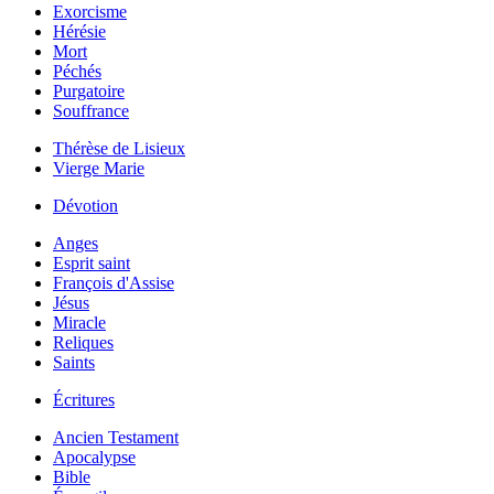
Exorcisme
Hérésie
Mort
Péchés
Purgatoire
Souffrance
Thérèse de Lisieux
Vierge Marie
Dévotion
Anges
Esprit saint
François d'Assise
Jésus
Miracle
Reliques
Saints
Écritures
Ancien Testament
Apocalypse
Bible