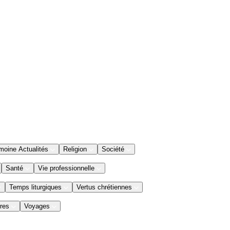
moine Actualités
Religion
Société
Santé
Vie professionnelle
Temps liturgiques
Vertus chrétiennes
res
Voyages