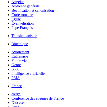
Angelus
Audience générale
Béatification et canonisation
Curie romaine
Église
Évangélisation
Pape François
Transhumanisme
Bioéthique
Avortement
Euthanasie
Fin de vie
Genre
GPA
Intelligence artificielle
PMA
France
clerge
Conférence des évêques de France
Diocèses
Paris