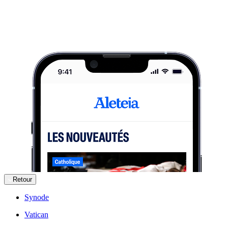
Retour
Synode
Vatican