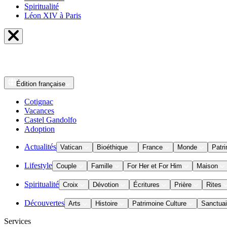
Spiritualité
Léon XIV à Paris
Édition
française
Cotignac
Vacances
Castel Gandolfo
Adoption
Actualités
Vatican
Bioéthique
France
Monde
Patri
Lifestyle
Couple
Famille
For Her et For Him
Maison
Spiritualité
Croix
Dévotion
Écritures
Prière
Rites
Découvertes
Arts
Histoire
Patrimoine Culture
Sanctuai
Services