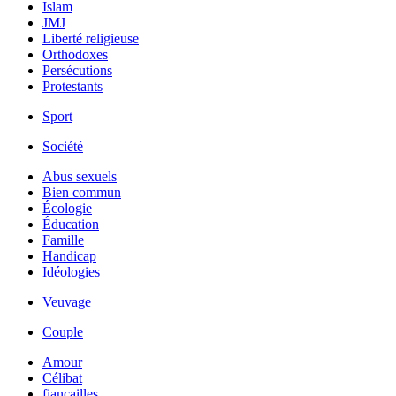
Islam
JMJ
Liberté religieuse
Orthodoxes
Persécutions
Protestants
Sport
Société
Abus sexuels
Bien commun
Écologie
Éducation
Famille
Handicap
Idéologies
Veuvage
Couple
Amour
Célibat
fiancailles