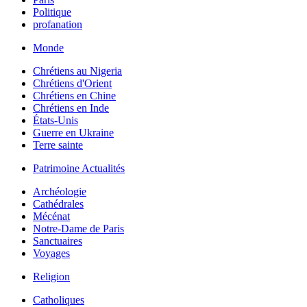
Politique
profanation
Monde
Chrétiens au Nigeria
Chrétiens d'Orient
Chrétiens en Chine
Chrétiens en Inde
États-Unis
Guerre en Ukraine
Terre sainte
Patrimoine Actualités
Archéologie
Cathédrales
Mécénat
Notre-Dame de Paris
Sanctuaires
Voyages
Religion
Catholiques