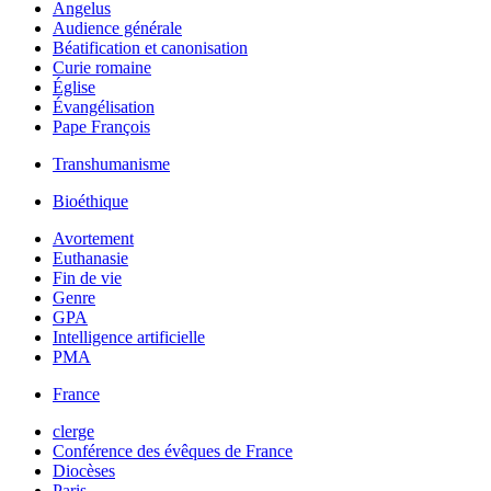
Angelus
Audience générale
Béatification et canonisation
Curie romaine
Église
Évangélisation
Pape François
Transhumanisme
Bioéthique
Avortement
Euthanasie
Fin de vie
Genre
GPA
Intelligence artificielle
PMA
France
clerge
Conférence des évêques de France
Diocèses
Paris