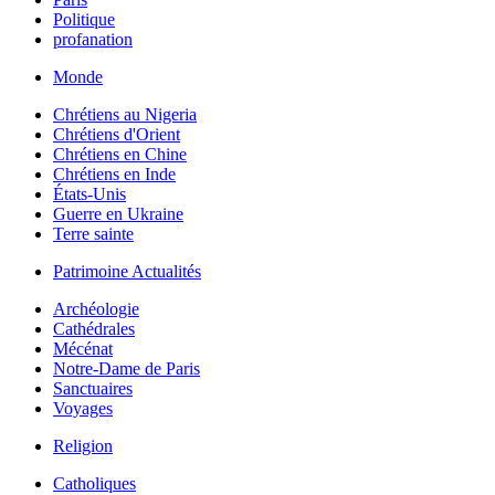
Politique
profanation
Monde
Chrétiens au Nigeria
Chrétiens d'Orient
Chrétiens en Chine
Chrétiens en Inde
États-Unis
Guerre en Ukraine
Terre sainte
Patrimoine Actualités
Archéologie
Cathédrales
Mécénat
Notre-Dame de Paris
Sanctuaires
Voyages
Religion
Catholiques