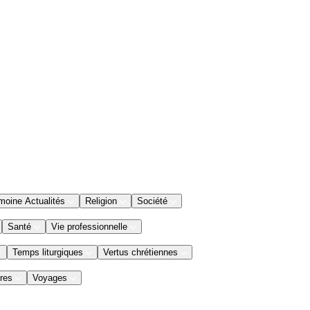
moine Actualités
Religion
Société
Santé
Vie professionnelle
Temps liturgiques
Vertus chrétiennes
res
Voyages