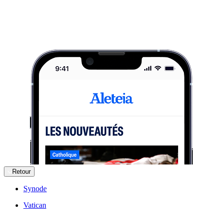
Retour
Synode
Vatican