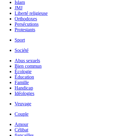
Islam
JMJ
Liberté religieuse
Orthodoxes
Persécutions
Protestants
Sport
Société
Abus sexuels
Bien commun
Écologie
Éducation
Famille
Handicap
Idéologies
Veuvage
Couple
Amour
Célibat
fiancailles