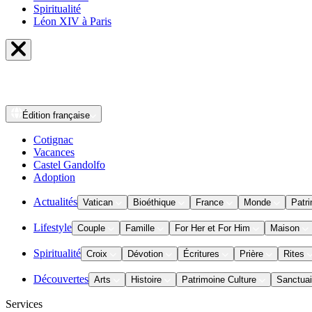
Spiritualité
Léon XIV à Paris
Édition
française
Cotignac
Vacances
Castel Gandolfo
Adoption
Actualités
Vatican
Bioéthique
France
Monde
Patri
Lifestyle
Couple
Famille
For Her et For Him
Maison
Spiritualité
Croix
Dévotion
Écritures
Prière
Rites
Découvertes
Arts
Histoire
Patrimoine Culture
Sanctuai
Services