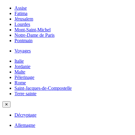
Assise
Fatima
Jérusalem
Lourdes
Mont-Saint-Michel
Notre-Dame de Paris
Pontmain
Voyages
Italie
Jordanie
Malte
Pèlerinage
Rome
Saint-Jacques-de-Compostelle
Terre sainte
✕
Décryptage
Allemagne