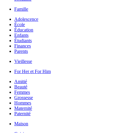
Famille
Adolescence
École
Éducation
Enfants
Étudiants
Finances
Parents
Vieillesse
For Her et For Him
Amitié
Beauté
Femmes
Grossesse
Hommes
Maternité
Paternité
Maison