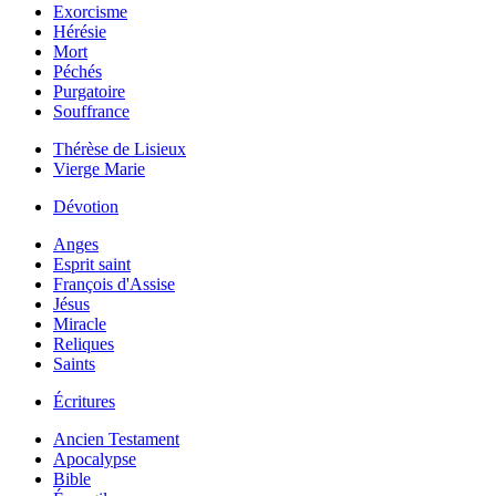
Exorcisme
Hérésie
Mort
Péchés
Purgatoire
Souffrance
Thérèse de Lisieux
Vierge Marie
Dévotion
Anges
Esprit saint
François d'Assise
Jésus
Miracle
Reliques
Saints
Écritures
Ancien Testament
Apocalypse
Bible