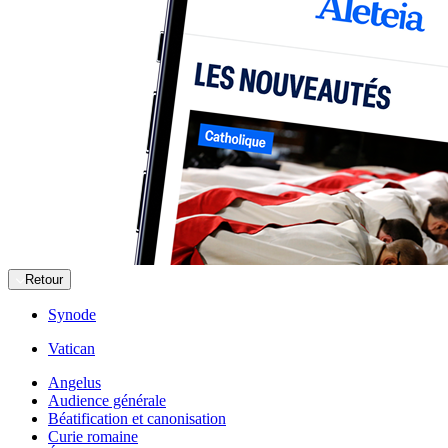
Retour
Synode
Vatican
Angelus
Audience générale
Béatification et canonisation
Curie romaine