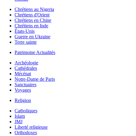
Chrétiens au Nigeria
Chrétiens d'Orient
Chrétiens en Chine
Chrétiens en Inde
États-Unis
Guerre en Ukraine
Terre sainte
Patrimoine Actualités
Archéologie
Cathédrales
Mécénat
Notre-Dame de Paris
Sanctuaires
Voyages
Religion
Catholiques
Islam
JMJ
Liberté religieuse
Orthodoxes