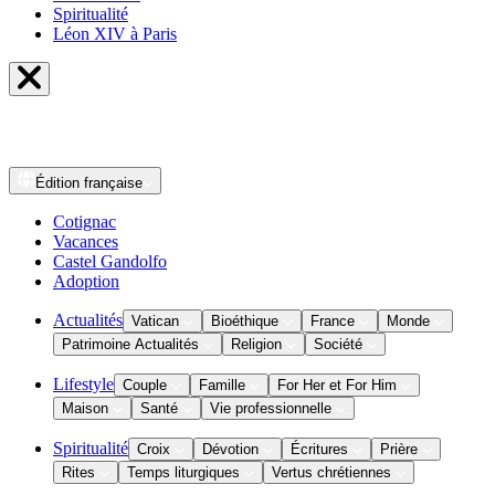
Spiritualité
Léon XIV à Paris
Édition
française
Cotignac
Vacances
Castel Gandolfo
Adoption
Actualités
Vatican
Bioéthique
France
Monde
Patrimoine Actualités
Religion
Société
Lifestyle
Couple
Famille
For Her et For Him
Maison
Santé
Vie professionnelle
Spiritualité
Croix
Dévotion
Écritures
Prière
Rites
Temps liturgiques
Vertus chrétiennes