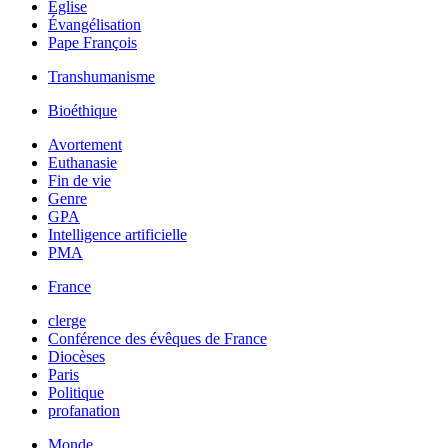
Église
Évangélisation
Pape François
Transhumanisme
Bioéthique
Avortement
Euthanasie
Fin de vie
Genre
GPA
Intelligence artificielle
PMA
France
clerge
Conférence des évêques de France
Diocèses
Paris
Politique
profanation
Monde