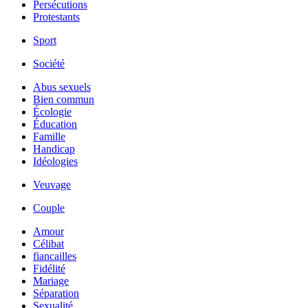
Persécutions
Protestants
Sport
Société
Abus sexuels
Bien commun
Écologie
Éducation
Famille
Handicap
Idéologies
Veuvage
Couple
Amour
Célibat
fiancailles
Fidélité
Mariage
Séparation
Sexualité