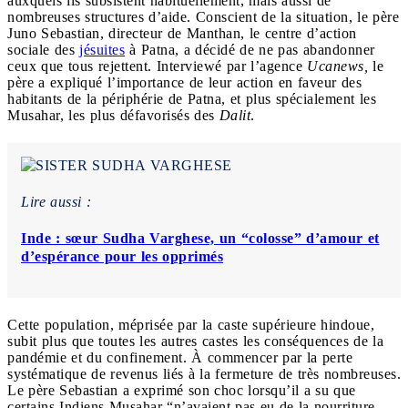
auxquels ils subsistent habituellement, mais aussi de
nombreuses structures d’aide. Conscient de la situation, le père
Juno Sebastian, directeur de Manthan, le centre d’action
sociale des
jésuites
à Patna, a décidé de ne pas abandonner
ceux que tous rejettent. Interviewé par l’agence
Ucanews,
le
père a expliqué l’importance de leur action en faveur des
habitants de la périphérie de Patna, et plus spécialement les
Musahar, les plus défavorisés des
Dalit
.
Lire aussi :
Inde : sœur Sudha Varghese, un “colosse” d’amour et
d’espérance pour les opprimés
Cette population, méprisée par la caste supérieure hindoue,
subit plus que toutes les autres castes les conséquences de la
pandémie et du confinement. À commencer par la perte
systématique de revenus liés à la fermeture de très nombreuses.
Le père Sebastian a exprimé son choc lorsqu’il a su que
certains Indiens Musahar “n’avaient pas eu de la nourriture