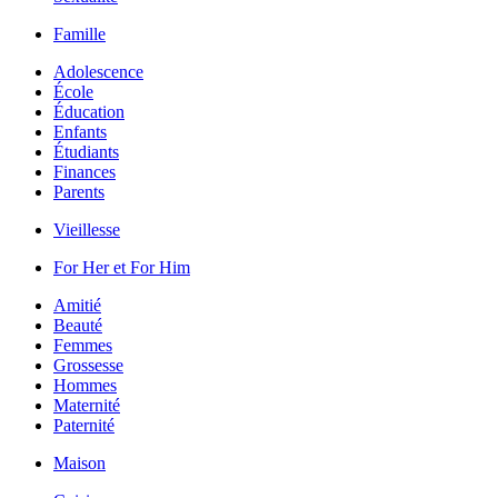
Famille
Adolescence
École
Éducation
Enfants
Étudiants
Finances
Parents
Vieillesse
For Her et For Him
Amitié
Beauté
Femmes
Grossesse
Hommes
Maternité
Paternité
Maison