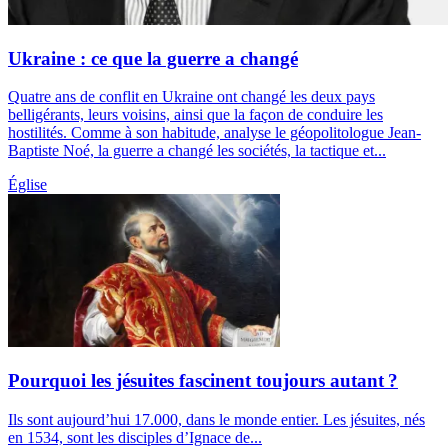
Ukraine : ce que la guerre a changé
Quatre ans de conflit en Ukraine ont changé les deux pays
belligérants, leurs voisins, ainsi que la façon de conduire les
hostilités. Comme à son habitude, analyse le géopolitologue Jean-
Baptiste Noé, la guerre a changé les sociétés, la tactique et...
Église
Pourquoi les jésuites fascinent toujours autant ?
Ils sont aujourd’hui 17.000, dans le monde entier. Les jésuites, nés
en 1534, sont les disciples d’Ignace de...