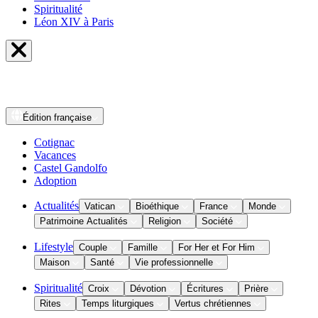
Spiritualité
Léon XIV à Paris
Édition
française
Cotignac
Vacances
Castel Gandolfo
Adoption
Actualités
Vatican
Bioéthique
France
Monde
Patrimoine Actualités
Religion
Société
Lifestyle
Couple
Famille
For Her et For Him
Maison
Santé
Vie professionnelle
Spiritualité
Croix
Dévotion
Écritures
Prière
Rites
Temps liturgiques
Vertus chrétiennes