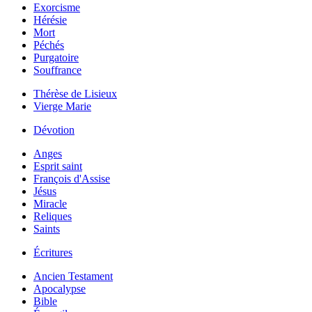
Exorcisme
Hérésie
Mort
Péchés
Purgatoire
Souffrance
Thérèse de Lisieux
Vierge Marie
Dévotion
Anges
Esprit saint
François d'Assise
Jésus
Miracle
Reliques
Saints
Écritures
Ancien Testament
Apocalypse
Bible