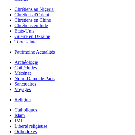
Chrétiens au Nigeria
Chrétiens d'Orient
Chrétiens en Chine
Chrétiens en Inde
États-Unis
Guerre en Ukraine
Terre sainte
Patrimoine Actualités
Archéologie
Cathédrales
Mécénat
Notre-Dame de Paris
Sanctuaires
Voyages
Religion
Catholiques
Islam
JMJ
Liberté religieuse
Orthodoxes