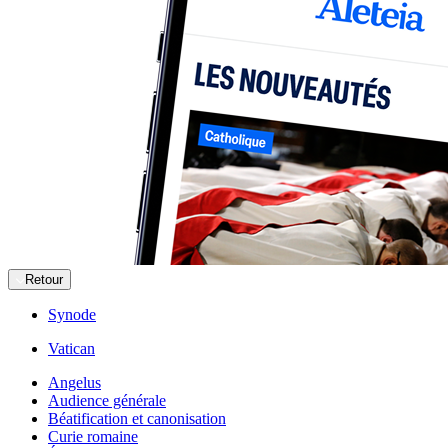
Retour
Synode
Vatican
Angelus
Audience générale
Béatification et canonisation
Curie romaine