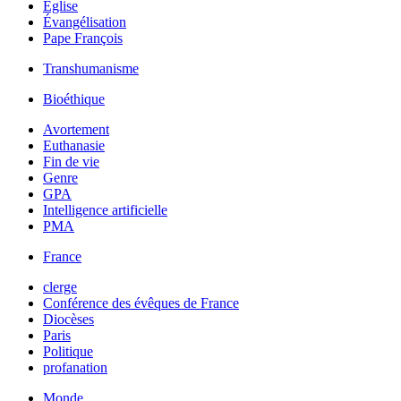
Église
Évangélisation
Pape François
Transhumanisme
Bioéthique
Avortement
Euthanasie
Fin de vie
Genre
GPA
Intelligence artificielle
PMA
France
clerge
Conférence des évêques de France
Diocèses
Paris
Politique
profanation
Monde