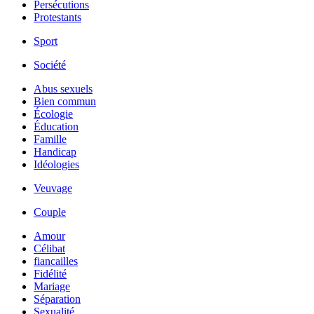
Persécutions
Protestants
Sport
Société
Abus sexuels
Bien commun
Écologie
Éducation
Famille
Handicap
Idéologies
Veuvage
Couple
Amour
Célibat
fiancailles
Fidélité
Mariage
Séparation
Sexualité