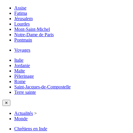
Assise
Fatima
Jérusalem
Lourdes
Mont-Saint-Michel
Notre-Dame de Paris
Pontmain
Voyages
Italie
Jordanie
Malte
Pèlerinage
Rome
Saint-Jacques-de-Compostelle
Terre sainte
✕
Actualités
>
Monde
Chrétiens en Inde