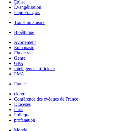
Église
Évangélisation
Pape François
Transhumanisme
Bioéthique
Avortement
Euthanasie
Fin de vie
Genre
GPA
Intelligence artificielle
PMA
France
clerge
Conférence des évêques de France
Diocèses
Paris
Politique
profanation
Monde