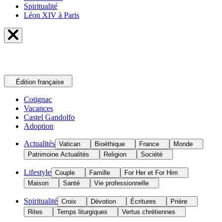
Spiritualité
Léon XIV à Paris
Édition
française
Cotignac
Vacances
Castel Gandolfo
Adoption
Actualités
Vatican
Bioéthique
France
Monde
Patrimoine Actualités
Religion
Société
Lifestyle
Couple
Famille
For Her et For Him
Maison
Santé
Vie professionnelle
Spiritualité
Croix
Dévotion
Écritures
Prière
Rites
Temps liturgiques
Vertus chrétiennes