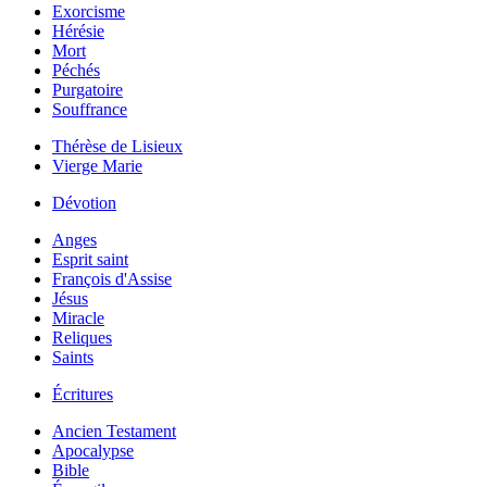
Exorcisme
Hérésie
Mort
Péchés
Purgatoire
Souffrance
Thérèse de Lisieux
Vierge Marie
Dévotion
Anges
Esprit saint
François d'Assise
Jésus
Miracle
Reliques
Saints
Écritures
Ancien Testament
Apocalypse
Bible