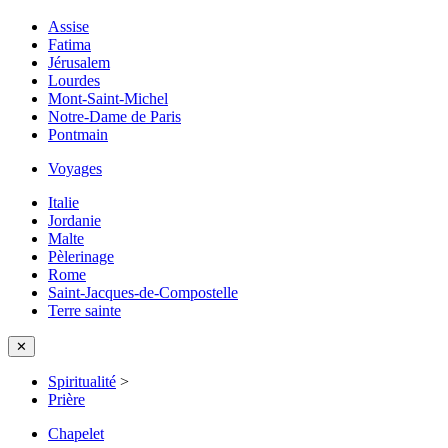
Assise
Fatima
Jérusalem
Lourdes
Mont-Saint-Michel
Notre-Dame de Paris
Pontmain
Voyages
Italie
Jordanie
Malte
Pèlerinage
Rome
Saint-Jacques-de-Compostelle
Terre sainte
✕
Spiritualité
>
Prière
Chapelet