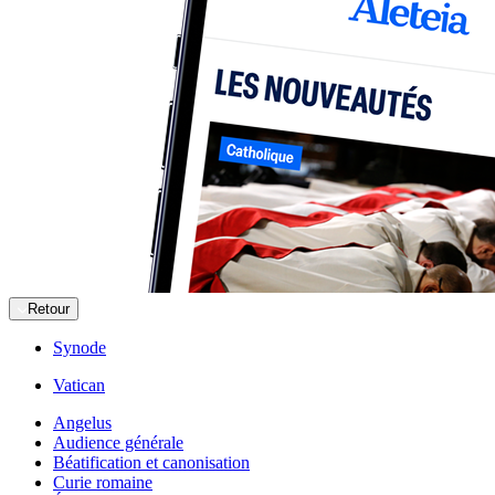
Retour
Synode
Vatican
Angelus
Audience générale
Béatification et canonisation
Curie romaine