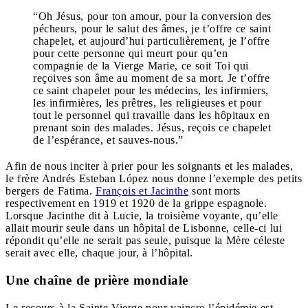
“Oh Jésus, pour ton amour, pour la conversion des
pécheurs, pour le salut des âmes, je t’offre ce saint
chapelet, et aujourd’hui particulièrement, je l’offre
pour cette personne qui meurt pour qu’en
compagnie de la Vierge Marie, ce soit Toi qui
reçoives son âme au moment de sa mort. Je t’offre
ce saint chapelet pour les médecins, les infirmiers,
les infirmières, les prêtres, les religieuses et pour
tout le personnel qui travaille dans les hôpitaux en
prenant soin des malades. Jésus, reçois ce chapelet
de l’espérance, et sauves-nous.”
Afin de nous inciter à prier pour les soignants et les malades,
le frère Andrés Esteban López nous donne l’exemple des petits
bergers de Fatima.
François et Jacinthe
sont morts
respectivement en 1919 et 1920 de la grippe espagnole.
Lorsque Jacinthe dit à Lucie, la troisième voyante, qu’elle
allait mourir seule dans un hôpital de Lisbonne, celle-ci lui
répondit qu’elle ne serait pas seule, puisque la Mère céleste
serait avec elle, chaque jour, à l’hôpital.
Une chaîne de prière mondiale
Le recours à la Sainte Vierge pour vaincre l’épidémie est