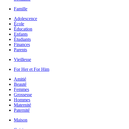
Famille
Adolescence
École
Éducation
Enfants
Étudiants
Finances
Parents
Vieillesse
For Her et For Him
Amitié
Beauté
Femmes
Grossesse
Hommes
Maternité
Paternité
Maison