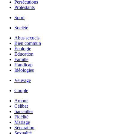
Persécutions
Protestants
Sport
Société
Abus sexuels
Bien commun
Écologie
Éducation
Famille
Handicap
Idéologies
Veuvage
Couple
Amour
Célibat
fiancailles
Fidélité
Mariage
Séparation
Sexualité