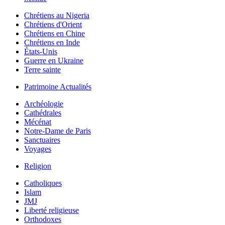
Chrétiens au Nigeria
Chrétiens d'Orient
Chrétiens en Chine
Chrétiens en Inde
États-Unis
Guerre en Ukraine
Terre sainte
Patrimoine Actualités
Archéologie
Cathédrales
Mécénat
Notre-Dame de Paris
Sanctuaires
Voyages
Religion
Catholiques
Islam
JMJ
Liberté religieuse
Orthodoxes