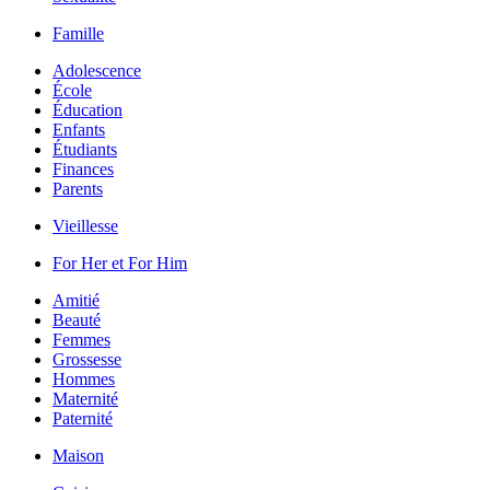
Famille
Adolescence
École
Éducation
Enfants
Étudiants
Finances
Parents
Vieillesse
For Her et For Him
Amitié
Beauté
Femmes
Grossesse
Hommes
Maternité
Paternité
Maison