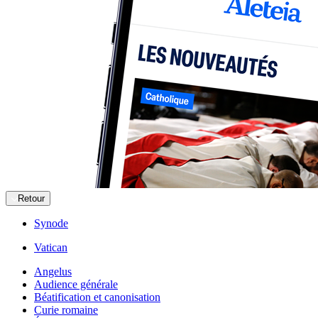
Retour
Synode
Vatican
Angelus
Audience générale
Béatification et canonisation
Curie romaine