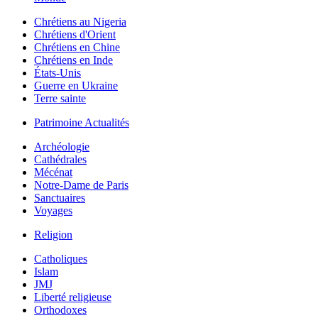
Chrétiens au Nigeria
Chrétiens d'Orient
Chrétiens en Chine
Chrétiens en Inde
États-Unis
Guerre en Ukraine
Terre sainte
Patrimoine Actualités
Archéologie
Cathédrales
Mécénat
Notre-Dame de Paris
Sanctuaires
Voyages
Religion
Catholiques
Islam
JMJ
Liberté religieuse
Orthodoxes