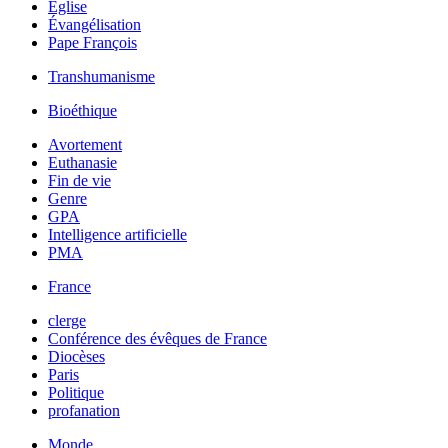
Église
Évangélisation
Pape François
Transhumanisme
Bioéthique
Avortement
Euthanasie
Fin de vie
Genre
GPA
Intelligence artificielle
PMA
France
clerge
Conférence des évêques de France
Diocèses
Paris
Politique
profanation
Monde