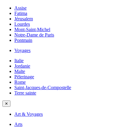
Assise
Fatima
Jérusalem
Lourdes
Mont-Saint-Michel
Notre-Dame de Paris
Pontmain
Voyages
Italie
Jordanie
Malte
Pèlerinage
Rome
Saint-Jacques-de-Compostelle
Terre sainte
✕
Art & Voyages
Arts