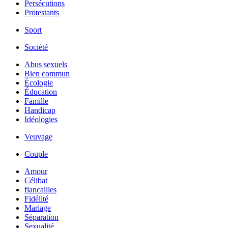
Persécutions
Protestants
Sport
Société
Abus sexuels
Bien commun
Écologie
Éducation
Famille
Handicap
Idéologies
Veuvage
Couple
Amour
Célibat
fiancailles
Fidélité
Mariage
Séparation
Sexualité