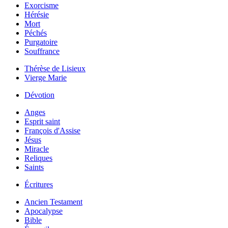
Exorcisme
Hérésie
Mort
Péchés
Purgatoire
Souffrance
Thérèse de Lisieux
Vierge Marie
Dévotion
Anges
Esprit saint
François d'Assise
Jésus
Miracle
Reliques
Saints
Écritures
Ancien Testament
Apocalypse
Bible