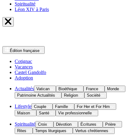
Spiritualité
Léon XIV à Paris
Édition
française
Cotignac
Vacances
Castel Gandolfo
Adoption
Actualités
Vatican
Bioéthique
France
Monde
Patrimoine Actualités
Religion
Société
Lifestyle
Couple
Famille
For Her et For Him
Maison
Santé
Vie professionnelle
Spiritualité
Croix
Dévotion
Écritures
Prière
Rites
Temps liturgiques
Vertus chrétiennes