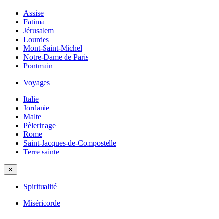
Assise
Fatima
Jérusalem
Lourdes
Mont-Saint-Michel
Notre-Dame de Paris
Pontmain
Voyages
Italie
Jordanie
Malte
Pèlerinage
Rome
Saint-Jacques-de-Compostelle
Terre sainte
✕
Spiritualité
Miséricorde