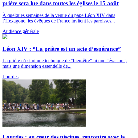
prière sera lue dans toutes les églises le 15 août
À quelques semaines de la venue du pape Léon XIV dans
l’Hexagone, les évêques de France invitent les paroisses...
Audience générale
Léon XIV : “La prière est un acte d’espérance”
La prière n’est ni une technique de "bien-être" ni une "évasion",
mais une dimension essentielle de...
Lourdes
Lourdes : au cœur des piscines, rencontre avec la