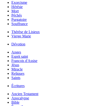
Exorcisme
Hérésie
Mort
Péchés
Purgatoire
Souffrance
Thérèse de Lisieux
Vierge Marie
Dévotion
Anges
Esprit saint
François d'Assise
Jésus
Miracle
Reliques
Saints
Écritures
Ancien Testament
Apocalypse
Bible