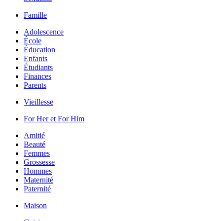
Famille
Adolescence
École
Éducation
Enfants
Étudiants
Finances
Parents
Vieillesse
For Her et For Him
Amitié
Beauté
Femmes
Grossesse
Hommes
Maternité
Paternité
Maison