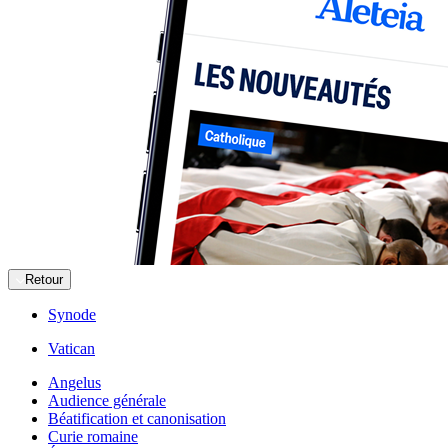
Retour
Synode
Vatican
Angelus
Audience générale
Béatification et canonisation
Curie romaine