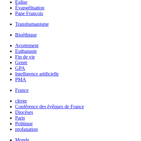
Église
Évangélisation
Pape François
Transhumanisme
Bioéthique
Avortement
Euthanasie
Fin de vie
Genre
GPA
Intelligence artificielle
PMA
France
clerge
Conférence des évêques de France
Diocèses
Paris
Politique
profanation
Monde