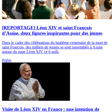
[REPORTAGE] Léon XIV et saint François
d’Assise, deux figures inspirantes pour des jeunes
Dans le cadre des célébrations du huitième centenaire de la mort de
saint François, des milliers de jeunes se sont rassemblés à Assise
autour du pape Léon XIV ce 6 août.
Prière
Visite de Léon XIV en France : une intention de