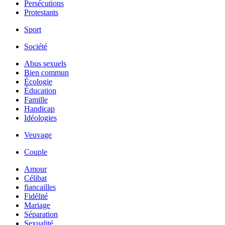
Persécutions
Protestants
Sport
Société
Abus sexuels
Bien commun
Écologie
Éducation
Famille
Handicap
Idéologies
Veuvage
Couple
Amour
Célibat
fiancailles
Fidélité
Mariage
Séparation
Sexualité