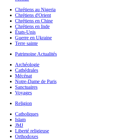
Chrétiens au Nigeria
Chrétiens d'Orient
Chrétiens en Chine
Chrétiens en Inde
États-Unis
Guerre en Ukraine
Terre sainte
Patrimoine Actualités
Archéologie
Cathédrales
Mécénat
Notre-Dame de Paris
Sanctuaires
Voyages
Religion
Catholiques
Islam
JMJ
Liberté religieuse
Orthodoxes