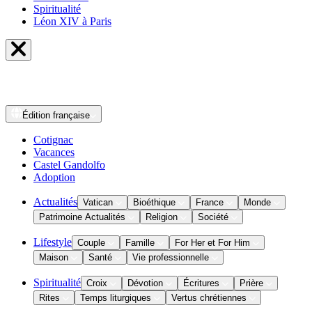
Spiritualité
Léon XIV à Paris
Édition
française
Cotignac
Vacances
Castel Gandolfo
Adoption
Actualités
Vatican
Bioéthique
France
Monde
Patrimoine Actualités
Religion
Société
Lifestyle
Couple
Famille
For Her et For Him
Maison
Santé
Vie professionnelle
Spiritualité
Croix
Dévotion
Écritures
Prière
Rites
Temps liturgiques
Vertus chrétiennes