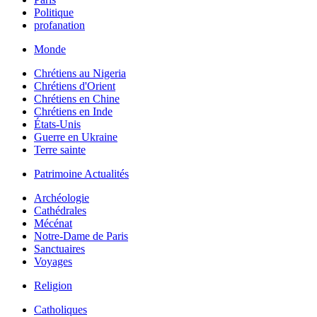
Politique
profanation
Monde
Chrétiens au Nigeria
Chrétiens d'Orient
Chrétiens en Chine
Chrétiens en Inde
États-Unis
Guerre en Ukraine
Terre sainte
Patrimoine Actualités
Archéologie
Cathédrales
Mécénat
Notre-Dame de Paris
Sanctuaires
Voyages
Religion
Catholiques