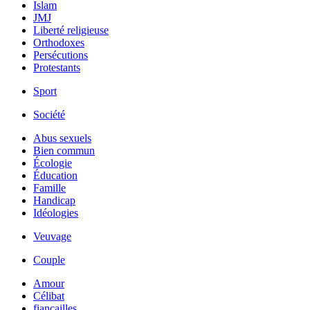
Islam
JMJ
Liberté religieuse
Orthodoxes
Persécutions
Protestants
Sport
Société
Abus sexuels
Bien commun
Écologie
Éducation
Famille
Handicap
Idéologies
Veuvage
Couple
Amour
Célibat
fiancailles