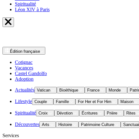
Spiritualité
Léon XIV à Paris
Édition
française
Cotignac
Vacances
Castel Gandolfo
Adoption
Actualités
Vatican
Bioéthique
France
Monde
Patri
Lifestyle
Couple
Famille
For Her et For Him
Maison
Spiritualité
Croix
Dévotion
Écritures
Prière
Rites
Découvertes
Arts
Histoire
Patrimoine Culture
Sanctuai
Services