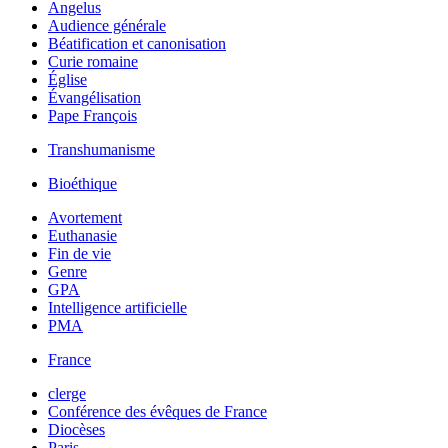
Angelus
Audience générale
Béatification et canonisation
Curie romaine
Église
Évangélisation
Pape François
Transhumanisme
Bioéthique
Avortement
Euthanasie
Fin de vie
Genre
GPA
Intelligence artificielle
PMA
France
clerge
Conférence des évêques de France
Diocèses
Paris