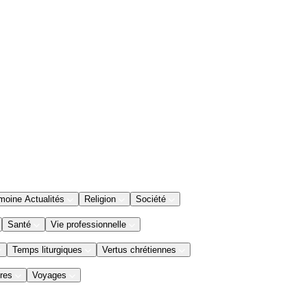
moine Actualités
Religion
Société
Santé
Vie professionnelle
Temps liturgiques
Vertus chrétiennes
res
Voyages