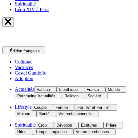
Spiritualité
Léon XIV à Paris
Édition
française
Cotignac
Vacances
Castel Gandolfo
Adoption
Actualités
Vatican
Bioéthique
France
Monde
Patrimoine Actualités
Religion
Société
Lifestyle
Couple
Famille
For Her et For Him
Maison
Santé
Vie professionnelle
Spiritualité
Croix
Dévotion
Écritures
Prière
Rites
Temps liturgiques
Vertus chrétiennes