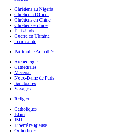
Chrétiens au Nigeria
Chrétiens d'Orient
Chrétiens en Chine
Chrétiens en Inde
États-Unis
Guerre en Ukraine
Terre sainte
Patrimoine Actualités
Archéologie
Cathédrales
Mécénat
Notre-Dame de Paris
Sanctuaires
Voyages
Religion
Catholiques
Islam
JMJ
Liberté religieuse
Orthodoxes