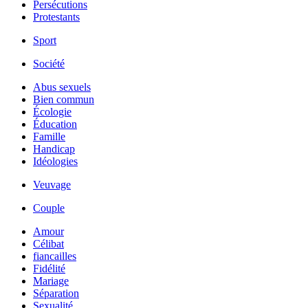
Persécutions
Protestants
Sport
Société
Abus sexuels
Bien commun
Écologie
Éducation
Famille
Handicap
Idéologies
Veuvage
Couple
Amour
Célibat
fiancailles
Fidélité
Mariage
Séparation
Sexualité