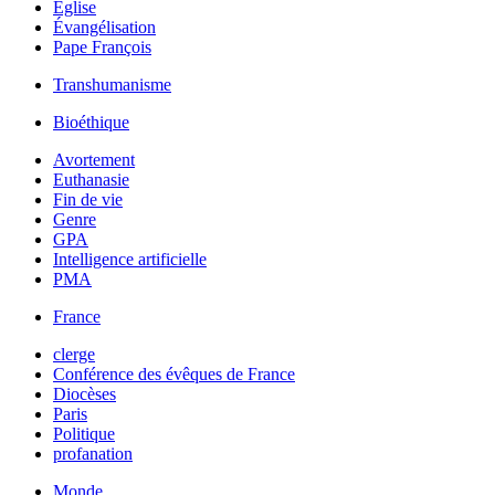
Église
Évangélisation
Pape François
Transhumanisme
Bioéthique
Avortement
Euthanasie
Fin de vie
Genre
GPA
Intelligence artificielle
PMA
France
clerge
Conférence des évêques de France
Diocèses
Paris
Politique
profanation
Monde