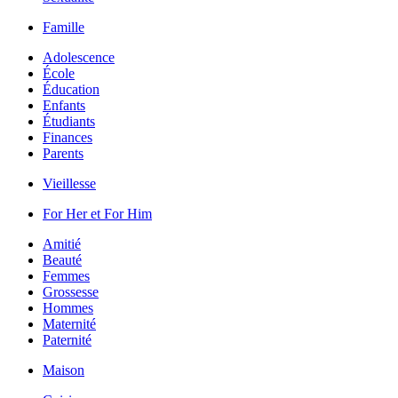
Famille
Adolescence
École
Éducation
Enfants
Étudiants
Finances
Parents
Vieillesse
For Her et For Him
Amitié
Beauté
Femmes
Grossesse
Hommes
Maternité
Paternité
Maison