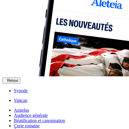
Retour
Synode
Vatican
Angelus
Audience générale
Béatification et canonisation
Curie romaine