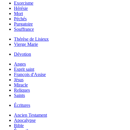
Exorcisme
Hérésie
Mort
Péchés
Purgatoire
Souffrance
Thérèse de Lisieux
Vierge Marie
Dévotion
Anges
Esprit saint
François d'Assise
Jésus
Miracle
Reliques
Saints
Écritures
Ancien Testament
Apocalypse
Bible