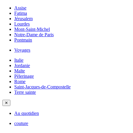
Assise
Fatima
Jérusalem
Lourdes
Mont-Saint-Michel
Notre-Dame de Paris
Pontmain
Voyages
Italie
Jordanie
Malte
Pèlerinage
Rome
Saint-Jacques-de-Compostelle
Terre sainte
✕
Au quotidien
couture