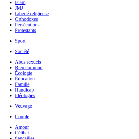
Islam
JMJ
Liberté religieuse
Orthodoxes
Persécutions
Protestants
Sport
Société
Abus sexuels
Bien commun
Écologie
Éducation
Famille
Handicap
Idéologies
Veuvage
Couple
Amour
Célibat
fiancailles