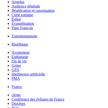
Angelus
Audience générale
Béatification et canonisation
Curie romaine
Église
Évangélisation
Pape François
Transhumanisme
Bioéthique
Avortement
Euthanasie
Fin de vie
Genre
GPA
Intelligence artificielle
PMA
France
clerge
Conférence des évêques de France
Diocèses
Paris