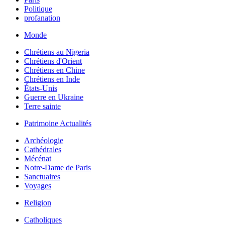
Politique
profanation
Monde
Chrétiens au Nigeria
Chrétiens d'Orient
Chrétiens en Chine
Chrétiens en Inde
États-Unis
Guerre en Ukraine
Terre sainte
Patrimoine Actualités
Archéologie
Cathédrales
Mécénat
Notre-Dame de Paris
Sanctuaires
Voyages
Religion
Catholiques