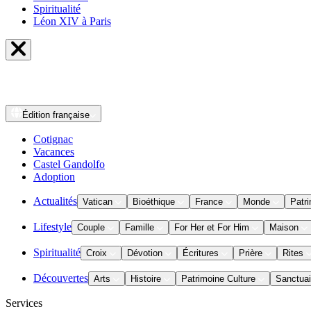
Spiritualité
Léon XIV à Paris
Édition
française
Cotignac
Vacances
Castel Gandolfo
Adoption
Actualités
Vatican
Bioéthique
France
Monde
Patri
Lifestyle
Couple
Famille
For Her et For Him
Maison
Spiritualité
Croix
Dévotion
Écritures
Prière
Rites
Découvertes
Arts
Histoire
Patrimoine Culture
Sanctuai
Services