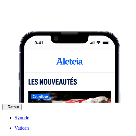
Retour
Synode
Vatican