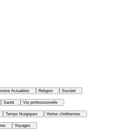
moine Actualités
Religion
Société
Santé
Vie professionnelle
Temps liturgiques
Vertus chrétiennes
res
Voyages