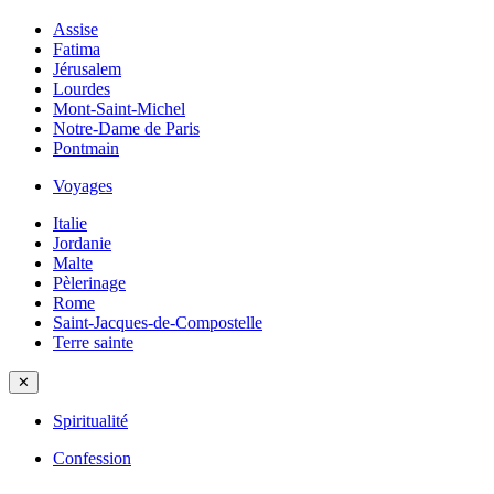
Assise
Fatima
Jérusalem
Lourdes
Mont-Saint-Michel
Notre-Dame de Paris
Pontmain
Voyages
Italie
Jordanie
Malte
Pèlerinage
Rome
Saint-Jacques-de-Compostelle
Terre sainte
✕
Spiritualité
Confession