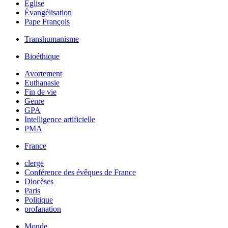
Église
Évangélisation
Pape François
Transhumanisme
Bioéthique
Avortement
Euthanasie
Fin de vie
Genre
GPA
Intelligence artificielle
PMA
France
clerge
Conférence des évêques de France
Diocèses
Paris
Politique
profanation
Monde