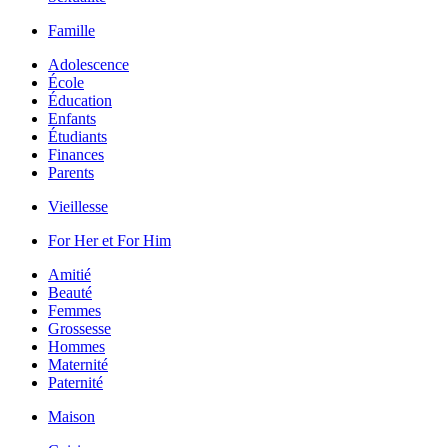
Famille
Adolescence
École
Éducation
Enfants
Étudiants
Finances
Parents
Vieillesse
For Her et For Him
Amitié
Beauté
Femmes
Grossesse
Hommes
Maternité
Paternité
Maison