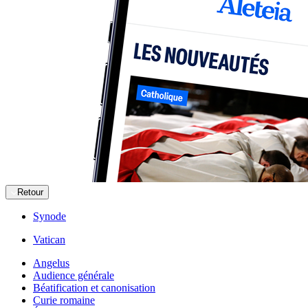
Retour
Synode
Vatican
Angelus
Audience générale
Béatification et canonisation
Curie romaine