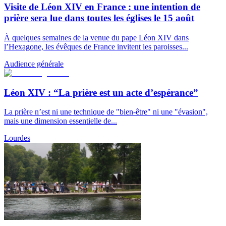
Visite de Léon XIV en France : une intention de
prière sera lue dans toutes les églises le 15 août
À quelques semaines de la venue du pape Léon XIV dans
l’Hexagone, les évêques de France invitent les paroisses...
Audience générale
Léon XIV : “La prière est un acte d’espérance”
La prière n’est ni une technique de "bien-être" ni une "évasion",
mais une dimension essentielle de...
Lourdes