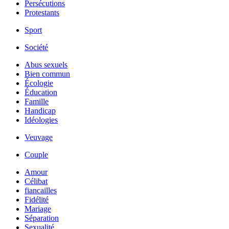
Persécutions
Protestants
Sport
Société
Abus sexuels
Bien commun
Écologie
Éducation
Famille
Handicap
Idéologies
Veuvage
Couple
Amour
Célibat
fiancailles
Fidélité
Mariage
Séparation
Sexualité