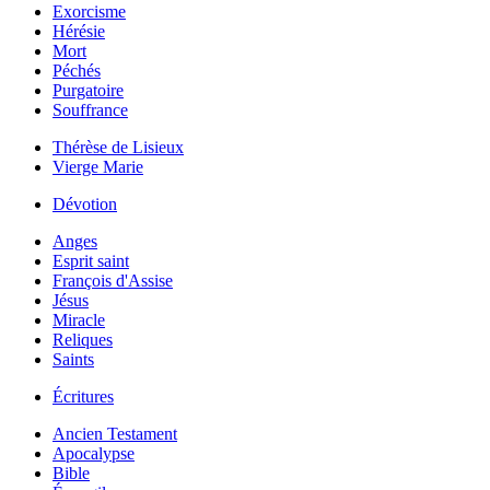
Exorcisme
Hérésie
Mort
Péchés
Purgatoire
Souffrance
Thérèse de Lisieux
Vierge Marie
Dévotion
Anges
Esprit saint
François d'Assise
Jésus
Miracle
Reliques
Saints
Écritures
Ancien Testament
Apocalypse
Bible