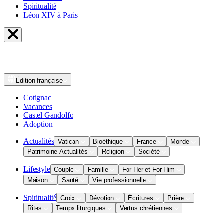
Spiritualité
Léon XIV à Paris
Édition
française
Cotignac
Vacances
Castel Gandolfo
Adoption
Actualités
Vatican
Bioéthique
France
Monde
Patrimoine Actualités
Religion
Société
Lifestyle
Couple
Famille
For Her et For Him
Maison
Santé
Vie professionnelle
Spiritualité
Croix
Dévotion
Écritures
Prière
Rites
Temps liturgiques
Vertus chrétiennes