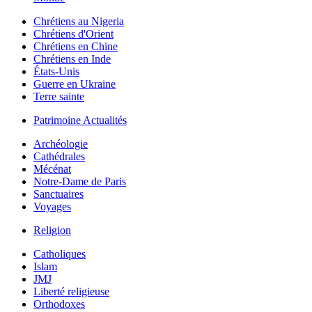
Chrétiens au Nigeria
Chrétiens d'Orient
Chrétiens en Chine
Chrétiens en Inde
États-Unis
Guerre en Ukraine
Terre sainte
Patrimoine Actualités
Archéologie
Cathédrales
Mécénat
Notre-Dame de Paris
Sanctuaires
Voyages
Religion
Catholiques
Islam
JMJ
Liberté religieuse
Orthodoxes