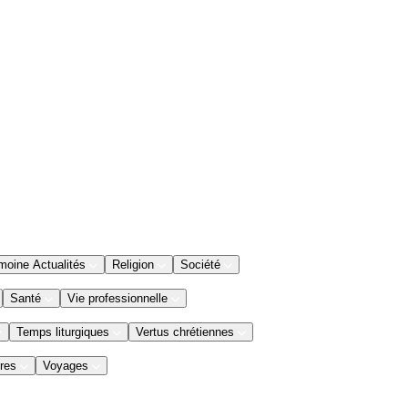
moine Actualités
Religion
Société
Santé
Vie professionnelle
Temps liturgiques
Vertus chrétiennes
res
Voyages