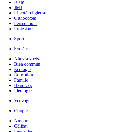
Islam
JMJ
Liberté religieuse
Orthodoxes
Persécutions
Protestants
Sport
Société
Abus sexuels
Bien commun
Écologie
Éducation
Famille
Handicap
Idéologies
Veuvage
Couple
Amour
Célibat
fiancailles