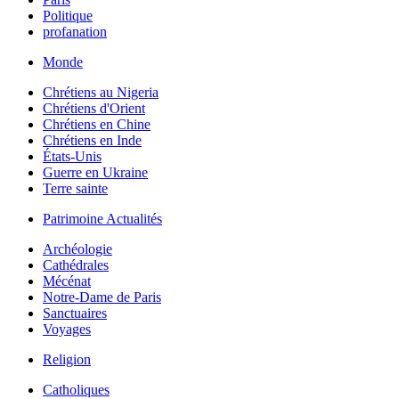
Politique
profanation
Monde
Chrétiens au Nigeria
Chrétiens d'Orient
Chrétiens en Chine
Chrétiens en Inde
États-Unis
Guerre en Ukraine
Terre sainte
Patrimoine Actualités
Archéologie
Cathédrales
Mécénat
Notre-Dame de Paris
Sanctuaires
Voyages
Religion
Catholiques