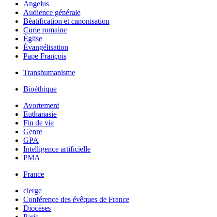
Angelus
Audience générale
Béatification et canonisation
Curie romaine
Église
Évangélisation
Pape François
Transhumanisme
Bioéthique
Avortement
Euthanasie
Fin de vie
Genre
GPA
Intelligence artificielle
PMA
France
clerge
Conférence des évêques de France
Diocèses
Paris