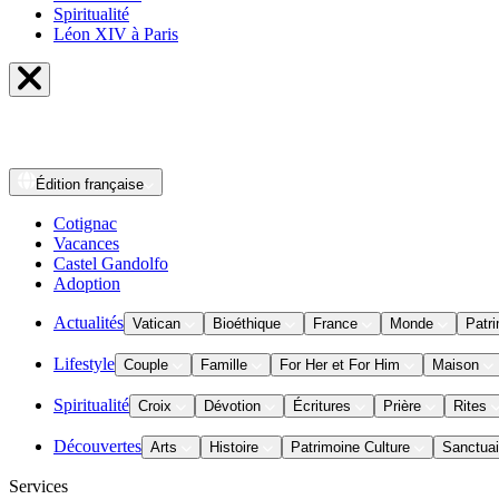
Spiritualité
Léon XIV à Paris
Édition
française
Cotignac
Vacances
Castel Gandolfo
Adoption
Actualités
Vatican
Bioéthique
France
Monde
Patri
Lifestyle
Couple
Famille
For Her et For Him
Maison
Spiritualité
Croix
Dévotion
Écritures
Prière
Rites
Découvertes
Arts
Histoire
Patrimoine Culture
Sanctuai
Services