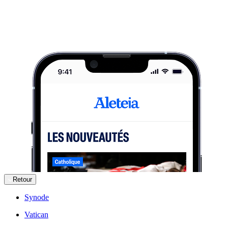
Retour
Synode
Vatican