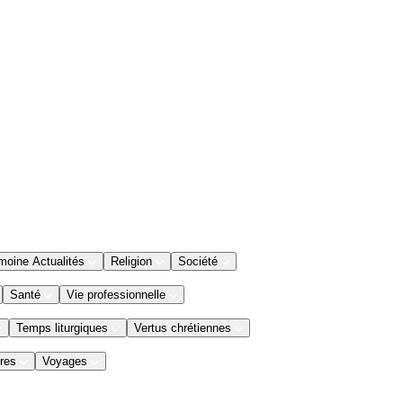
moine Actualités
Religion
Société
Santé
Vie professionnelle
Temps liturgiques
Vertus chrétiennes
res
Voyages