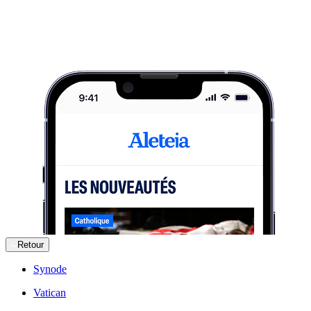
Retour
Synode
Vatican