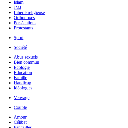
Islam
JMJ
Liberté religieuse
Orthodoxes
Persécutions
Protestants
Sport
Société
Abus sexuels
Bien commun
Écologie
Éducation
Famille
Handicap
Idéologies
Veuvage
Couple
Amour
Célibat
fiancailles