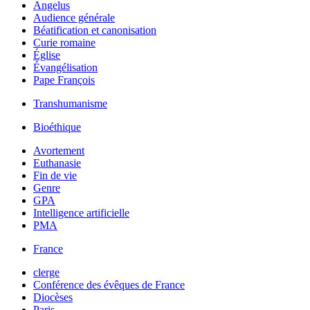
Angelus
Audience générale
Béatification et canonisation
Curie romaine
Église
Évangélisation
Pape François
Transhumanisme
Bioéthique
Avortement
Euthanasie
Fin de vie
Genre
GPA
Intelligence artificielle
PMA
France
clerge
Conférence des évêques de France
Diocèses
Paris