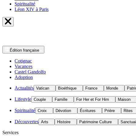
Spiritualité
Léon XIV à Paris
Édition
française
Cotignac
Vacances
Castel Gandolfo
Adoption
Actualités
Vatican
Bioéthique
France
Monde
Patri
Lifestyle
Couple
Famille
For Her et For Him
Maison
Spiritualité
Croix
Dévotion
Écritures
Prière
Rites
Découvertes
Arts
Histoire
Patrimoine Culture
Sanctuai
Services