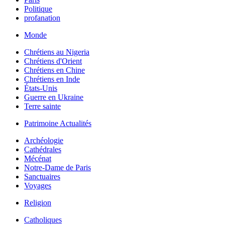
Politique
profanation
Monde
Chrétiens au Nigeria
Chrétiens d'Orient
Chrétiens en Chine
Chrétiens en Inde
États-Unis
Guerre en Ukraine
Terre sainte
Patrimoine Actualités
Archéologie
Cathédrales
Mécénat
Notre-Dame de Paris
Sanctuaires
Voyages
Religion
Catholiques