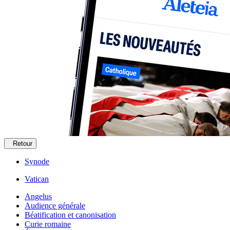
Retour
Synode
Vatican
Angelus
Audience générale
Béatification et canonisation
Curie romaine