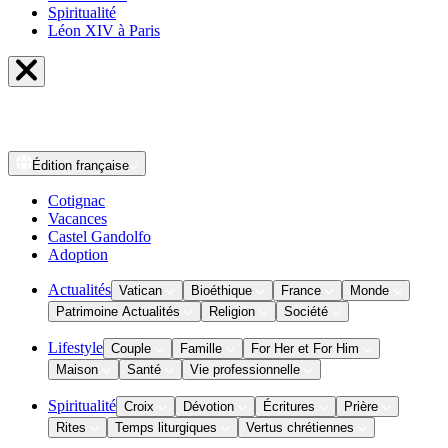
Spiritualité
Léon XIV à Paris
Édition
française
Cotignac
Vacances
Castel Gandolfo
Adoption
Actualités
Vatican
Bioéthique
France
Monde
Patrimoine Actualités
Religion
Société
Lifestyle
Couple
Famille
For Her et For Him
Maison
Santé
Vie professionnelle
Spiritualité
Croix
Dévotion
Écritures
Prière
Rites
Temps liturgiques
Vertus chrétiennes