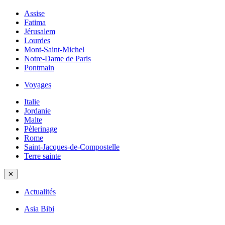
Assise
Fatima
Jérusalem
Lourdes
Mont-Saint-Michel
Notre-Dame de Paris
Pontmain
Voyages
Italie
Jordanie
Malte
Pèlerinage
Rome
Saint-Jacques-de-Compostelle
Terre sainte
✕
Actualités
Asia Bibi