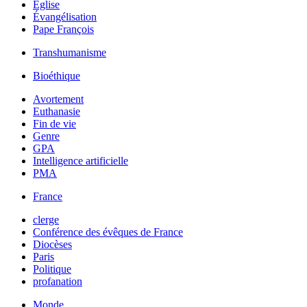
Église
Évangélisation
Pape François
Transhumanisme
Bioéthique
Avortement
Euthanasie
Fin de vie
Genre
GPA
Intelligence artificielle
PMA
France
clerge
Conférence des évêques de France
Diocèses
Paris
Politique
profanation
Monde