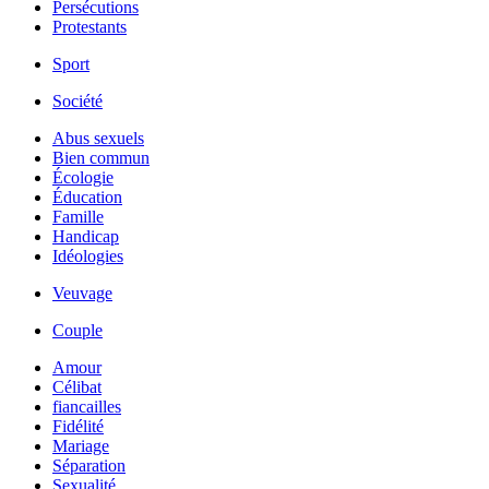
Persécutions
Protestants
Sport
Société
Abus sexuels
Bien commun
Écologie
Éducation
Famille
Handicap
Idéologies
Veuvage
Couple
Amour
Célibat
fiancailles
Fidélité
Mariage
Séparation
Sexualité