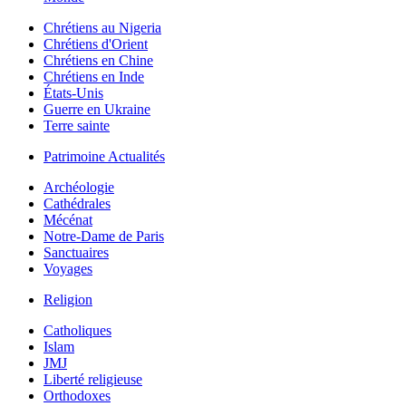
Chrétiens au Nigeria
Chrétiens d'Orient
Chrétiens en Chine
Chrétiens en Inde
États-Unis
Guerre en Ukraine
Terre sainte
Patrimoine Actualités
Archéologie
Cathédrales
Mécénat
Notre-Dame de Paris
Sanctuaires
Voyages
Religion
Catholiques
Islam
JMJ
Liberté religieuse
Orthodoxes