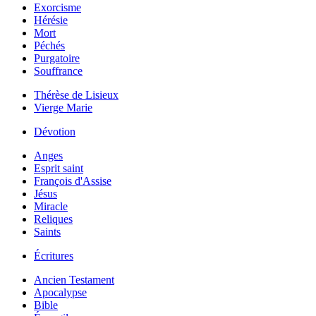
Exorcisme
Hérésie
Mort
Péchés
Purgatoire
Souffrance
Thérèse de Lisieux
Vierge Marie
Dévotion
Anges
Esprit saint
François d'Assise
Jésus
Miracle
Reliques
Saints
Écritures
Ancien Testament
Apocalypse
Bible