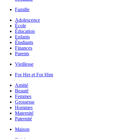
Famille
Adolescence
École
Éducation
Enfants
Étudiants
Finances
Parents
Vieillesse
For Her et For Him
Amitié
Beauté
Femmes
Grossesse
Hommes
Maternité
Paternité
Maison