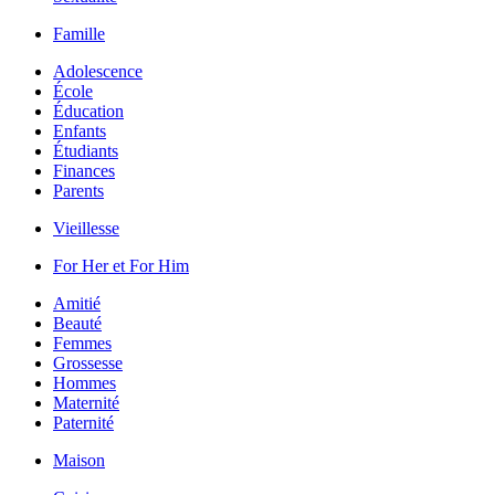
Famille
Adolescence
École
Éducation
Enfants
Étudiants
Finances
Parents
Vieillesse
For Her et For Him
Amitié
Beauté
Femmes
Grossesse
Hommes
Maternité
Paternité
Maison