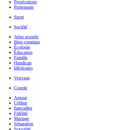
Persécutions
Protestants
Sport
Société
Abus sexuels
Bien commun
Écologie
Éducation
Famille
Handicap
Idéologies
Veuvage
Couple
Amour
Célibat
fiancailles
Fidélité
Mariage
Séparation
Sexualité