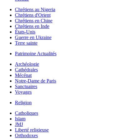
Chrétiens au Nigeria
Chrétiens d'Orient
Chrétiens en Chine
Chrétiens en Inde
États-Unis
Guerre en Ukraine
Terre sainte
Patrimoine Actualités
Archéologie
Cathédrales
Mécénat
Notre-Dame de Paris
Sanctuaires
Voyages
Religion
Catholiques
Islam
JMJ
Liberté religieuse
Orthodoxes