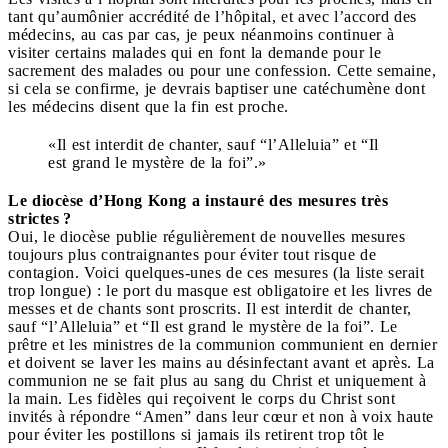
tant qu’aumônier accrédité de l’hôpital, et avec l’accord des
médecins, au cas par cas, je peux néanmoins continuer à
visiter certains malades qui en font la demande pour le
sacrement des malades ou pour une confession. Cette semaine,
si cela se confirme, je devrais baptiser une catéchumène dont
les médecins disent que la fin est proche.
«Il est interdit de chanter, sauf “l’Alleluia” et “Il
est grand le mystère de la foi”.»
Le diocèse d’Hong Kong a instauré des mesures très
strictes ?
Oui, le diocèse publie régulièrement de nouvelles mesures
toujours plus contraignantes pour éviter tout risque de
contagion. Voici quelques-unes de ces mesures (la liste serait
trop longue) : le port du masque est obligatoire et les livres de
messes et de chants sont proscrits. Il est interdit de chanter,
sauf “l’Alleluia” et “Il est grand le mystère de la foi”. Le
prêtre et les ministres de la communion communient en dernier
et doivent se laver les mains au désinfectant avant et après. La
communion ne se fait plus au sang du Christ et uniquement à
la main. Les fidèles qui reçoivent le corps du Christ sont
invités à répondre “Amen” dans leur cœur et non à voix haute
pour éviter les postillons si jamais ils retirent trop tôt le