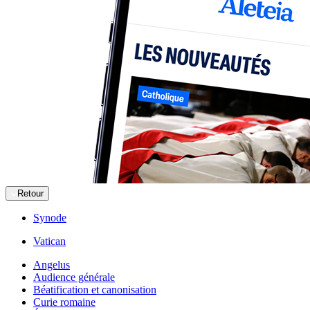
Retour
Synode
Vatican
Angelus
Audience générale
Béatification et canonisation
Curie romaine