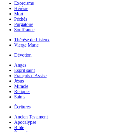
Exorcisme
Hérésie
Mort
Péchés
Purgatoire
Souffrance
Thérèse de Lisieux
Vierge Marie
Dévotion
Anges
Esprit saint
François d'Assise
Jésus
Miracle
Reliques
Saints
Écritures
Ancien Testament
Apocalypse
Bible