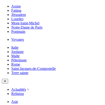
Assise
Fatima
Jérusalem
Lourdes
Mont-Saint-Michel
Notre-Dame de Paris
Pontmain
Voyages
Italie
Jordanie
Malte
Pèlerinage
Rome
Saint-Jacques-de-Compostelle
Terre sainte
✕
Actualités
>
Religion
Asie