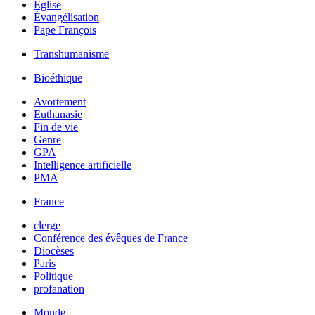
Église
Évangélisation
Pape François
Transhumanisme
Bioéthique
Avortement
Euthanasie
Fin de vie
Genre
GPA
Intelligence artificielle
PMA
France
clerge
Conférence des évêques de France
Diocèses
Paris
Politique
profanation
Monde