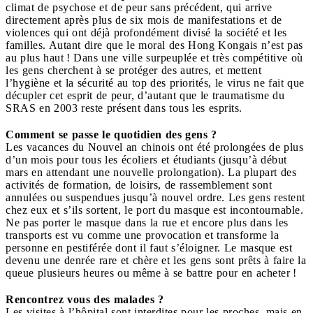
climat de psychose et de peur sans précédent, qui arrive
directement après plus de six mois de manifestations et de
violences qui ont déjà profondément divisé la société et les
familles. Autant dire que le moral des Hong Kongais n’est pas
au plus haut ! Dans une ville surpeuplée et très compétitive où
les gens cherchent à se protéger des autres, et mettent
l’hygiène et la sécurité au top des priorités, le virus ne fait que
décupler cet esprit de peur, d’autant que le traumatisme du
SRAS en 2003 reste présent dans tous les esprits.
Comment se passe le quotidien des gens ?
Les vacances du Nouvel an chinois ont été prolongées de plus
d’un mois pour tous les écoliers et étudiants (jusqu’à début
mars en attendant une nouvelle prolongation). La plupart des
activités de formation, de loisirs, de rassemblement sont
annulées ou suspendues jusqu’à nouvel ordre. Les gens restent
chez eux et s’ils sortent, le port du masque est incontournable.
Ne pas porter le masque dans la rue et encore plus dans les
transports est vu comme une provocation et transforme la
personne en pestiférée dont il faut s’éloigner. Le masque est
devenu une denrée rare et chère et les gens sont prêts à faire la
queue plusieurs heures ou même à se battre pour en acheter !
Rencontrez vous des malades ?
Les visites à l’hôpital sont interdites pour les proches, mais en