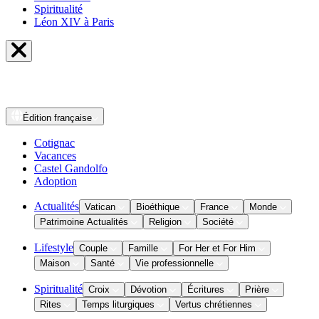
Spiritualité
Léon XIV à Paris
Édition
française
Cotignac
Vacances
Castel Gandolfo
Adoption
Actualités
Vatican
Bioéthique
France
Monde
Patrimoine Actualités
Religion
Société
Lifestyle
Couple
Famille
For Her et For Him
Maison
Santé
Vie professionnelle
Spiritualité
Croix
Dévotion
Écritures
Prière
Rites
Temps liturgiques
Vertus chrétiennes