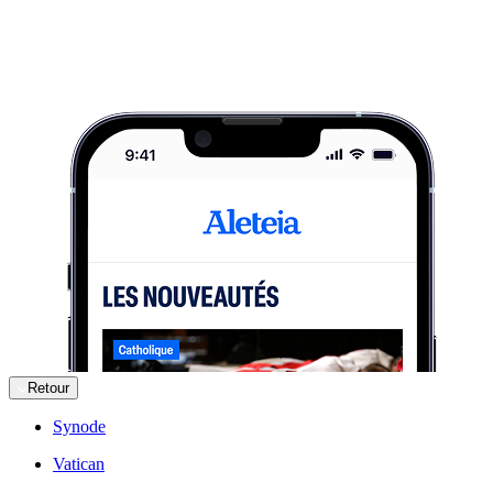
Retour
Synode
Vatican