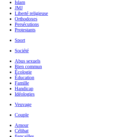
Islam
JMJ
Liberté religieuse
Orthodoxes
Persécutions
Protestants
Sport
Société
Abus sexuels
Bien commun
Écologie
Éducation
Famille
Handicap
Idéologies
Veuvage
Couple
Amour
Célibat
fiancailles