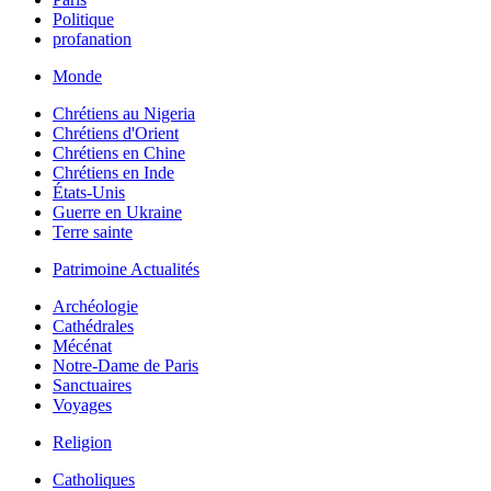
Politique
profanation
Monde
Chrétiens au Nigeria
Chrétiens d'Orient
Chrétiens en Chine
Chrétiens en Inde
États-Unis
Guerre en Ukraine
Terre sainte
Patrimoine Actualités
Archéologie
Cathédrales
Mécénat
Notre-Dame de Paris
Sanctuaires
Voyages
Religion
Catholiques