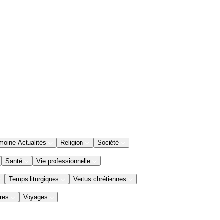
moine Actualités
Religion
Société
Santé
Vie professionnelle
Temps liturgiques
Vertus chrétiennes
res
Voyages