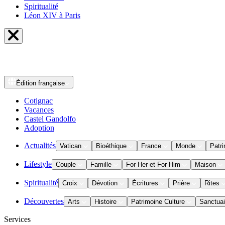
Spiritualité
Léon XIV à Paris
Édition
française
Cotignac
Vacances
Castel Gandolfo
Adoption
Actualités
Vatican
Bioéthique
France
Monde
Patri
Lifestyle
Couple
Famille
For Her et For Him
Maison
Spiritualité
Croix
Dévotion
Écritures
Prière
Rites
Découvertes
Arts
Histoire
Patrimoine Culture
Sanctuai
Services