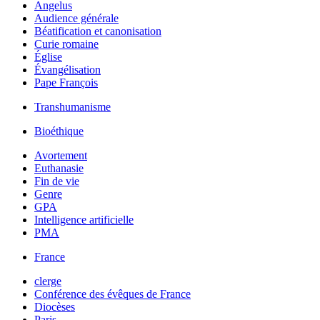
Angelus
Audience générale
Béatification et canonisation
Curie romaine
Église
Évangélisation
Pape François
Transhumanisme
Bioéthique
Avortement
Euthanasie
Fin de vie
Genre
GPA
Intelligence artificielle
PMA
France
clerge
Conférence des évêques de France
Diocèses
Paris